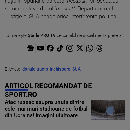
naţiunii, spunând că este
"nesăbuit"
şi
"periculos"
să numeşti verdictul
"măsluit"
. Departamentul de
Justiţie al SUA neagă orice interferenţă politică.
Urmărește
Știrile PRO TV
pe canalul de social media preferat:
Etichete:
donald trump
,
inchisoare
,
SUA
,
ARTICOL RECOMANDAT DE
SPORT.RO
Atac rusesc asupra unuia dintre
cele mai mari stadioane de fotbal
din Ucraina! Imagini uluitoare