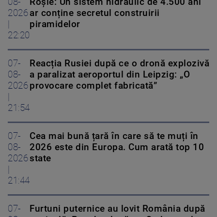
08-
Roșie: Un sistem hidraulic de 4.500 ani
2026
ar conține secretul construirii
|
piramidelor
22:20
07-
Reacția Rusiei după ce o dronă explozivă
08-
a paralizat aeroportul din Leipzig: „O
2026
provocare complet fabricată”
|
21:54
07-
Cea mai bună țară în care să te muți în
08-
2026 este din Europa. Cum arată top 10
2026
state
|
21:44
07-
Furtuni puternice au lovit România după