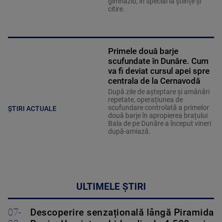
gimnaziu, în special la științe și
citire.
Primele două barje
scufundate în Dunăre. Cum
va fi deviat cursul apei spre
centrala de la Cernavodă
După zile de așteptare și amânări
repetate, operațiunea de
scufundare controlată a primelor
ȘTIRI ACTUALE
două barje în apropierea brațului
Bala de pe Dunăre a început vineri
după-amiază.
ULTIMELE ȘTIRI
07-
Descoperire senzațională lângă Piramida