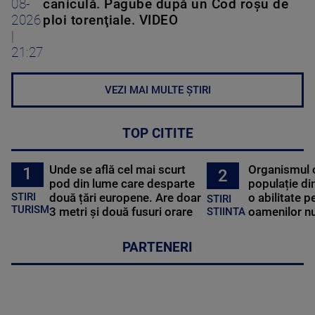
08-
caniculă. Pagube după un Cod roşu de
2026
ploi torenţiale. VIDEO
|
21:27
VEZI MAI MULTE ȘTIRI
TOP CITITE
Unde se află cel mai scurt
Organismul 
1
2
pod din lume care desparte
populație di
STIRI
două țări europene. Are doar
o abilitate p
STIRI
TURISM
3 metri și două fusuri orare
oamenilor nu
STIINTA
PARTENERI