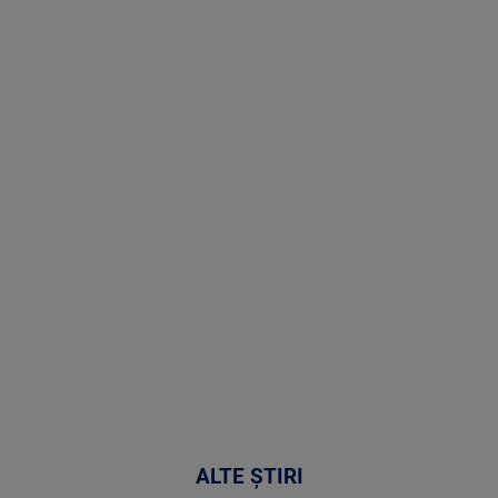
Stirile PRO
TV # 19.00 -
07 August
2026
MAI
MULTE
DETALII
48:24
ALTE ȘTIRI