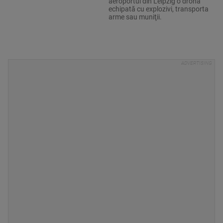
aeroportul din Leipzig o dronă
echipată cu explozivi, transporta
arme sau muniţii.