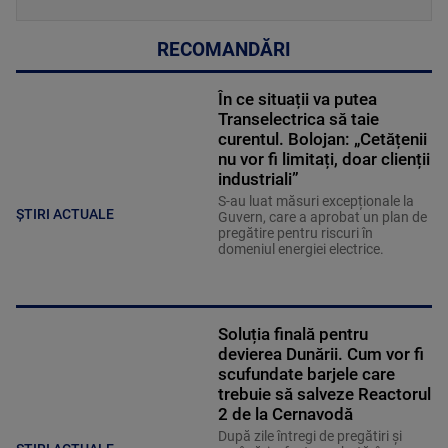
RECOMANDĂRI
În ce situații va putea
Transelectrica să taie
curentul. Bolojan: „Cetățenii
nu vor fi limitați, doar clienții
industriali”
S-au luat măsuri excepționale la
ȘTIRI ACTUALE
Guvern, care a aprobat un plan de
pregătire pentru riscuri în
domeniul energiei electrice.
Soluția finală pentru
devierea Dunării. Cum vor fi
scufundate barjele care
trebuie să salveze Reactorul
2 de la Cernavodă
După zile întregi de pregătiri și