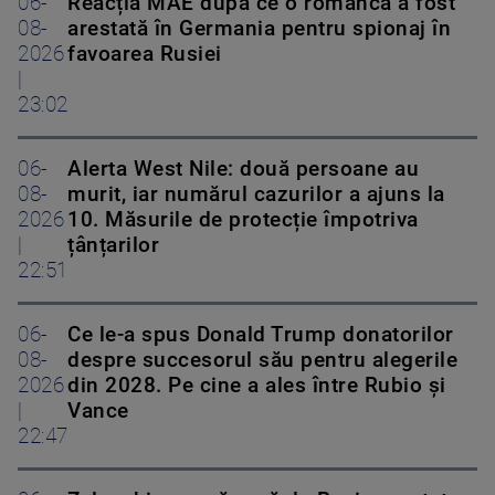
06-
Reacția MAE după ce o româncă a fost
08-
arestată în Germania pentru spionaj în
2026
favoarea Rusiei
|
23:02
06-
Alerta West Nile: două persoane au
08-
murit, iar numărul cazurilor a ajuns la
2026
10. Măsurile de protecție împotriva
|
țânțarilor
22:51
06-
Ce le-a spus Donald Trump donatorilor
08-
despre succesorul său pentru alegerile
2026
din 2028. Pe cine a ales între Rubio și
|
Vance
22:47