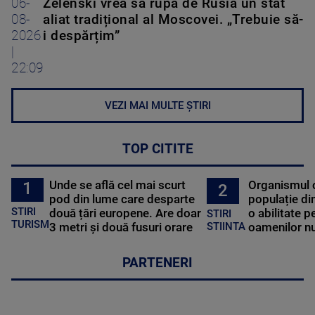
06-
Zelenski vrea să rupă de Rusia un stat
08-
aliat tradițional al Moscovei. „Trebuie să-
2026
i despărțim”
|
22:09
VEZI MAI MULTE ȘTIRI
TOP CITITE
Unde se află cel mai scurt
Organismul 
1
2
pod din lume care desparte
populație di
STIRI
două țări europene. Are doar
o abilitate p
STIRI
TURISM
3 metri și două fusuri orare
oamenilor nu
STIINTA
PARTENERI