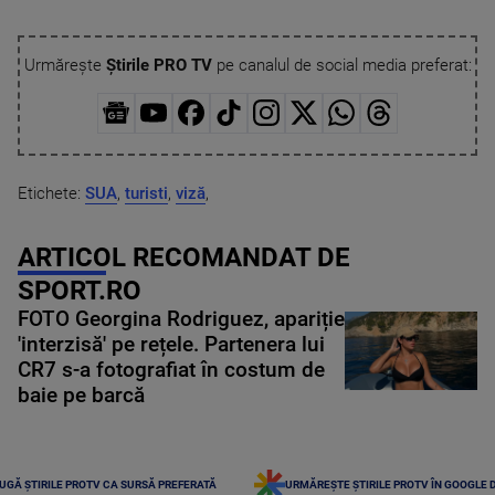
Urmărește
Știrile PRO TV
pe canalul de social media preferat:
Etichete:
SUA
,
turisti
,
viză
,
ARTICOL RECOMANDAT DE
SPORT.RO
FOTO Georgina Rodriguez, apariție
'interzisă' pe rețele. Partenera lui
CR7 s-a fotografiat în costum de
baie pe barcă
UGĂ ȘTIRILE PROTV CA SURSĂ PREFERATĂ
URMĂREȘTE ȘTIRILE PROTV ÎN GOOGLE 