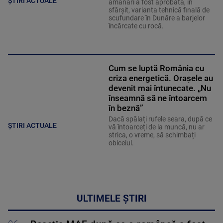
ȘTIRI ACTUALE
amânări a fost aprobată, în
sfârșit, varianta tehnică finală de
scufundare în Dunăre a barjelor
încărcate cu rocă.
Cum se luptă România cu
criza energetică. Orașele au
devenit mai întunecate. „Nu
înseamnă să ne întoarcem
în beznă”
Dacă spălați rufele seara, după ce
ȘTIRI ACTUALE
vă întoarceți de la muncă, nu ar
strica, o vreme, să schimbați
obiceiul.
ULTIMELE ȘTIRI