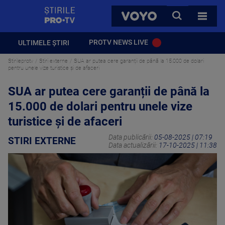
StirilePROTV
CAUTA
VOYO
TOATE 
PROTV NEWS LIVE
ULTIMELE ȘTIRI
Stirileprotv
Stiri externe
SUA ar putea cere garanții de până la 15.000 de dolari
pentru unele vize turistice și de afaceri
SUA ar putea cere garanții de până la
15.000 de dolari pentru unele vize
turistice și de afaceri
Data publicării:
05-08-2025 | 07:19
STIRI EXTERNE
Data actualizării:
17-10-2025 | 11:38