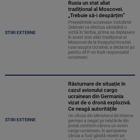
Rusia un stat aliat
tradițional al Moscovei.
„Trebuie să-i despărțim”
Președintele ucrainean Volodimir
Zelenski va efectua sâmbătă o
vizită în Serbia, prima sa deplasare
STIRI EXTERNE
în acest stat aliat tradițional al
Moscovei de la începutul invaziei
ruse asupra Ucrainei, a declarat joi
pentru AFP un înalt responsabil
ucrainean.
Răsturnare de situație în
cazul avionului cargo
ucrainean din Germania
vizat de o dronă explozivă.
Ce neagă autoritățile
Un oficial din Ministerul de Interne
STIRI EXTERNE
german a negat joi relatările din
presă conform cărora un avion
cargo ucrainean, în apropierea
căruia a fost găsită recent pe