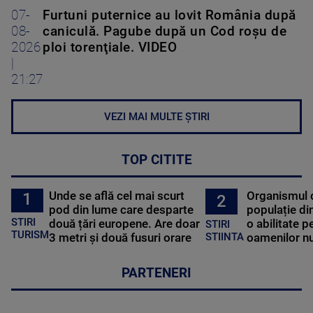
07-
Furtuni puternice au lovit România după
08-
caniculă. Pagube după un Cod roşu de
2026
ploi torenţiale. VIDEO
|
21:27
VEZI MAI MULTE ȘTIRI
TOP CITITE
Unde se află cel mai scurt
Organismul 
1
2
pod din lume care desparte
populație di
STIRI
două țări europene. Are doar
o abilitate p
STIRI
TURISM
3 metri și două fusuri orare
oamenilor nu
STIINTA
PARTENERI