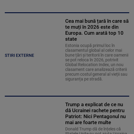
Cea mai bună țară în care să
te muți în 2026 este din
Europa. Cum arată top 10
state
Estonia ocupă primul loc în
clasamentul global al celor mai
bune țări și teritorii în care oamenii
STIRI EXTERNE
se pot reloca în 2026, potrivit
Global Relocation Index, un nou
clasament care analizează criterii
precum costul general al vieții sau
siguranța pe stradă.
Trump a explicat de ce nu
dă Ucrainei rachete pentru
Patriot: Nici Pentagonul nu
mai are foarte multe
Donald Trump dă de înțeles că
Statele Unite nu pot ajuta Ucraina