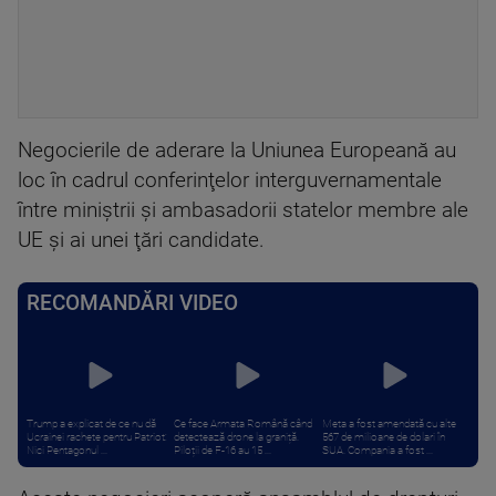
Negocierile de aderare la Uniunea Europeană au
loc în cadrul conferinţelor interguvernamentale
între miniştrii şi ambasadorii statelor membre ale
UE şi ai unei ţări candidate.
RECOMANDĂRI VIDEO
Trump a explicat de ce nu dă
Ce face Armata Română când
Meta a fost amendată cu alte
Ucrainei rachete pentru Patriot:
detectează drone la graniță.
567 de milioane de dolari în
Nici Pentagonul ...
Piloții de F-16 au 15 ...
SUA. Compania a fost ...