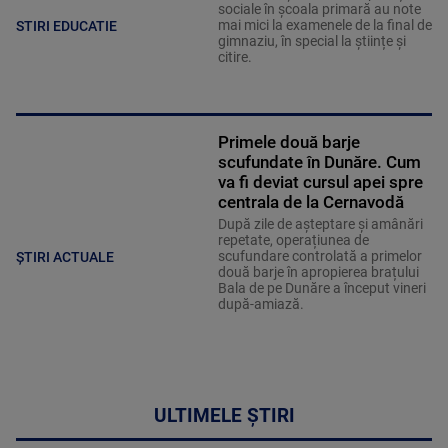
sociale în școala primară au note
mai mici la examenele de la final de
STIRI EDUCATIE
gimnaziu, în special la științe și
citire.
Primele două barje
scufundate în Dunăre. Cum
va fi deviat cursul apei spre
centrala de la Cernavodă
După zile de așteptare și amânări
repetate, operațiunea de
scufundare controlată a primelor
ȘTIRI ACTUALE
două barje în apropierea brațului
Bala de pe Dunăre a început vineri
după-amiază.
ULTIMELE ȘTIRI