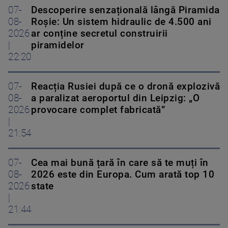
07-
Descoperire senzațională lângă Piramida
08-
Roșie: Un sistem hidraulic de 4.500 ani
2026
ar conține secretul construirii
|
piramidelor
22:20
07-
Reacția Rusiei după ce o dronă explozivă
08-
a paralizat aeroportul din Leipzig: „O
2026
provocare complet fabricată”
|
21:54
07-
Cea mai bună țară în care să te muți în
08-
2026 este din Europa. Cum arată top 10
2026
state
|
21:44