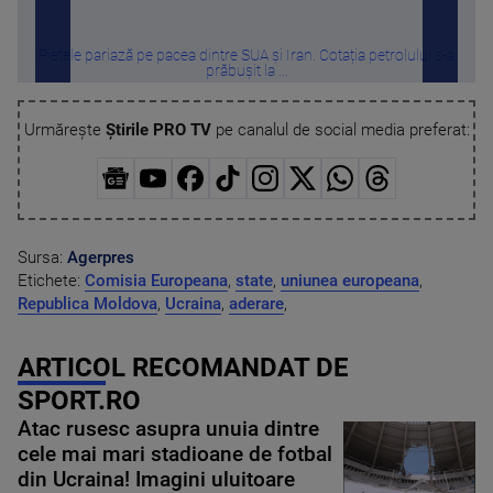
Piețele pariază pe pacea dintre SUA și Iran. Cotația petrolului s-a
Tru
prăbușit la ...
Urmărește
Știrile PRO TV
pe canalul de social media preferat:
Sursa:
Agerpres
Etichete:
Comisia Europeana
,
state
,
uniunea europeana
,
Republica Moldova
,
Ucraina
,
aderare
,
ARTICOL RECOMANDAT DE
SPORT.RO
Atac rusesc asupra unuia dintre
cele mai mari stadioane de fotbal
din Ucraina! Imagini uluitoare