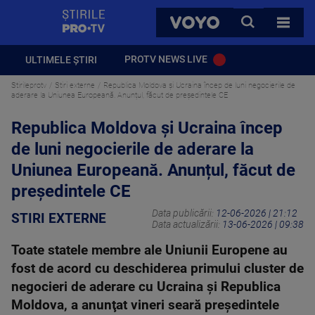
StirilePROTV
CAUTA
VOYO
TOATE 
PROTV NEWS LIVE
ULTIMELE ȘTIRI
Stirileprotv
Stiri externe
Republica Moldova și Ucraina încep de luni negocierile de
aderare la Uniunea Europeană. Anunțul, făcut de președintele CE
Republica Moldova și Ucraina încep
de luni negocierile de aderare la
Uniunea Europeană. Anunțul, făcut de
președintele CE
Data publicării:
12-06-2026 | 21:12
STIRI EXTERNE
Data actualizării:
13-06-2026 | 09:38
Toate statele membre ale Uniunii Europene au
fost de acord cu deschiderea primului cluster de
negocieri de aderare cu Ucraina şi Republica
Moldova, a anunţat vineri seară preşedintele