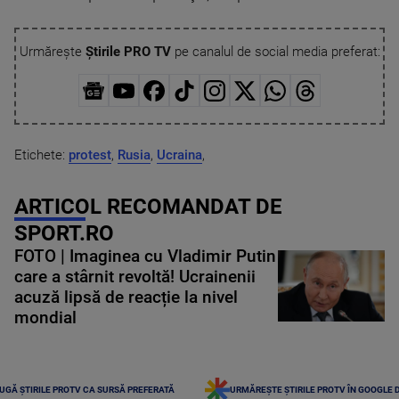
Urmărește
Știrile PRO TV
pe canalul de social media preferat:
Etichete:
protest
,
Rusia
,
Ucraina
,
ARTICOL RECOMANDAT DE
SPORT.RO
FOTO | Imaginea cu Vladimir Putin
care a stârnit revoltă! Ucrainenii
acuză lipsă de reacție la nivel
mondial
UGĂ ȘTIRILE PROTV CA SURSĂ PREFERATĂ
URMĂREȘTE ȘTIRILE PROTV ÎN GOOGLE 