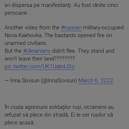
a-i dispersa pe manifestanţi. Au fost rănite cinci
persoane.
Another video from the
#russian
military-occupied
Nova Kakhovka. The bastards opened fire on
unarmed civilians.
But the
#Ukrainians
didn't flee. They stand and
won't leave their land????????
pic.twitter.com/UK1UabdJ2o
— Inna Sovsun (@InnaSovsun)
March 6, 2022
În ciuda agresiunii soldaţilor ruşi, ocrainenii au
refuzat să plece din stradă. Ei le cer ruşilor să
plece acasă.