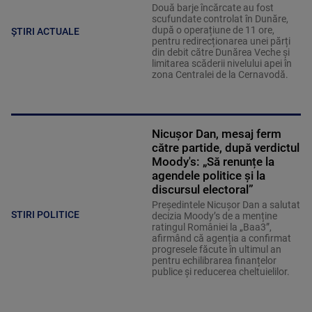
Două barje încărcate au fost
scufundate controlat în Dunăre,
după o operațiune de 11 ore,
ȘTIRI ACTUALE
pentru redirecționarea unei părți
din debit către Dunărea Veche și
limitarea scăderii nivelului apei în
zona Centralei de la Cernavodă.
Nicușor Dan, mesaj ferm
către partide, după verdictul
Moody's: „Să renunțe la
agendele politice şi la
discursul electoral”
Președintele Nicușor Dan a salutat
STIRI POLITICE
decizia Moody’s de a menține
ratingul României la „Baa3”,
afirmând că agenția a confirmat
progresele făcute în ultimul an
pentru echilibrarea finanțelor
publice și reducerea cheltuielilor.