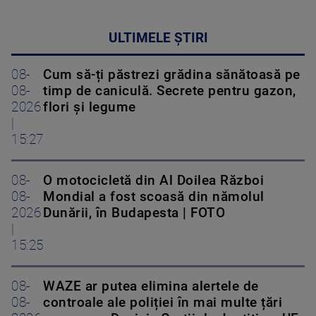
ULTIMELE ȘTIRI
08-
Cum să-ți păstrezi grădina sănătoasă pe
08-
timp de caniculă. Secrete pentru gazon,
2026
flori și legume
|
15:27
08-
O motocicletă din Al Doilea Război
08-
Mondial a fost scoasă din nămolul
2026
Dunării, în Budapesta | FOTO
|
15:25
08-
WAZE ar putea elimina alertele de
08-
controale ale poliției în mai multe țări