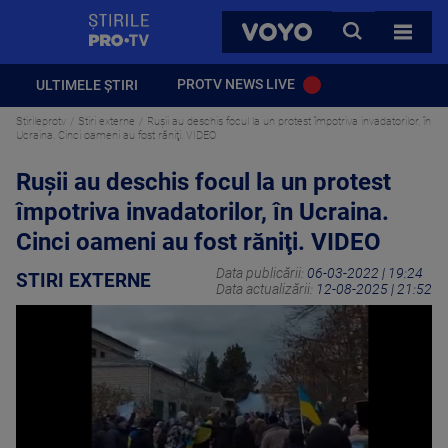
StirilePROTV
CAUTA
VOYO
TOATE 
PROTV NEWS LIVE
ULTIMELE ȘTIRI
Stirileprotv
Stiri externe
Ruşii au deschis focul la un protest împotriva invadatorilor, în
Ucraina. Cinci oameni au fost răniţi. VIDEO
Ruşii au deschis focul la un protest
împotriva invadatorilor, în Ucraina.
Cinci oameni au fost răniţi. VIDEO
Data publicării:
06-03-2022 | 19:24
STIRI EXTERNE
Data actualizării:
12-08-2025 | 21:52