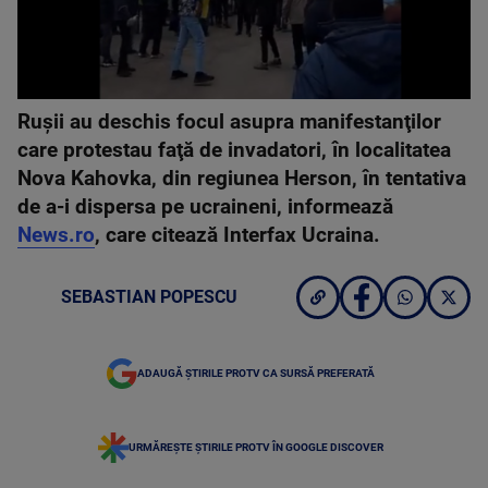
Ruşii au deschis focul asupra manifestanţilor
care protestau faţă de invadatori, în localitatea
Nova Kahovka, din regiunea Herson, în tentativa
de a-i dispersa pe ucraineni, informează
News.ro
, care citează Interfax Ucraina.
SEBASTIAN POPESCU
ADAUGĂ ȘTIRILE PROTV CA SURSĂ PREFERATĂ
URMĂREȘTE ȘTIRILE PROTV ÎN GOOGLE DISCOVER