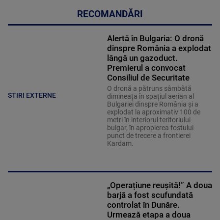
RECOMANDĂRI
Alertă în Bulgaria: O dronă
dinspre România a explodat
lângă un gazoduct.
Premierul a convocat
Consiliul de Securitate
O dronă a pătruns sâmbătă
STIRI EXTERNE
dimineața în spațiul aerian al
Bulgariei dinspre România și a
explodat la aproximativ 100 de
metri în interiorul teritoriului
bulgar, în apropierea fostului
punct de trecere a frontierei
Kardam.
„Operațiune reușită!” A doua
barjă a fost scufundată
controlat în Dunăre.
Urmează etapa a doua