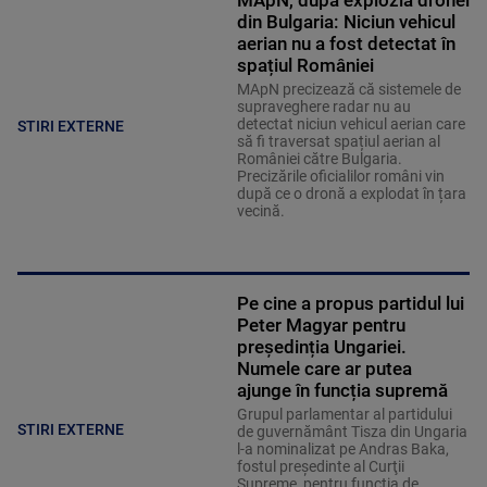
MApN, după explozia dronei
din Bulgaria: Niciun vehicul
aerian nu a fost detectat în
spațiul României
MApN precizează că sistemele de
supraveghere radar nu au
detectat niciun vehicul aerian care
STIRI EXTERNE
să fi traversat spațiul aerian al
României către Bulgaria.
Precizările oficialilor români vin
după ce o dronă a explodat în țara
vecină.
Pe cine a propus partidul lui
Peter Magyar pentru
președinția Ungariei.
Numele care ar putea
ajunge în funcția supremă
Grupul parlamentar al partidului
STIRI EXTERNE
de guvernământ Tisza din Ungaria
l-a nominalizat pe Andras Baka,
fostul preşedinte al Curţii
Supreme, pentru funcţia de