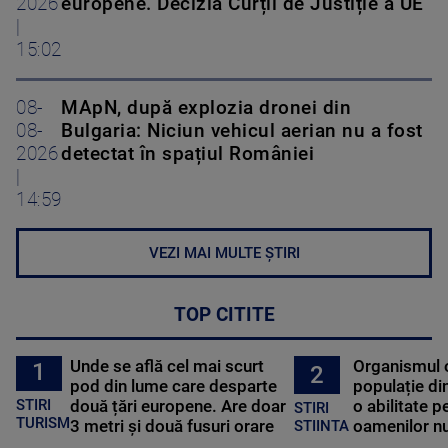
2026
europene. Decizia Curții de Justiție a UE
|
15:02
08-
MApN, după explozia dronei din
08-
Bulgaria: Niciun vehicul aerian nu a fost
2026
detectat în spațiul României
|
14:59
VEZI MAI MULTE ȘTIRI
TOP CITITE
Unde se află cel mai scurt
Organismul 
1
2
pod din lume care desparte
populație di
STIRI
două țări europene. Are doar
o abilitate p
STIRI
TURISM
3 metri și două fusuri orare
oamenilor nu
STIINTA