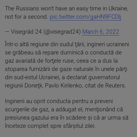
The Russians won’t have an easy time in Ukraine,
not for a second.
pic.twitter.com/gaHN9FCDlj
— Visegrád 24 (@visegrad24)
March 6, 2022
Într-o altă regiune din sudul ţării, ingineri ucraineni
se grăbeau să repare duminică o conductă de
gaz avariată de forţele ruse, ceea ce a dus la
stoparea furnizării de gaze naturale în unele părţi
din sud-estul Ucrainei, a declarat guvernatorul
regiunii Doneţk, Pavlo Kirilenko, citat de Reuters.
Inginerii au oprit conducta pentru a preveni
scurgerile de gaz, a adăugat el, menţionând că
presiunea gazului era în scădere şi că ar urma să
înceteze complet spre sfârşitul zilei.