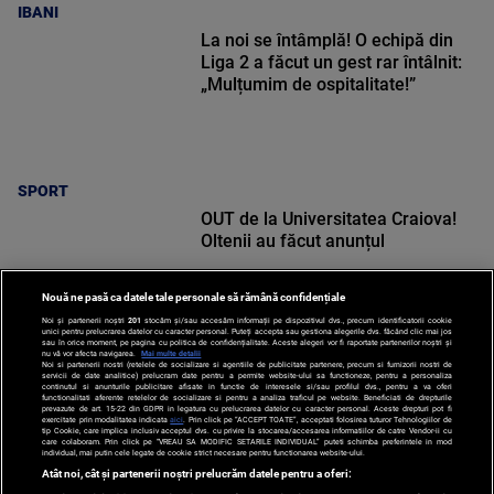
IBANI
La noi se întâmplă! O echipă din
Liga 2 a făcut un gest rar întâlnit:
„Mulțumim de ospitalitate!”
SPORT
OUT de la Universitatea Craiova!
Oltenii au făcut anunțul
Nouă ne pasă ca datele tale personale să rămână confidențiale
Noi și partenerii noștri
201
stocăm și/sau accesăm informații pe dispozitivul dvs., precum identificatorii cookie
unici pentru prelucrarea datelor cu caracter personal. Puteți accepta sau gestiona alegerile dvs. făcând clic mai jos
sau în orice moment, pe pagina cu politica de confidențialitate. Aceste alegeri vor fi raportate partenerilor noștri și
nu vă vor afecta navigarea.
Mai multe detalii
Noi si partenerii nostri (retelele de socializare si agentiile de publicitate partenere, precum si furnizorii nostri de
SPORT
servicii de date analitice) prelucram date pentru a permite website-ului sa functioneze, pentru a personaliza
continutul si anunturile publicitare afisate in functie de interesele si/sau profilul dvs., pentru a va oferi
functionalitati aferente retelelor de socializare si pentru a analiza traficul pe website. Beneficiati de drepturile
prevazute de art. 15-22 din GDPR in legatura cu prelucrarea datelor cu caracter personal. Aceste drepturi pot fi
exercitate prin modalitatea indicata
aici
. Prin click pe “ACCEPT TOATE”, acceptati folosirea tuturor Tehnologiilor de
tip Cookie, care implica inclusiv acceptul dvs. cu privire la stocarea/accesarea informatiilor de catre Vendor-ii cu
care colaboram. Prin click pe “VREAU SA MODIFIC SETARILE INDIVIDUAL” puteti schimba preferintele in mod
individual, mai putin cele legate de cookie strict necesare pentru functionarea website-ului.
Atât noi, cât și partenerii noștri prelucrăm datele pentru a oferi: