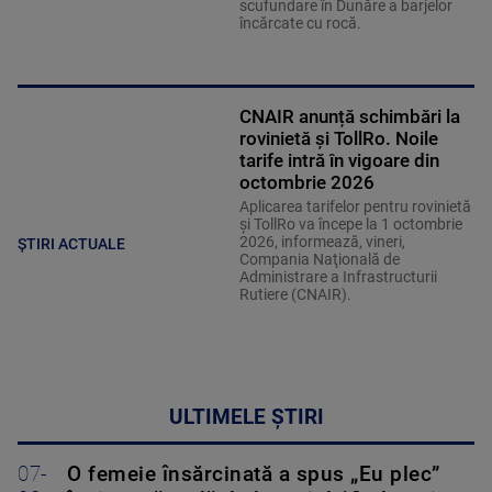
scufundare în Dunăre a barjelor
încărcate cu rocă.
CNAIR anunță schimbări la
rovinietă și TollRo. Noile
tarife intră în vigoare din
octombrie 2026
Aplicarea tarifelor pentru rovinietă
şi TollRo va începe la 1 octombrie
2026, informează, vineri,
ȘTIRI ACTUALE
Compania Naţională de
Administrare a Infrastructurii
Rutiere (CNAIR).
ULTIMELE ȘTIRI
07-
O femeie însărcinată a spus „Eu plec”