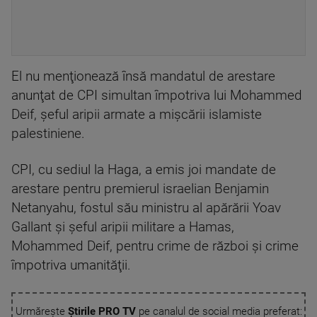
El nu menţionează însă mandatul de arestare
anunţat de CPI simultan împotriva lui Mohammed
Deif, şeful aripii armate a mişcării islamiste
palestiniene.
CPI, cu sediul la Haga, a emis joi mandate de
arestare pentru premierul israelian Benjamin
Netanyahu, fostul său ministru al apărării Yoav
Gallant şi şeful aripii militare a Hamas,
Mohammed Deif, pentru crime de război şi crime
împotriva umanităţii.
Urmărește
Știrile PRO TV
pe canalul de social media preferat: