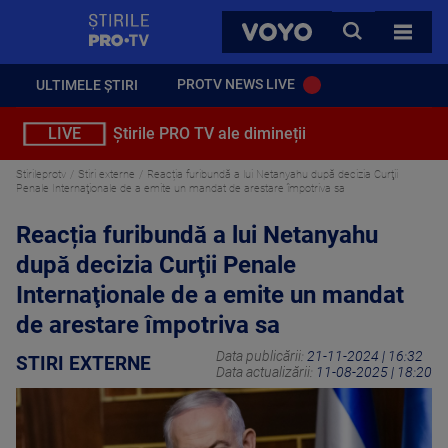
StirilePROTV
CAUTA
VOYO
TOATE 
PROTV NEWS LIVE
ULTIMELE ȘTIRI
LIVE
Știrile PRO TV ale dimineții
Stirileprotv
Stiri externe
Reacția furibundă a lui Netanyahu după decizia Curţii
Penale Internaţionale de a emite un mandat de arestare împotriva sa
Reacția furibundă a lui Netanyahu
după decizia Curţii Penale
Internaţionale de a emite un mandat
de arestare împotriva sa
Data publicării:
21-11-2024 | 16:32
STIRI EXTERNE
Data actualizării:
11-08-2025 | 18:20