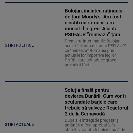
Bolojan, înaintea ratingului
de țară Moody’s: Am fost
cinstiți cu românii, am
muncit din greu. Alianța
PSD-AUR ”minează” țara
Premierul interimar Ilie Bolojan
STIRI POLITICE
acuză ”alianța de facto PSD-AUR”
că ”minează” România prin
acțiunile lor împotriva legilor
PNRR, care pot aduce grave
prejudicii țării.
Soluția finală pentru
devierea Dunării. Cum vor fi
scufundate barjele care
trebuie să salveze Reactorul
2 de la Cernavodă
După zile întregi de pregătiri și
ȘTIRI ACTUALE
amânări a fost aprobată, în
sfârșit, varianta tehnică finală de