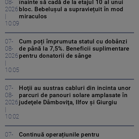
08-
înainte să cadă de la etajul 10 al unui
2026
bloc. Bebelușul a supraviețuit în mod
|
miraculos
10:09
07-
Cum poți împrumuta statul cu dobânzi
08-
de până la 7,5%. Beneficii suplimentare
2026
pentru donatorii de sânge
|
10:05
07-
Hoţii au sustras cabluri din incinta unor
08-
parcuri de panouri solare amplasate în
2026
judeţele Dâmboviţa, Ilfov şi Giurgiu
|
10:02
07-
Continuă operațiunile pentru