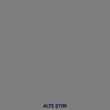
Stirile PRO
TV # 19.00 -
06 August
2026
MAI
MULTE
DETALII
47:43
ALTE ȘTIRI