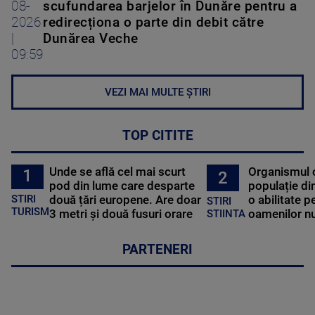
08-
scufundarea barjelor în Dunăre pentru a
2026
redirecționa o parte din debit către
|
Dunărea Veche
09:59
VEZI MAI MULTE ȘTIRI
TOP CITITE
Unde se află cel mai scurt
Organismul 
1
2
pod din lume care desparte
populație di
STIRI
două țări europene. Are doar
o abilitate p
STIRI
TURISM
3 metri și două fusuri orare
oamenilor nu
STIINTA
PARTENERI