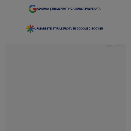
ADAUGĂ ȘTIRILE PROTV CA SURSĂ PREFERATĂ
URMĂREȘTE ȘTIRILE PROTV ÎN GOOGLE DISCOVER