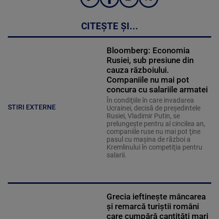
CITEȘTE ȘI...
Bloomberg: Economia
Rusiei, sub presiune din
cauza războiului.
Companiile nu mai pot
concura cu salariile armatei
În condiţiile în care invadarea
STIRI EXTERNE
Ucrainei, decisă de preşedintele
Rusiei, Vladimir Putin, se
prelungeşte pentru al cincilea an,
companiile ruse nu mai pot ţine
pasul cu maşina de război a
Kremlinului în competiţia pentru
salarii.
Grecia ieftinește mâncarea
și remarcă turiștii români
care cumpără cantități mari