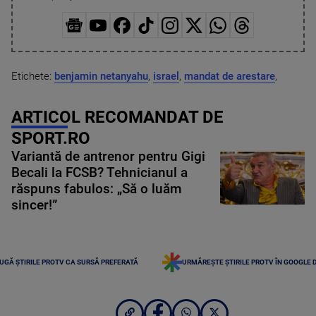
Etichete:
benjamin netanyahu
,
israel
,
mandat de arestare
,
ARTICOL RECOMANDAT DE
SPORT.RO
Variantă de antrenor pentru Gigi
Becali la FCSB? Tehnicianul a
răspuns fabulos: „Să o luăm
sincer!”
UGĂ ȘTIRILE PROTV CA SURSĂ PREFERATĂ
URMĂREȘTE ȘTIRILE PROTV ÎN GOOGLE 