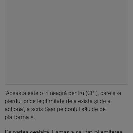
"Aceasta este o zi neagră pentru (CPI), care şi-a
pierdut orice legitimitate de a exista şi de a
acţiona", a scris Saar pe contul său de pe
platforma X.
De partea cealaltă, Hamas a salutat joi emiterea