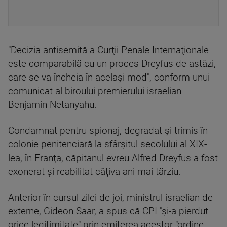
"Decizia antisemită a Curţii Penale Internaţionale
este comparabilă cu un proces Dreyfus de astăzi,
care se va încheia în acelaşi mod", conform unui
comunicat al biroului premierului israelian
Benjamin Netanyahu.
Condamnat pentru spionaj, degradat şi trimis în
colonie penitenciară la sfârşitul secolului al XIX-
lea, în Franţa, căpitanul evreu Alfred Dreyfus a fost
exonerat şi reabilitat câţiva ani mai târziu.
Anterior în cursul zilei de joi, ministrul israelian de
externe, Gideon Saar, a spus că CPI "şi-a pierdut
orice legitimitate" prin emiterea acestor "ordine