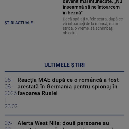
devenit mai întunecate. „Nu
înseamnă să ne întoarcem
în beznă”
Dacă spălați rufele seara, după ce
ȘTIRI ACTUALE
vă întoarceți de la muncă, nu ar
strica, o vreme, să schimbați
obiceiul.
ULTIMELE ȘTIRI
06-
Reacția MAE după ce o româncă a fost
08-
arestată în Germania pentru spionaj în
2026
favoarea Rusiei
|
23:02
06-
Alerta West Nile: două persoane au