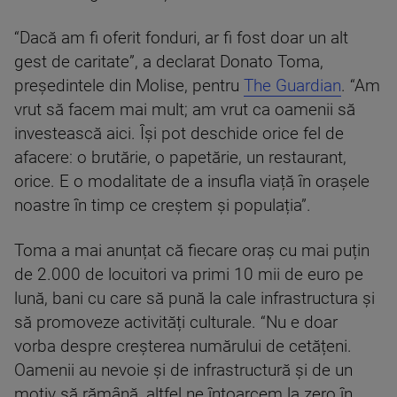
“Dacă am fi oferit fonduri, ar fi fost doar un alt
gest de caritate”, a declarat Donato Toma,
președintele din Molise, pentru
The Guardian
. “Am
vrut să facem mai mult; am vrut ca oamenii să
investească aici. Își pot deschide orice fel de
afacere: o brutărie, o papetărie, un restaurant,
orice. E o modalitate de a insufla viață în orașele
noastre în timp ce creștem și populația”.
Toma a mai anunțat că fiecare oraș cu mai puțin
de 2.000 de locuitori va primi 10 mii de euro pe
lună, bani cu care să pună la cale infrastructura și
să promoveze activități culturale. “Nu e doar
vorba despre creșterea numărului de cetățeni.
Oamenii au nevoie și de infrastructură și de un
motiv să rămână, altfel ne întoarcem la zero în