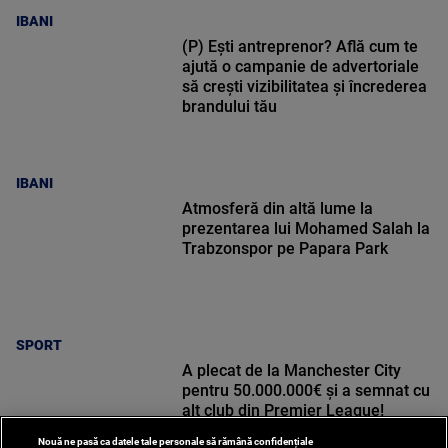
IBANI
(P) Ești antreprenor? Află cum te
ajută o campanie de advertoriale
să crești vizibilitatea și încrederea
brandului tău
IBANI
Atmosferă din altă lume la
prezentarea lui Mohamed Salah la
Trabzonspor pe Papara Park
SPORT
A plecat de la Manchester City
pentru 50.000.000€ și a semnat cu
alt club din Premier League!
Nouă ne pasă ca datele tale personale să rămână confidențiale