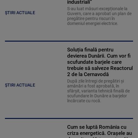
industriali”
S-au luat măsuri excepționale la
ȘTIRI ACTUALE
Guvern, care a aprobat un plan de
pregătire pentru riscuri în
domeniul energiei electrice.
Soluția finală pentru
devierea Dunării. Cum vor fi
scufundate barjele care
trebuie să salveze Reactorul
2 de la Cernavodă
După zile întregi de pregătiri și
ȘTIRI ACTUALE
amânări a fost aprobată, în
sfârșit, varianta tehnică finală de
scufundare în Dunăre a barjelor
încărcate cu rocă.
Cum se luptă România cu
criza energetică. Orașele au