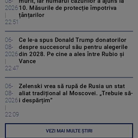
08-
murit, iar numărul cazurilor a ajuns la
2026
10. Măsurile de protecție împotriva
|
țânțarilor
22:51
06-
Ce le-a spus Donald Trump donatorilor
08-
despre succesorul său pentru alegerile
2026
din 2028. Pe cine a ales între Rubio și
|
Vance
22:47
06-
Zelenski vrea să rupă de Rusia un stat
08-
aliat tradițional al Moscovei. „Trebuie să-
2026
i despărțim”
|
22:09
VEZI MAI MULTE ȘTIRI