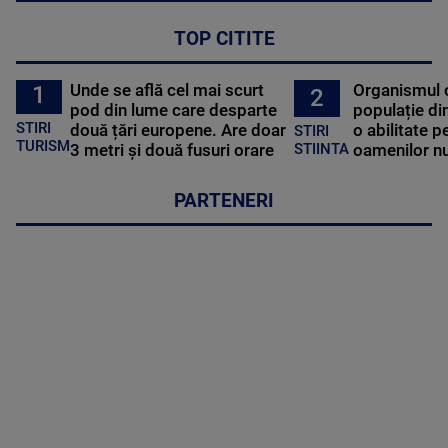
TOP CITITE
Unde se află cel mai scurt
Organismul 
1
2
pod din lume care desparte
populație di
STIRI
două țări europene. Are doar
o abilitate p
STIRI
TURISM
3 metri și două fusuri orare
oamenilor nu
STIINTA
PARTENERI