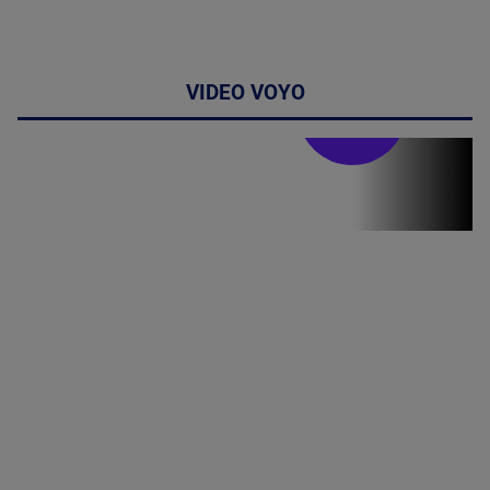
VIDEO VOYO
Stirile PRO TV
Stirile PRO
TV # 19.00 -
06 August
2026
MAI