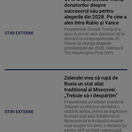
donatorilor despre
succesorul său pentru
alegerile din 2028. Pe cine a
ales între Rubio și Vance
Președintele Donald Trump le-a
STIRI EXTERNE
spus în privat unor donatori că își
dorește ca vicepreședintele JD
Vance să câștige alegerile
prezidențiale din 2028, relatează
The Washington Post (WP).
Zelenski vrea să rupă de
Rusia un stat aliat
tradițional al Moscovei.
„Trebuie să-i despărțim”
Președintele ucrainean Volodimir
Zelenski va efectua sâmbătă o
vizită în Serbia, prima sa deplasare
STIRI EXTERNE
în acest stat aliat tradițional al
Moscovei de la începutul invaziei
ruse asupra Ucrainei, a declarat joi
pentru AFP un înalt responsabil