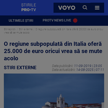
StirilePROTV
CAUTA
VOYO
TOATE 
PROTV NEWS LIVE
ULTIMELE ȘTIRI
Stirileprotv
Stiri externe
O regiune subpopulată din Italia oferă 25.000 de euro oricui
vrea să se mute acolo
O regiune subpopulată din Italia oferă
25.000 de euro oricui vrea să se mute
acolo
Data publicării:
11-09-2019 | 23:05
STIRI EXTERNE
Data actualizării:
14-08-2025 | 07:11