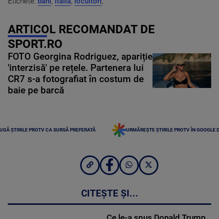
Etichete:
bani
,
italia
,
locuitori
,
ARTICOL RECOMANDAT DE
SPORT.RO
FOTO Georgina Rodriguez, apariție
'interzisă' pe rețele. Partenera lui
CR7 s-a fotografiat în costum de
baie pe barcă
UGĂ ȘTIRILE PROTV CA SURSĂ PREFERATĂ
URMĂREȘTE ȘTIRILE PROTV ÎN GOOGLE 
CITEȘTE ȘI...
Ce le-a spus Donald Trump