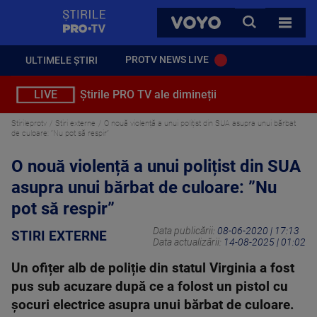
StirilePROTV
CAUTA
VOYO
TOATE 
PROTV NEWS LIVE
ULTIMELE ȘTIRI
LIVE
Știrile PRO TV ale dimineții
Stirileprotv
Stiri externe
O nouă violență a unui polițist din SUA asupra unui bărbat
de culoare: ”Nu pot să respir”
O nouă violență a unui polițist din SUA
asupra unui bărbat de culoare: ”Nu
pot să respir”
Data publicării:
08-06-2020 | 17:13
STIRI EXTERNE
Data actualizării:
14-08-2025 | 01:02
Un ofițer alb de poliție din statul Virginia a fost
pus sub acuzare după ce a folost un pistol cu
șocuri electrice asupra unui bărbat de culoare.