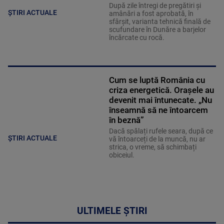
După zile întregi de pregătiri și
ȘTIRI ACTUALE
amânări a fost aprobată, în
sfârșit, varianta tehnică finală de
scufundare în Dunăre a barjelor
încărcate cu rocă.
Cum se luptă România cu
criza energetică. Orașele au
devenit mai întunecate. „Nu
înseamnă să ne întoarcem
în beznă”
Dacă spălați rufele seara, după ce
ȘTIRI ACTUALE
vă întoarceți de la muncă, nu ar
strica, o vreme, să schimbați
obiceiul.
ULTIMELE ȘTIRI