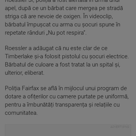
Roessler Jr, poliția a fost alertată în urma unui
apel, după ce un bărbat care mergea pe stradă
striga că are nevoie de oxigen. În videoclip,
bărbatul împușcat cu arma cu șocuri spune în
repetate rânduri „Nu pot respira”.
Roessler a adăugat că nu este clar de ce
Timberlake și-a folosit pistolul cu șocuri electrice.
Bărbatul de culoare a fost tratat la un spital și,
ulterior, eliberat.
Poliția Fairfax se află în mijlocul unui program de
dotare a ofițerilor cu camere purtate pe uniformă,
pentru a îmbunătăți transparența și relațiile cu
comunitatea.