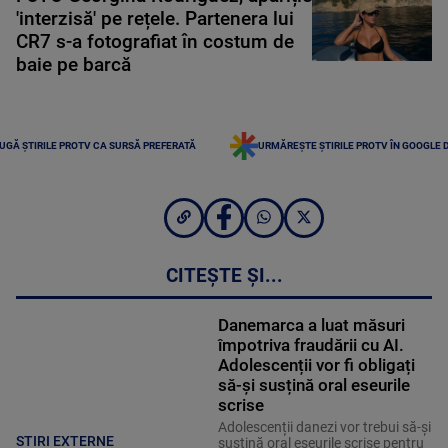
'interzisă' pe rețele. Partenera lui
CR7 s-a fotografiat în costum de
baie pe barcă
UGĂ ȘTIRILE PROTV CA SURSĂ PREFERATĂ
URMĂREȘTE ȘTIRILE PROTV ÎN GOOGLE 
CITEȘTE ȘI...
Danemarca a luat măsuri
împotriva fraudării cu AI.
Adolescenții vor fi obligați
să-și susțină oral eseurile
scrise
Adolescenții danezi vor trebui să-și
STIRI EXTERNE
susțină oral eseurile scrise pentru