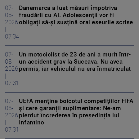
07-
Danemarca a luat măsuri împotriva
08-
fraudării cu AI. Adolescenții vor fi
2026
obligați să-și susțină oral eseurile scrise
|
07:34
07-
Un motociclist de 23 de ani a murit într-
08-
un accident grav la Suceava. Nu avea
2026
permis, iar vehiculul nu era înmatriculat
|
07:31
07-
UEFA menține boicotul competițiilor FIFA
08-
și cere garanții suplimentare: Ne-am
2026
pierdut încrederea în președinția lui
|
Infantino
07:31