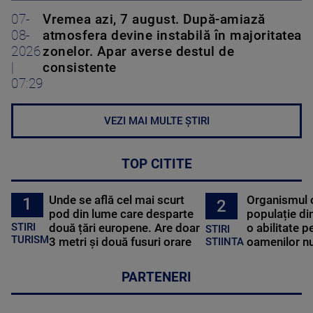
07-
Vremea azi, 7 august. După-amiază
08-
atmosfera devine instabilă în majoritatea
2026
zonelor. Apar averse destul de
|
consistente
07:29
VEZI MAI MULTE ȘTIRI
TOP CITITE
Unde se află cel mai scurt
Organismul 
1
2
pod din lume care desparte
populație di
STIRI
două țări europene. Are doar
o abilitate p
STIRI
TURISM
3 metri și două fusuri orare
oamenilor nu
STIINTA
PARTENERI