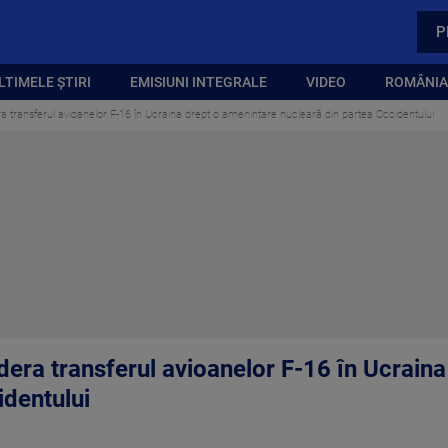
P
LTIMELE ȘTIRI
EMISIUNI INTEGRALE
VIDEO
ROMÂNIA,
a transferul avioanelor F-16 în Ucraina drept o amenințare nucleară din partea Occidentului
dera transferul avioanelor F-16 în Ucrain
identului