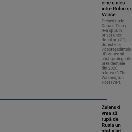
cine a ales
între Rubio și
Vance
Președintele
Donald Trump
le-a spus în
privat unor
donatori că își
dorește ca
vicepreședintele
JD Vance să
câștige alegerile
prezidențiale
din 2028,
relatează The
Washington
Post (WP).
Zelenski
vrea să
rupă de
Rusia un
stat aliat