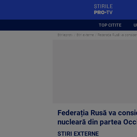
StirilePROTV
TOP CITITE
U
Stirileprotv
Stiri externe
Federația Rusă va consider
Federația Rusă va consi
nucleară din partea Occ
STIRI EXTERNE