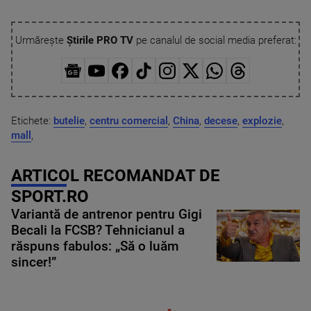
Urmărește
Știrile PRO TV
pe canalul de social media preferat:
Etichete:
butelie
,
centru comercial
,
China
,
decese
,
explozie
,
mall
,
ARTICOL RECOMANDAT DE
SPORT.RO
Variantă de antrenor pentru Gigi
Becali la FCSB? Tehnicianul a
răspuns fabulos: „Să o luăm
sincer!”