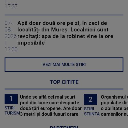
|
17:37
07-
Apă doar două ore pe zi, în zeci de
08-
localități din Mureș. Localnicii sunt
2026
revoltați: apa de la robinet vine la ore
|
imposibile
17:30
VEZI MAI MULTE ȘTIRI
TOP CITITE
Unde se află cel mai scurt
Organismul 
1
2
pod din lume care desparte
populație di
STIRI
două țări europene. Are doar
o abilitate p
STIRI
TURISM
3 metri și două fusuri orare
oamenilor nu
STIINTA