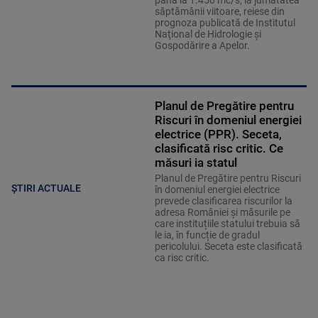
până la 1.450 mc/s, la jumătatea
săptămânii viitoare, reiese din
prognoza publicată de Institutul
Naţional de Hidrologie şi
Gospodărire a Apelor.
Planul de Pregătire pentru
Riscuri în domeniul energiei
electrice (PPR). Seceta,
clasificată risc critic. Ce
măsuri ia statul
Planul de Pregătire pentru Riscuri
ȘTIRI ACTUALE
în domeniul energiei electrice
prevede clasificarea riscurilor la
adresa României și măsurile pe
care instituțiile statului trebuia să
le ia, în funcție de gradul
pericolului. Seceta este clasificată
ca risc critic.