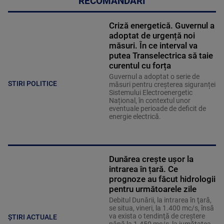
RECOMANDĂRI
Criză energetică. Guvernul a
adoptat de urgență noi
măsuri. În ce interval va
putea Transelectrica să taie
curentul cu forța
Guvernul a adoptat o serie de
STIRI POLITICE
măsuri pentru creșterea siguranței
Sistemului Electroenergetic
Național, în contextul unor
eventuale perioade de deficit de
energie electrică.
Dunărea crește ușor la
intrarea în țară. Ce
prognoze au făcut hidrologii
pentru următoarele zile
Debitul Dunării, la intrarea în ţară,
se situa, vineri, la 1.400 mc/s, însă
va exista o tendinţă de creştere
ȘTIRI ACTUALE