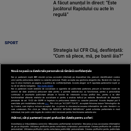
A făcut anunțul în direct: ”Este
jucătorul Rapidului cu acte în
regulă”
SPORT
Strategia lui CFR Cluj, desființată:
”Cum să plece, mă, pe banii ăia?”
Nouă ne pasă ca datele tale personale să rămână confidențiale
Noi și partenerii noștri
201
stocăm și/sau accesăm informații pe dispozitivul dvs., precum identificatorii cookie
unici pentru prelucrarea datelor cu caracter personal. Puteți accepta sau gestiona alegerile dvs. făcând clic mai jos
sau în orice moment, pe pagina cu politica de confidențialitate. Aceste alegeri vor fi raportate partenerilor noștri și
nu vă vor afecta navigarea.
Mai multe detalii
Noi si partenerii nostri (retelele de socializare si agentiile de publicitate partenere, precum si furnizorii nostri de
SPORT
servicii de date analitice) prelucram date pentru a permite website-ului sa functioneze, pentru a personaliza
continutul si anunturile publicitare afisate in functie de interesele si/sau profilul dvs., pentru a va oferi
functionalitati aferente retelelor de socializare si pentru a analiza traficul pe website. Beneficiati de drepturile
prevazute de art. 15-22 din GDPR in legatura cu prelucrarea datelor cu caracter personal. Aceste drepturi pot fi
exercitate prin modalitatea indicata
aici
. Prin click pe “ACCEPT TOATE”, acceptati folosirea tuturor Tehnologiilor de
tip Cookie, care implica inclusiv acceptul dvs. cu privire la stocarea/accesarea informatiilor de catre Vendor-ii cu
care colaboram. Prin click pe “VREAU SA MODIFIC SETARILE INDIVIDUAL” puteti schimba preferintele in mod
individual, mai putin cele legate de cookie strict necesare pentru functionarea website-ului.
Atât noi, cât și partenerii noștri prelucrăm datele pentru a oferi:
Dezvoltarea și îmbunătățirea serviciilor. Măsurarea performanței reclamelor. Stocarea și/sau accesarea informațiilor
de pe un dispozitiv. Utilizarea profilurilor pentru selectarea conținutului personalizat. Crearea profilurilor de conținut
personalizat. Utilizarea profilurilor pentru selectarea publicității personalizate. Crearea profilurilor pentru publicitate