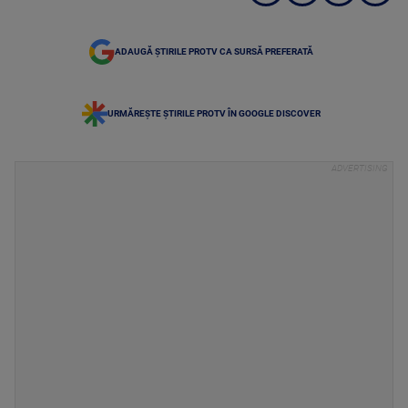
ADAUGĂ ȘTIRILE PROTV CA SURSĂ PREFERATĂ
URMĂREȘTE ȘTIRILE PROTV ÎN GOOGLE DISCOVER