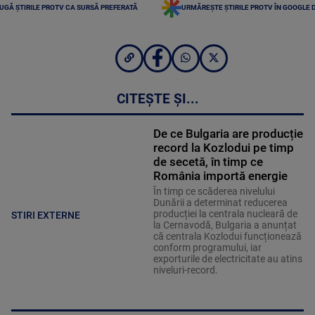
UGĂ ȘTIRILE PROTV CA SURSĂ PREFERATĂ
URMĂREȘTE ȘTIRILE PROTV ÎN GOOGLE 
CITEȘTE ȘI...
De ce Bulgaria are producție
record la Kozlodui pe timp
de secetă, în timp ce
România importă energie
În timp ce scăderea nivelului
Dunării a determinat reducerea
producției la centrala nucleară de
STIRI EXTERNE
la Cernavodă, Bulgaria a anunțat
că centrala Kozlodui funcționează
conform programului, iar
exporturile de electricitate au atins
niveluri-record.