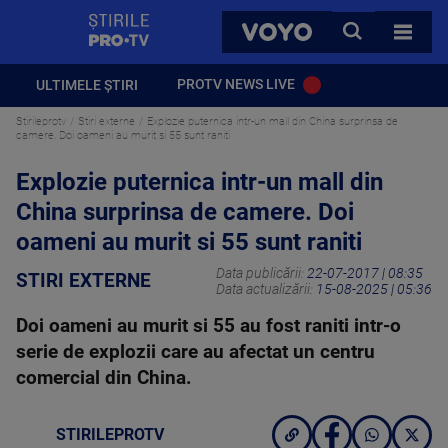
StirilePROTV
CAUTA
VOYO
TOATE 
PROTV NEWS LIVE
ULTIMELE ȘTIRI
Stirileprotv
Stiri externe
Explozie puternica intr-un mall din China surprinsa de
camere. Doi oameni au murit si 55 sunt raniti
Explozie puternica intr-un mall din
China surprinsa de camere. Doi
oameni au murit si 55 sunt raniti
Data publicării:
22-07-2017 | 08:35
STIRI EXTERNE
Data actualizării:
15-08-2025 | 05:36
Doi oameni au murit si 55 au fost raniti intr-o
serie de explozii care au afectat un centru
comercial din China.
STIRILEPROTV