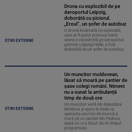
Drona cu explozibil de pe
Aeroportul Leipzig,
doborâtă cu piciorul.
„Eroul”, un șofer de autobuz
O dronă încărcată cu explozibil,
care ar fi putut provoca marți
seara o catastrofă pe aeroportul
STIRI EXTERNE
german Leipzig/Halle, a fost
doborâtă de un șofer de autobuz.
Un muncitor moldovean,
lăsat să moară pe șantier de
șase colegi români. Nimeni
nu a sunat la ambulanță
timp de două ore
Un muncitor venit din Republica
STIRI EXTERNE
Moldova și ajuns în Italia cu
speranța unui loc de muncă a
murit pe un șantier din Padova,
după ce i s-a făcut rău în timpul
programului.