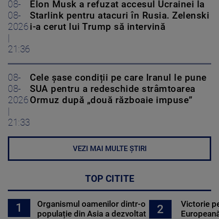
08-
Elon Musk a refuzat accesul Ucrainei la
08-
Starlink pentru atacuri în Rusia. Zelenski
2026
i-a cerut lui Trump să intervină
|
21:36
08-
Cele șase condiții pe care Iranul le pune
08-
SUA pentru a redeschide strâmtoarea
2026
Ormuz după „două războaie impuse”
|
21:33
VEZI MAI MULTE ȘTIRI
TOP CITITE
Organismul oamenilor dintr-o
Victorie p
1
2
populație din Asia a dezvoltat
Europeană