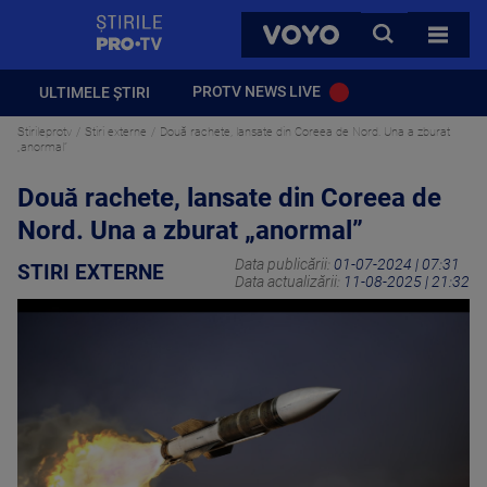
StirilePROTV
CAUTA
VOYO
TOATE 
PROTV NEWS LIVE
ULTIMELE ȘTIRI
Stirileprotv
Stiri externe
Două rachete, lansate din Coreea de Nord. Una a zburat
„anormal”
Două rachete, lansate din Coreea de
Nord. Una a zburat „anormal”
Data publicării:
01-07-2024 | 07:31
STIRI EXTERNE
Data actualizării:
11-08-2025 | 21:32