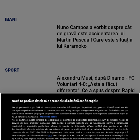
IBANI
Nuno Campos a vorbit despre cât
de gravă este accidentarea lui
Martin Pascual! Care este situația
lui Karamoko
SPORT
Alexandru Musi, după Dinamo - FC
Voluntari 4-0: „Asta a făcut
diferența”. Ce a spus despre Rapid
Nouă ne pasă ca datele tale personale să rămână confidențiale
Noi și partenerii noștri
201
stocăm și/sau accesăm informații pe dispozitivul dvs., precum identificatorii cookie
unici pentru prelucrarea datelor cu caracter personal. Puteți accepta sau gestiona alegerile dvs. făcând clic mai jos
sau în orice moment, pe pagina cu politica de confidențialitate. Aceste alegeri vor fi raportate partenerilor noștri și
nu vă vor afecta navigarea.
Mai multe detalii
SPORT
Noi si partenerii nostri (retelele de socializare si agentiile de publicitate partenere, precum si furnizorii nostri de
servicii de date analitice) prelucram date pentru a permite website-ului sa functioneze, pentru a personaliza
continutul si anunturile publicitare afisate in functie de interesele si/sau profilul dvs., pentru a va oferi
functionalitati aferente retelelor de socializare si pentru a analiza traficul pe website. Beneficiati de drepturile
prevazute de art. 15-22 din GDPR in legatura cu prelucrarea datelor cu caracter personal. Aceste drepturi pot fi
exercitate prin modalitatea indicata
aici
. Prin click pe “ACCEPT TOATE”, acceptati folosirea tuturor Tehnologiilor de
tip Cookie, care implica inclusiv acceptul dvs. cu privire la stocarea/accesarea informatiilor de catre Vendor-ii cu