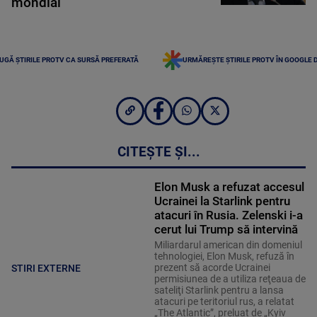
mondial
UGĂ ȘTIRILE PROTV CA SURSĂ PREFERATĂ
URMĂREȘTE ȘTIRILE PROTV ÎN GOOGLE 
CITEȘTE ȘI...
Elon Musk a refuzat accesul
Ucrainei la Starlink pentru
atacuri în Rusia. Zelenski i-a
cerut lui Trump să intervină
Miliardarul american din domeniul
tehnologiei, Elon Musk, refuză în
prezent să acorde Ucrainei
STIRI EXTERNE
permisiunea de a utiliza reţeaua de
sateliţi Starlink pentru a lansa
atacuri pe teritoriul rus, a relatat
„The Atlantic”, preluat de „Kyiv