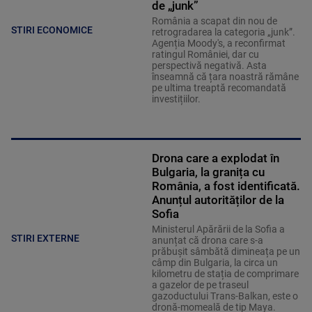
de „junk”
România a scapat din nou de
STIRI ECONOMICE
retrogradarea la categoria „junk”.
Agenția Moody's, a reconfirmat
ratingul României, dar cu
perspectivă negativă. Asta
înseamnă că țara noastră rămâne
pe ultima treaptă recomandată
investițiilor.
Drona care a explodat în
Bulgaria, la granița cu
România, a fost identificată.
Anunțul autorităților de la
Sofia
Ministerul Apărării de la Sofia a
STIRI EXTERNE
anunțat că drona care s-a
prăbușit sâmbătă dimineața pe un
câmp din Bulgaria, la circa un
kilometru de stația de comprimare
a gazelor de pe traseul
gazoductului Trans-Balkan, este o
dronă-momeală de tip Maya.