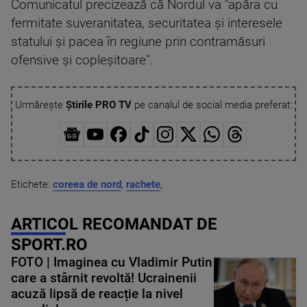
Comunicatul precizează că Nordul va "apăra cu
fermitate suveranitatea, securitatea şi interesele
statului şi pacea în regiune prin contramăsuri
ofensive şi copleşitoare".
Urmărește
Știrile PRO TV
pe canalul de social media preferat:
Etichete:
coreea de nord
,
rachete
,
ARTICOL RECOMANDAT DE
SPORT.RO
FOTO | Imaginea cu Vladimir Putin
care a stârnit revoltă! Ucrainenii
acuză lipsă de reacție la nivel