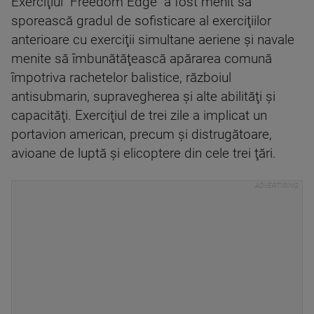
Exerciţiul "Freedom Edge" a fost menit să
sporească gradul de sofisticare al exerciţiilor
anterioare cu exerciţii simultane aeriene şi navale
menite să îmbunătăţească apărarea comună
împotriva rachetelor balistice, războiul
antisubmarin, supravegherea şi alte abilităţi şi
capacităţi. Exerciţiul de trei zile a implicat un
portavion american, precum şi distrugătoare,
avioane de luptă şi elicoptere din cele trei ţări.