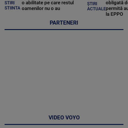
o abilitate pe care restul
obligată d
STIRI
ȘTIRI
oamenilor nu o au
permită au
STIINTA
ACTUALE
la EPPO
PARTENERI
VIDEO VOYO