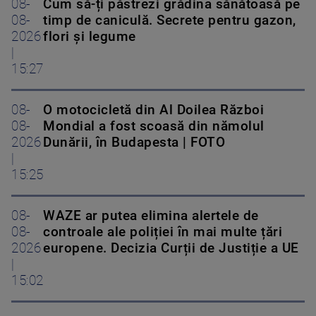
08-
Cum să-ți păstrezi grădina sănătoasă pe
08-
timp de caniculă. Secrete pentru gazon,
2026
flori și legume
|
15:27
08-
O motocicletă din Al Doilea Război
08-
Mondial a fost scoasă din nămolul
2026
Dunării, în Budapesta | FOTO
|
15:25
08-
WAZE ar putea elimina alertele de
08-
controale ale poliției în mai multe țări
2026
europene. Decizia Curții de Justiție a UE
|
15:02