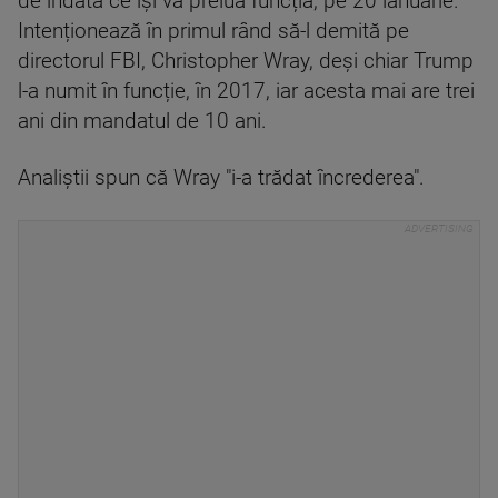
de îndată ce își va prelua funcția, pe 20 ianuarie.
Intenționează în primul rând să-l demită pe
directorul FBI, Christopher Wray, deși chiar Trump
l-a numit în funcție, în 2017, iar acesta mai are trei
ani din mandatul de 10 ani.
Analiștii spun că Wray "i-a trădat încrederea".