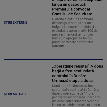
lângă un gazoduct.
Premierul a convocat
Consiliul de Securitate
O dronă a pătruns sâmbătă
STIRI EXTERNE
dimineața în spațiul aerian al
Bulgariei dinspre România și a
explodat la aproximativ 100 de
metri în interiorul teritoriului
bulgar, în apropierea fostului
punct de trecere a frontierei
Kardam.
„Operațiune reușită!” A doua
barjă a fost scufundată
controlat în Dunăre.
Urmează etapa a doua
Două barje încărcate au fost
scufundate controlat în Dunăre,
după o operațiune de 11 ore,
ȘTIRI ACTUALE
pentru redirecționarea unei părți
din debit către Dunărea Veche și
limitarea scăderii nivelului apei în