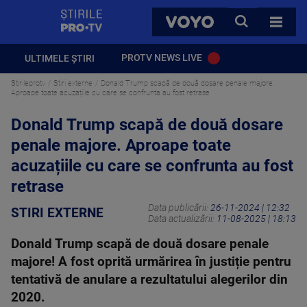
StirilePROTV
CAUTA
VOYO
TOATE 
PROTV NEWS LIVE
ULTIMELE ȘTIRI
Stirileprotv
Stiri externe
Donald Trump scapă de două dosare penale majore.
Aproape toate acuzațiile cu care se confrunta au fost retrase
Donald Trump scapă de două dosare
penale majore. Aproape toate
acuzațiile cu care se confrunta au fost
retrase
Data publicării:
26-11-2024 | 12:32
STIRI EXTERNE
Data actualizării:
11-08-2025 | 18:13
Donald Trump scapă de două dosare penale
majore! A fost oprită urmărirea în justiție pentru
tentativă de anulare a rezultatului alegerilor din
2020.