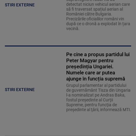
detectat niciun vehicul aerian care
STIRI EXTERNE
să fi traversat spațiul aerian al
României către Bulgaria.
Precizările oficialilor români vin
după ce o dronă a explodat în țara
vecină.
Pe cine a propus partidul lui
Peter Magyar pentru
președinția Ungariei.
Numele care ar putea
ajunge în funcția supremă
Grupul parlamentar al partidului
STIRI EXTERNE
de guvernământ Tisza din Ungaria
l-a nominalizat pe Andras Baka,
fostul preşedinte al Curţii
Supreme, pentru funcţia de
preşedinte al ţării, informează MTI.