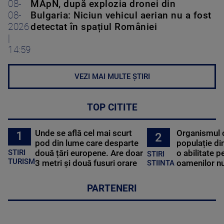
08-
MApN, după explozia dronei din
08-
Bulgaria: Niciun vehicul aerian nu a fost
2026
detectat în spațiul României
|
14:59
VEZI MAI MULTE ȘTIRI
TOP CITITE
Unde se află cel mai scurt
Organismul 
1
2
pod din lume care desparte
populație di
STIRI
două țări europene. Are doar
o abilitate p
STIRI
TURISM
3 metri și două fusuri orare
oamenilor nu
STIINTA
PARTENERI