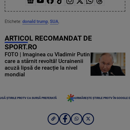
Etichete:
donald trump
,
SUA
,
ARTICOL RECOMANDAT DE
SPORT.RO
FOTO | Imaginea cu Vladimir Putin
care a stârnit revoltă! Ucrainenii
acuză lipsă de reacție la nivel
mondial
UGĂ ȘTIRILE PROTV CA SURSĂ PREFERATĂ
URMĂREȘTE ȘTIRILE PROTV ÎN GOOGLE 