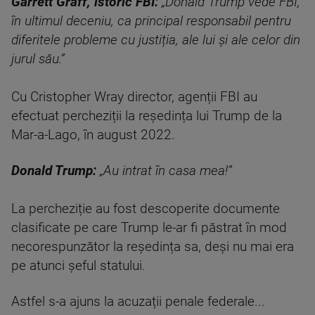
Garrett Graff, istoric FBI:
„Donald Trump vede FBI,
în ultimul deceniu, ca principal responsabil pentru
diferitele probleme cu justiția, ale lui și ale celor din
jurul său.”
Cu Cristopher Wray director, agenții FBI au
efectuat percheziții la reședința lui Trump de la
Mar-a-Lago, în august 2022.
Donald Trump:
„Au intrat în casa mea!”
La percheziție au fost descoperite documente
clasificate pe care Trump le-ar fi păstrat în mod
necorespunzător la reședința sa, deși nu mai era
pe atunci șeful statului.
Astfel s-a ajuns la acuzații penale federale...