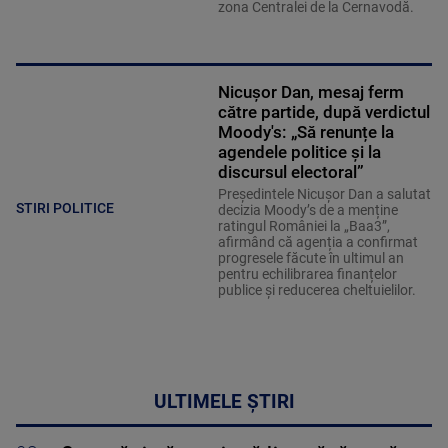
zona Centralei de la Cernavodă.
Nicușor Dan, mesaj ferm
către partide, după verdictul
Moody's: „Să renunțe la
agendele politice şi la
discursul electoral”
Președintele Nicușor Dan a salutat
STIRI POLITICE
decizia Moody’s de a menține
ratingul României la „Baa3”,
afirmând că agenția a confirmat
progresele făcute în ultimul an
pentru echilibrarea finanțelor
publice și reducerea cheltuielilor.
ULTIMELE ȘTIRI