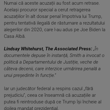
Numai că aceste acuzații au fost acum retrase.
Același procuror special a cerut retragerea
acuzațiilor în alt dosar penal împotriva lui Trump,
pentru tentativă ilegală de răsturnare a rezultatului
alegerilor din 2020, care l-au adus pe Joe Biden la
Casa Albă.
Lindsay Whitehurst, The Associated Press:
„În
documentele depuse în instanță, Smith a invocat o
politică a Departamentului de Justiție, veche de
câteva decenii, care interzice urmărirea penală a
unui președinte în funcție.”
Iar un judecător federal a respins cazul „fără
prejudiciu”, ceea ce înseamnă că acuzațiile ar
putea fi reintroduse după ce Trump își încheie al
doilea mandat prezidențial.