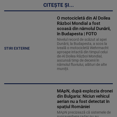
CITEȘTE ȘI...
O motocicletă din Al Doilea
Război Mondial a fost
scoasă din nămolul Dunării,
în Budapesta | FOTO
Nivelul record de scăzut al apei
Dunării, la Budapesta, a scos la
iveală o motocicletă Wehrmacht
STIRI EXTERNE
aproape intactă din timpul celui
de-Al Doilea Război Mondial,
ascunsă timp de decenii în
nămolul fluviului, alături de alte
muniții.
MApN, după explozia dronei
din Bulgaria: Niciun vehicul
aerian nu a fost detectat în
spațiul României
MApN precizează că sistemele de
supraveghere radar nu au