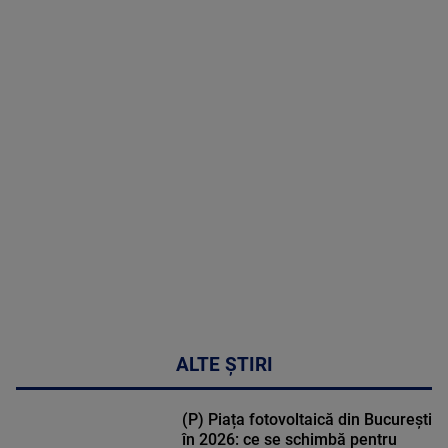
8 August
2026
MAI
MULTE
DETALII
30:33
ALTE ȘTIRI
(P) Piața fotovoltaică din București
în 2026: ce se schimbă pentru