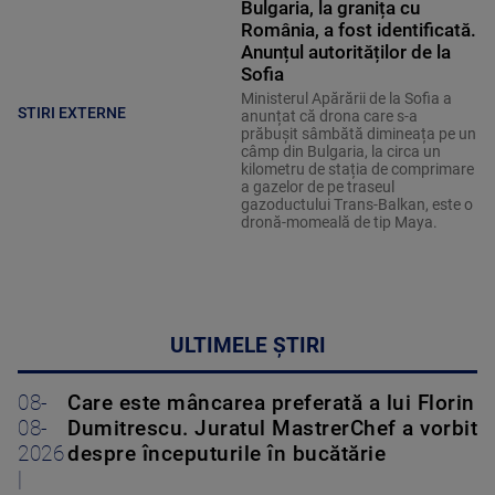
Bulgaria, la granița cu
România, a fost identificată.
Anunțul autorităților de la
Sofia
Ministerul Apărării de la Sofia a
STIRI EXTERNE
anunțat că drona care s-a
prăbușit sâmbătă dimineața pe un
câmp din Bulgaria, la circa un
kilometru de stația de comprimare
a gazelor de pe traseul
gazoductului Trans-Balkan, este o
dronă-momeală de tip Maya.
ULTIMELE ȘTIRI
08-
Care este mâncarea preferată a lui Florin
08-
Dumitrescu. Juratul MastrerChef a vorbit
2026
despre începuturile în bucătărie
|