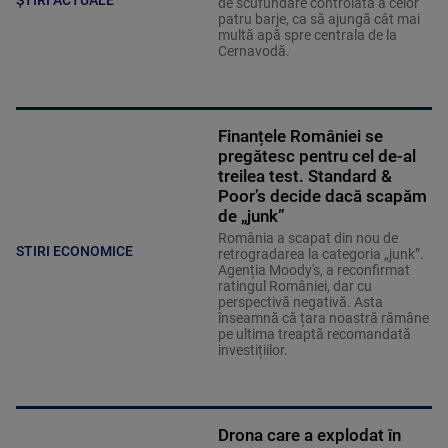
ȘTIRI ACTUALE
de scufundare controlată a celor
patru barje, ca să ajungă cât mai
multă apă spre centrala de la
Cernavodă.
Finanțele României se
pregătesc pentru cel de-al
treilea test. Standard &
Poor’s decide dacă scapăm
de „junk”
România a scapat din nou de
STIRI ECONOMICE
retrogradarea la categoria „junk”.
Agenția Moody's, a reconfirmat
ratingul României, dar cu
perspectivă negativă. Asta
înseamnă că țara noastră rămâne
pe ultima treaptă recomandată
investițiilor.
Drona care a explodat în