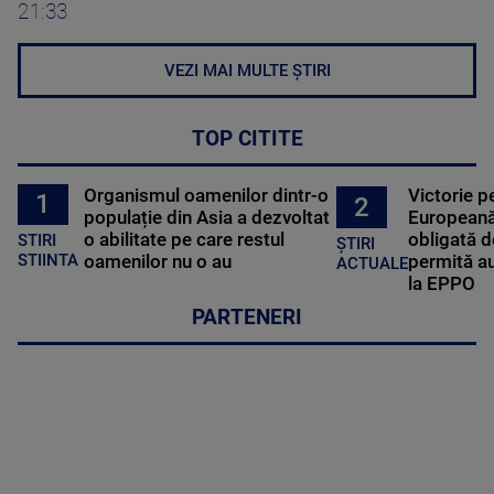
21:33
VEZI MAI MULTE ȘTIRI
TOP CITITE
Organismul oamenilor dintr-o
Victorie p
1
2
populație din Asia a dezvoltat
Europeană
o abilitate pe care restul
obligată d
STIRI
ȘTIRI
oamenilor nu o au
permită au
STIINTA
ACTUALE
la EPPO
PARTENERI