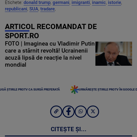
Etichete:
donald trump
,
germani
,
imigranti
,
inamic
,
istorie
,
republicani
,
SUA
,
tradare
,
ARTICOL RECOMANDAT DE
SPORT.RO
FOTO | Imaginea cu Vladimir Putin
care a stârnit revoltă! Ucrainenii
acuză lipsă de reacție la nivel
mondial
UGĂ ȘTIRILE PROTV CA SURSĂ PREFERATĂ
URMĂREȘTE ȘTIRILE PROTV ÎN GOOGLE 
CITEȘTE ȘI...