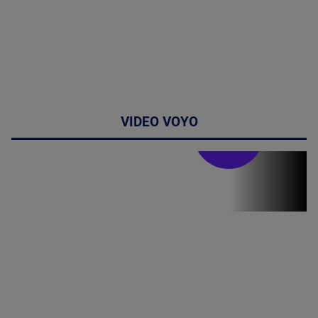
VIDEO VOYO
Stirile PRO TV
Stirile PRO
TV # 19.00 -