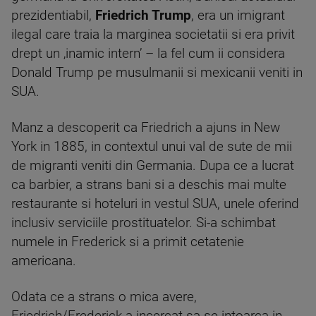
prezidentiabil,
Friedrich Trump
, era un imigrant
ilegal care traia la marginea societatii si era privit
drept un ‚inamic intern’ – la fel cum ii considera
Donald Trump pe musulmanii si mexicanii veniti in
SUA.
Manz a descoperit ca Friedrich a ajuns in New
York in 1885, in contextul unui val de sute de mii
de migranti veniti din Germania. Dupa ce a lucrat
ca barbier, a strans bani si a deschis mai multe
restaurante si hoteluri in vestul SUA, unele oferind
inclusiv serviciile prostituatelor. Si-a schimbat
numele in Frederick si a primit cetatenie
americana.
Odata ce a strans o mica avere,
Friedrich/Frederick a incercat sa se intoarca in