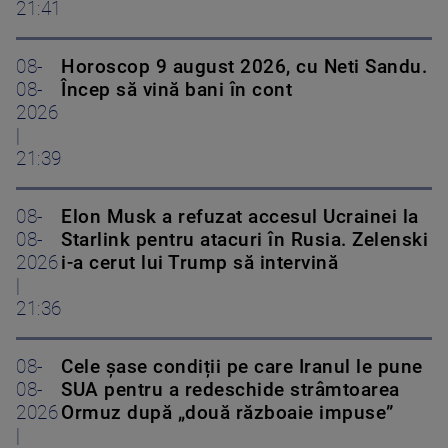
21:41
08-
Horoscop 9 august 2026, cu Neti Sandu.
08-
Încep să vină bani în cont
2026
|
21:39
08-
Elon Musk a refuzat accesul Ucrainei la
08-
Starlink pentru atacuri în Rusia. Zelenski
2026
i-a cerut lui Trump să intervină
|
21:36
08-
Cele șase condiții pe care Iranul le pune
08-
SUA pentru a redeschide strâmtoarea
2026
Ormuz după „două războaie impuse”
|