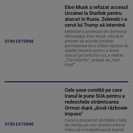
Elon Musk a refuzat accesul
Ucrainei la Starlink pentru
atacuri în Rusia. Zelenski i-a
cerut lui Trump să intervină
Miliardarul american din domeniul
tehnologiei, Elon Musk, refuză în
prezent să acorde Ucrainei
STIRI EXTERNE
permisiunea de a utiliza reţeaua de
sateliţi Starlink pentru a lansa
atacuri pe teritoriul rus, a relatat
„The Atlantic”, preluat de „Kyiv
Post”.
Cele șase condiții pe care
Iranul le pune SUA pentru a
redeschide strâmtoarea
Ormuz după „două războaie
impuse”
Iranul a prezentat sâmbătă o listă
STIRI EXTERNE
de cerinţe pe care Statele Unite ar
trebui să le îndeplinească înainte