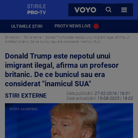
StirilePROTV
CAUTA
VOYO
TOATE 
PROTV NEWS LIVE
ULTIMELE ȘTIRI
Stirileprotv
Stiri externe
Donald Trump este nepotul unui imigrant ilegal, afirma un
profesor britanic. De ce bunicul sau era considerat "inamicul SUA"
Donald Trump este nepotul unui
imigrant ilegal, afirma un profesor
britanic. De ce bunicul sau era
considerat "inamicul SUA"
Data publicării:
27-02-2016 | 16:01
STIRI EXTERNE
Data actualizării:
15-08-2025 | 18:02