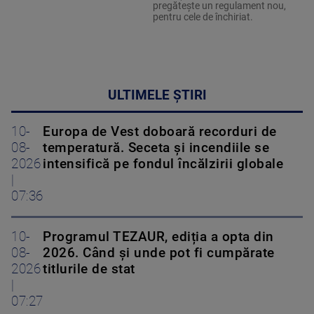
pregătește un regulament nou,
pentru cele de închiriat.
ULTIMELE ȘTIRI
10-
Europa de Vest doboară recorduri de
08-
temperatură. Seceta și incendiile se
2026
intensifică pe fondul încălzirii globale
|
07:36
10-
Programul TEZAUR, ediția a opta din
08-
2026. Când şi unde pot fi cumpărate
2026
titlurile de stat
|
07:27