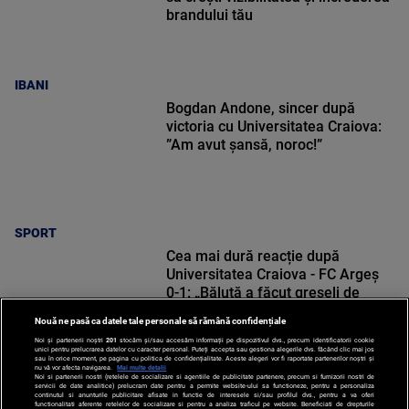
brandului tău
IBANI
Bogdan Andone, sincer după
victoria cu Universitatea Craiova:
”Am avut șansă, noroc!”
SPORT
Cea mai dură reacție după
Universitatea Craiova - FC Argeș
0-1: „Băluță a făcut greșeli de
începători! Elisor încă este dator”
Nouă ne pasă ca datele tale personale să rămână confidențiale
Noi și partenerii noștri
201
stocăm și/sau accesăm informații pe dispozitivul dvs., precum identificatorii cookie
unici pentru prelucrarea datelor cu caracter personal. Puteți accepta sau gestiona alegerile dvs. făcând clic mai jos
sau în orice moment, pe pagina cu politica de confidențialitate. Aceste alegeri vor fi raportate partenerilor noștri și
nu vă vor afecta navigarea.
Mai multe detalii
Noi si partenerii nostri (retelele de socializare si agentiile de publicitate partenere, precum si furnizorii nostri de
SPORT
servicii de date analitice) prelucram date pentru a permite website-ului sa functioneze, pentru a personaliza
continutul si anunturile publicitare afisate in functie de interesele si/sau profilul dvs., pentru a va oferi
functionalitati aferente retelelor de socializare si pentru a analiza traficul pe website. Beneficiati de drepturile