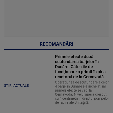
RECOMANDĂRI
Primele efecte după
scufundarea barjelor în
Dunăre. Câte zile de
funcționare a primit în plus
reactorul de la Cernavodă
Operațiunea de scufundare a celor
ȘTIRI ACTUALE
4 barje, în Dunăre s-a încheiat, iar
primele efecte se văd, la
Cernavodă. Nivelul apei a crescut,
cu 4 centimetri în dreptul pompelor
de răcire ale Unității 2.