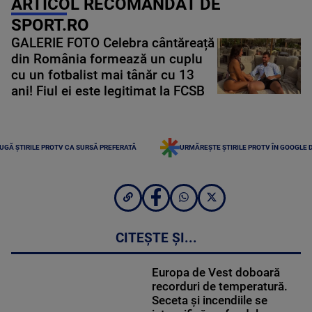
ARTICOL RECOMANDAT DE
SPORT.RO
GALERIE FOTO Celebra cântăreață
din România formează un cuplu
cu un fotbalist mai tânăr cu 13
ani! Fiul ei este legitimat la FCSB
UGĂ ȘTIRILE PROTV CA SURSĂ PREFERATĂ
URMĂREȘTE ȘTIRILE PROTV ÎN GOOGLE 
CITEȘTE ȘI...
Europa de Vest doboară
recorduri de temperatură.
Seceta și incendiile se