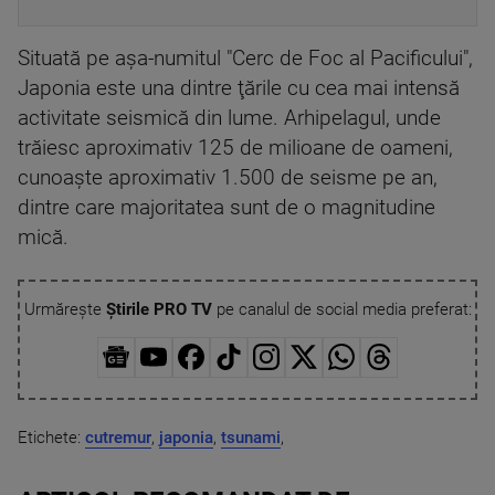
Situată pe aşa-numitul "Cerc de Foc al Pacificului",
Japonia este una dintre ţările cu cea mai intensă
activitate seismică din lume. Arhipelagul, unde
trăiesc aproximativ 125 de milioane de oameni,
cunoaşte aproximativ 1.500 de seisme pe an,
dintre care majoritatea sunt de o magnitudine
mică.
Urmărește
Știrile PRO TV
pe canalul de social media preferat:
Etichete:
cutremur
,
japonia
,
tsunami
,