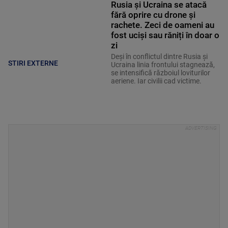
Rusia și Ucraina se atacă
fără oprire cu drone și
rachete. Zeci de oameni au
fost uciși sau răniți în doar o
zi
Deși în conflictul dintre Rusia și
STIRI EXTERNE
Ucraina linia frontului stagnează,
se intensifică războiul loviturilor
aeriene. Iar civilii cad victime.