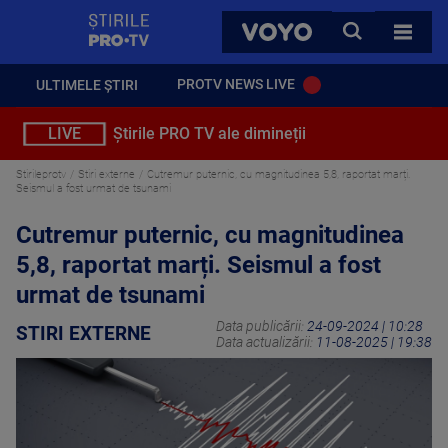
StirilePROTV
CAUTA
VOYO
TOATE 
PROTV NEWS LIVE
ULTIMELE ȘTIRI
LIVE
Știrile PRO TV ale dimineții
Stirileprotv
Stiri externe
Cutremur puternic, cu magnitudinea 5,8, raportat marți.
Seismul a fost urmat de tsunami
Cutremur puternic, cu magnitudinea
5,8, raportat marți. Seismul a fost
urmat de tsunami
Data publicării:
24-09-2024 | 10:28
STIRI EXTERNE
Data actualizării:
11-08-2025 | 19:38