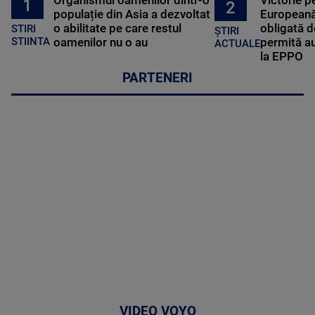
1
2
populație din Asia a dezvoltat
Europeană
o abilitate pe care restul
obligată d
STIRI
ȘTIRI
oamenilor nu o au
permită au
STIINTA
ACTUALE
la EPPO
PARTENERI
VIDEO VOYO