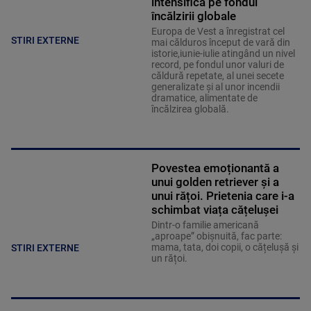
intensifică pe fondul
încălzirii globale
Europa de Vest a înregistrat cel
STIRI EXTERNE
mai călduros început de vară din
istorie,iunie-iulie atingând un nivel
record, pe fondul unor valuri de
căldură repetate, al unei secete
generalizate şi al unor incendii
dramatice, alimentate de
încălzirea globală.
Povestea emoționantă a
unui golden retriever și a
unui rățoi. Prietenia care i-a
schimbat viața cățelușei
Dintr-o familie americană
„aproape” obișnuită, fac parte:
mama, tata, doi copii, o cățelușă și
STIRI EXTERNE
un rățoi.