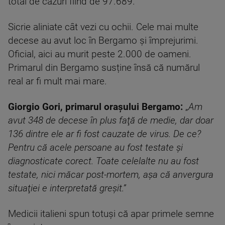
total de cazuri fiind de 97.689.
Sicrie aliniate cât vezi cu ochii. Cele mai multe
decese au avut loc în Bergamo și împrejurimi.
Oficial, aici au murit peste 2.000 de oameni.
Primarul din Bergamo susține însă că numărul
real ar fi mult mai mare.
Giorgio Gori, primarul orașului Bergamo:
„
Am
avut 348 de decese în plus faţă de medie, dar doar
136 dintre ele ar fi fost cauzate de virus. De ce?
Pentru că acele persoane au fost testate şi
diagnosticate corect. Toate celelalte nu au fost
testate, nici măcar post-mortem, aşa că anvergura
situaţiei e interpretată greşit.”
Medicii italieni spun totuși că apar primele semne