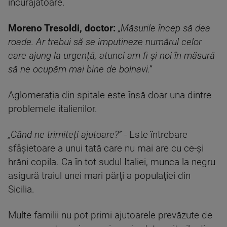
încurajatoare.
Moreno Tresoldi, doctor:
„Măsurile încep să dea
roade. Ar trebui să se imputineze numărul celor
care ajung la urgență, atunci am fi și noi în măsură
să ne ocupăm mai bine de bolnavi.”
Aglomerația din spitale este însă doar una dintre
problemele italienilor.
„Când ne trimiteți ajutoare?”
- Este întrebare
sfâșietoare a unui tată care nu mai are cu ce-și
hrăni copila. Ca în tot sudul Italiei, munca la negru
asigură traiul unei mari părţi a populaţiei din
Sicilia.
Multe familii nu pot primi ajutoarele prevăzute de