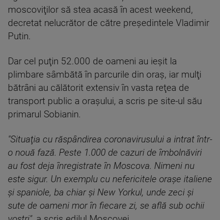
moscoviţilor să stea acasă în acest weekend,
decretat nelucrător de către preşedintele Vladimir
Putin.
Dar cel puţin 52.000 de oameni au ieşit la
plimbare sâmbătă în parcurile din oraş, iar mulţi
bătrâni au călătorit extensiv în vasta reţea de
transport public a oraşului, a scris pe site-ul său
primarul Sobianin.
"Situaţia cu răspândirea coronavirusului a intrat într-
o nouă fază. Peste 1.000 de cazuri de îmbolnăviri
au fost deja înregistrate în Moscova. Nimeni nu
este sigur. Un exemplu cu nefericitele oraşe italiene
şi spaniole, ba chiar şi New Yorkul, unde zeci şi
sute de oameni mor în fiecare zi, se află sub ochii
voştri"
, a scris edilul Moscovei.