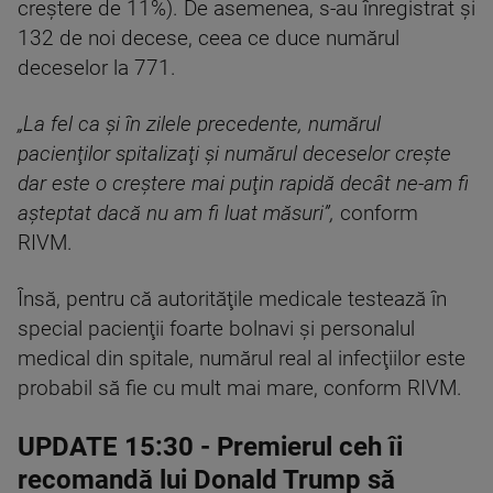
creştere de 11%). De asemenea, s-au înregistrat şi
132 de noi decese, ceea ce duce numărul
deceselor la 771.
„La fel ca şi în zilele precedente, numărul
pacienţilor spitalizaţi şi numărul deceselor creşte
dar este o creştere mai puţin rapidă decât ne-am fi
aşteptat dacă nu am fi luat măsuri”,
conform
RIVM.
Însă, pentru că autorităţile medicale testează în
special pacienţii foarte bolnavi şi personalul
medical din spitale, numărul real al infecţiilor este
probabil să fie cu mult mai mare, conform RIVM.
UPDATE 15:30
- Premierul ceh îi
recomandă lui Donald Trump să