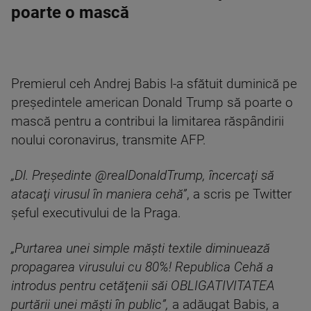
poarte o mască
Premierul ceh Andrej Babis l-a sfătuit duminică pe
preşedintele american Donald Trump să poarte o
mască pentru a contribui la limitarea răspândirii
noului coronavirus, transmite AFP.
„Dl. Preşedinte @realDonaldTrump, încercaţi să
atacaţi virusul în maniera cehă”
, a scris pe Twitter
şeful executivului de la Praga.
„Purtarea unei simple măşti textile diminuează
propagarea virusului cu 80%! Republica Cehă a
introdus pentru cetăţenii săi OBLIGATIVITATEA
purtării unei măşti în public”,
a adăugat Babis, a