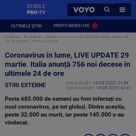
StirilePROTV
CAUTA
VOYO
TOATE 
PROTV NEWS LIVE
ULTIMELE ȘTIRI
Stirileprotv
Stiri externe
Coronavirus în lume, LIVE UPDATE 29 martie. Italia anunță
756 noi decese în ultimele 24 de ore
Coronavirus în lume, LIVE UPDATE 29
martie. Italia anunță 756 noi decese în
ultimele 24 de ore
Data publicării:
29-03-2020 | 21:36
STIRI EXTERNE
Data actualizării:
14-08-2025 | 02:41
Peste 685.000 de oameni au fost infectați cu
noul coronavirus, pe tot globul. Dintre aceștia,
peste 32.000 au murit, iar peste 145.000 s-au
vindecat.