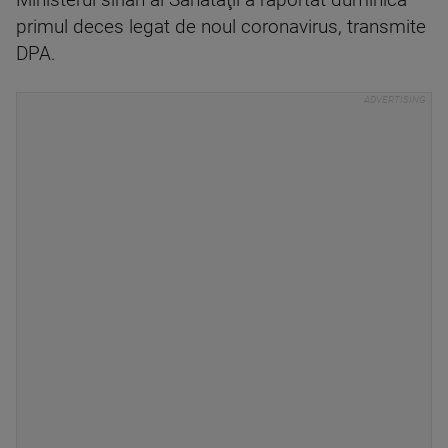
Ministerul sirian al Sănătăţii a raportat duminică
primul deces legat de noul coronavirus, transmite
DPA.