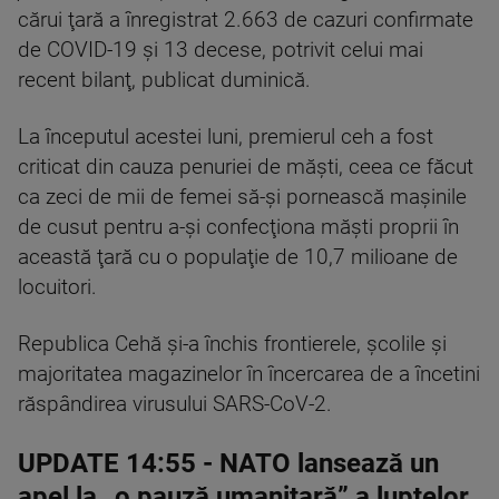
cărui ţară a înregistrat 2.663 de cazuri confirmate
de COVID-19 şi 13 decese, potrivit celui mai
recent bilanţ, publicat duminică.
La începutul acestei luni, premierul ceh a fost
criticat din cauza penuriei de măşti, ceea ce făcut
ca zeci de mii de femei să-şi pornească maşinile
de cusut pentru a-şi confecţiona măşti proprii în
această ţară cu o populaţie de 10,7 milioane de
locuitori.
Republica Cehă şi-a închis frontierele, şcolile şi
majoritatea magazinelor în încercarea de a încetini
răspândirea virusului SARS-CoV-2.
UPDATE 14:55
- NATO lansează un
apel la „o pauză umanitară” a luptelor