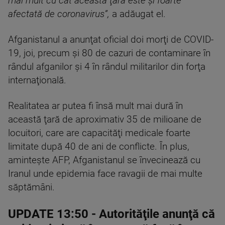
mai mult cu cât această ţară este şi foarte
afectată de coronavirus”,
a adăugat el.
Afganistanul a anunţat oficial doi morţi de COVID-
19, joi, precum şi 80 de cazuri de contaminare în
rândul afganilor şi 4 în rândul militarilor din forţa
internaţională.
Realitatea ar putea fi însă mult mai dură în
această ţară de aproximativ 35 de milioane de
locuitori, care are capacităţi medicale foarte
limitate după 40 de ani de conflicte. În plus,
aminteşte AFP, Afganistanul se învecinează cu
Iranul unde epidemia face ravagii de mai multe
săptămâni.
UPDATE 13:50
- Autorităţile anunţă că