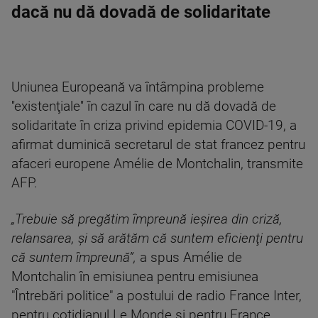
dacă nu dă dovadă de solidaritate
Uniunea Europeană va întâmpina probleme
''existenţiale'' în cazul în care nu dă dovadă de
solidaritate în criza privind epidemia COVID-19, a
afirmat duminică secretarul de stat francez pentru
afaceri europene Amélie de Montchalin, transmite
AFP.
„Trebuie să pregătim împreună ieşirea din criză,
relansarea, şi să arătăm că suntem eficienţi pentru
că suntem împreună”,
a spus Amélie de
Montchalin în emisiunea pentru emisiunea
"Întrebări politice" a postului de radio France Inter,
pentru cotidianul Le Monde şi pentru France