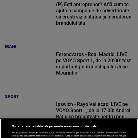
(P) Ești antreprenor? Află cum te
ajută o campanie de advertoriale
să crești vizibilitatea și încrederea
brandului tău
IBANI
Ferencvaros - Real Madrid, LIVE
pe VOYO Sport 1, de la 20:00: test
important pentru echipa lui Jose
Mourinho
SPORT
Ipswich - Rayo Vallecao, LIVE pe
VOYO Sport 1, de la 17:00: Andrei
Rațiu se pregătește pentru noul
sezon de La Liga
Nouă ne pasă ca datele tale personale să rămână confidențiale
Noi și partenerii noștri
201
stocăm și/sau accesăm informații pe dispozitivul dvs., precum identificatorii cookie
unici pentru prelucrarea datelor cu caracter personal. Puteți accepta sau gestiona alegerile dvs. făcând clic mai jos