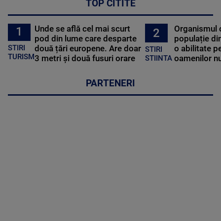
TOP CITITE
Unde se află cel mai scurt
Organismul 
1
2
pod din lume care desparte
populație di
STIRI
două țări europene. Are doar
o abilitate p
STIRI
TURISM
3 metri și două fusuri orare
oamenilor nu
STIINTA
PARTENERI