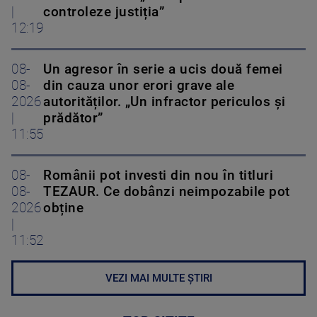
|
controleze justiția”
12:19
08-
Un agresor în serie a ucis două femei
08-
din cauza unor erori grave ale
2026
autorităților. „Un infractor periculos și
|
prădător”
11:55
08-
Românii pot investi din nou în titluri
08-
TEZAUR. Ce dobânzi neimpozabile pot
2026
obține
|
11:52
VEZI MAI MULTE ȘTIRI