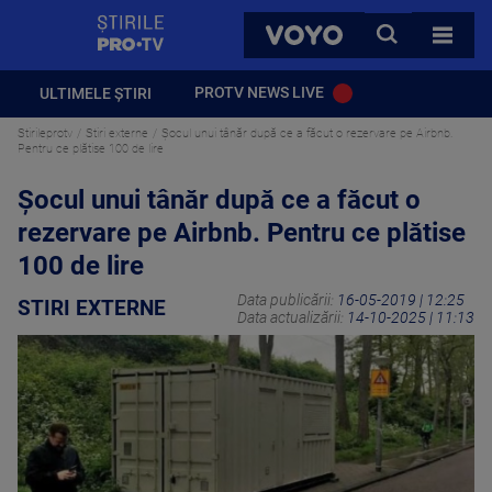
StirilePROTV
CAUTA
VOYO
TOATE 
PROTV NEWS LIVE
ULTIMELE ȘTIRI
Stirileprotv
Stiri externe
Șocul unui tânăr după ce a făcut o rezervare pe Airbnb.
Pentru ce plătise 100 de lire
Șocul unui tânăr după ce a făcut o
rezervare pe Airbnb. Pentru ce plătise
100 de lire
Data publicării:
16-05-2019 | 12:25
STIRI EXTERNE
Data actualizării:
14-10-2025 | 11:13