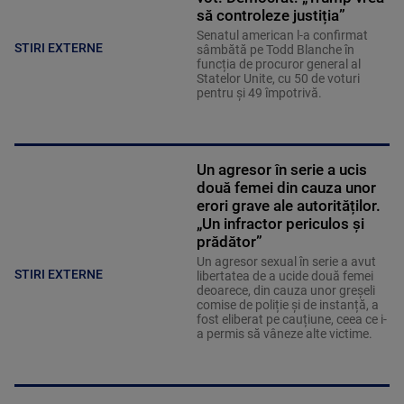
să controleze justiția”
Senatul american l-a confirmat
STIRI EXTERNE
sâmbătă pe Todd Blanche în
funcția de procuror general al
Statelor Unite, cu 50 de voturi
pentru și 49 împotrivă.
Un agresor în serie a ucis
două femei din cauza unor
erori grave ale autorităților.
„Un infractor periculos și
prădător”
Un agresor sexual în serie a avut
STIRI EXTERNE
libertatea de a ucide două femei
deoarece, din cauza unor greșeli
comise de poliție și de instanță, a
fost eliberat pe cauțiune, ceea ce i-
a permis să vâneze alte victime.