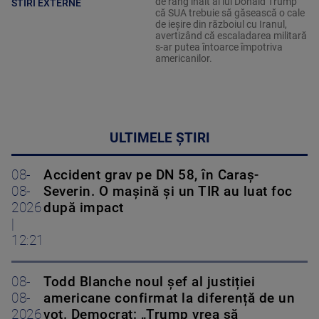
de rang înalt ai lui Donald Trump
STIRI EXTERNE
că SUA trebuie să găsească o cale
de ieșire din războiul cu Iranul,
avertizând că escaladarea militară
s-ar putea întoarce împotriva
americanilor.
ULTIMELE ȘTIRI
08-
Accident grav pe DN 58, în Caraș-
08-
Severin. O mașină și un TIR au luat foc
2026
după impact
|
12:21
08-
Todd Blanche noul șef al justiției
08-
americane confirmat la diferență de un
2026
vot. Democrat: „Trump vrea să