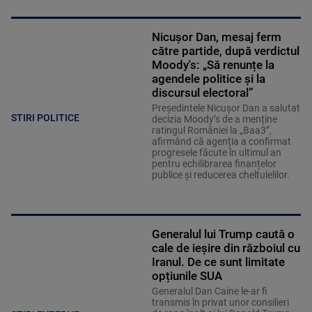
Nicușor Dan, mesaj ferm
către partide, după verdictul
Moody's: „Să renunțe la
agendele politice şi la
discursul electoral”
Președintele Nicușor Dan a salutat
STIRI POLITICE
decizia Moody’s de a menține
ratingul României la „Baa3”,
afirmând că agenția a confirmat
progresele făcute în ultimul an
pentru echilibrarea finanțelor
publice și reducerea cheltuielilor.
Generalul lui Trump caută o
cale de ieșire din războiul cu
Iranul. De ce sunt limitate
opțiunile SUA
Generalul Dan Caine le-ar fi
transmis în privat unor consilieri