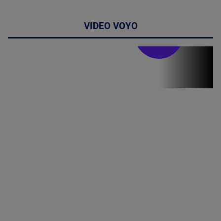
VIDEO VOYO
Stirile PRO TV
Stirile PRO
TV # 19.00 -
07 August
2026
MAI
MULTE