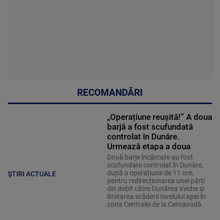
RECOMANDĂRI
„Operațiune reușită!” A doua
barjă a fost scufundată
controlat în Dunăre.
Urmează etapa a doua
Două barje încărcate au fost
scufundate controlat în Dunăre,
după o operațiune de 11 ore,
ȘTIRI ACTUALE
pentru redirecționarea unei părți
din debit către Dunărea Veche și
limitarea scăderii nivelului apei în
zona Centralei de la Cernavodă.