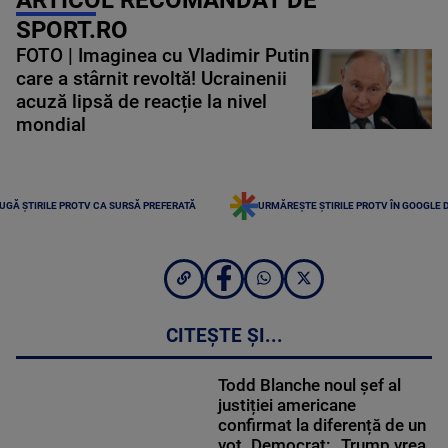
ARTICOL RECOMANDAT DE
SPORT.RO
FOTO | Imaginea cu Vladimir Putin
care a stârnit revoltă! Ucrainenii
acuză lipsă de reacție la nivel
mondial
UGĂ ȘTIRILE PROTV CA SURSĂ PREFERATĂ
URMĂREȘTE ȘTIRILE PROTV ÎN GOOGLE 
CITEȘTE ȘI...
Todd Blanche noul șef al
justiției americane
confirmat la diferență de un
vot. Democrat: „Trump vrea