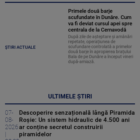
Primele două barje
scufundate în Dunăre. Cum
va fi deviat cursul apei spre
centrala de la Cernavodă
După zile de așteptare și amânări
repetate, operațiunea de
scufundare controlată a primelor
ȘTIRI ACTUALE
două barje în apropierea brațului
Bala de pe Dunăre a început vineri
după-amiază.
ULTIMELE ȘTIRI
07-
Descoperire senzațională lângă Piramida
08-
Roșie: Un sistem hidraulic de 4.500 ani
2026
ar conține secretul construirii
|
piramidelor