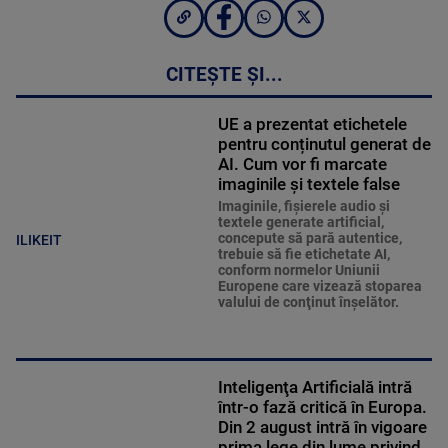
CITEȘTE ȘI...
UE a prezentat etichetele
pentru conținutul generat de
AI. Cum vor fi marcate
imaginile și textele false
Imaginile, fişierele audio şi
textele generate artificial,
concepute să pară autentice,
ILIKEIT
trebuie să fie etichetate AI,
conform normelor Uniunii
Europene care vizează stoparea
valului de conţinut înşelător.
Inteligenţa Artificială intră
într-o fază critică în Europa.
Din 2 august intră în vigoare
prima lege din lume privind