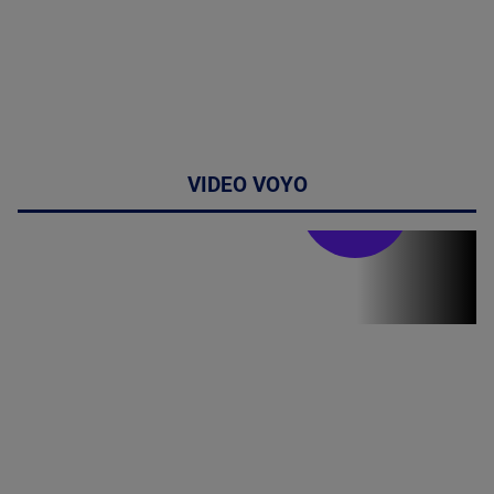
VIDEO VOYO
Stirile PRO TV
Stirile PRO
TV # 19.00 -
07 August