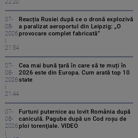
22:20
07-
Reacția Rusiei după ce o dronă explozivă
08-
a paralizat aeroportul din Leipzig: „O
2026
provocare complet fabricată”
|
21:54
07-
Cea mai bună țară în care să te muți în
08-
2026 este din Europa. Cum arată top 10
2026
state
|
21:44
07-
Furtuni puternice au lovit România după
08-
caniculă. Pagube după un Cod roşu de
2026
ploi torenţiale. VIDEO
|