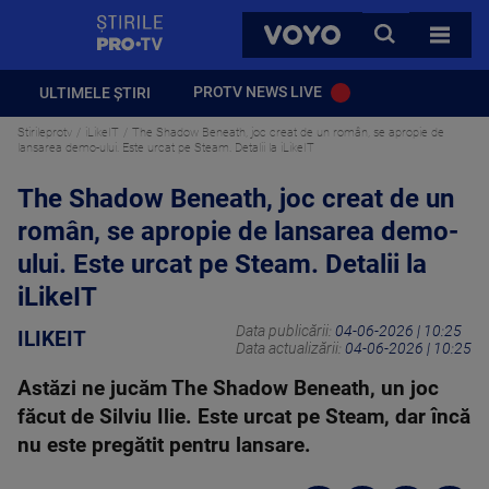
StirilePROTV
CAUTA
VOYO
TOATE 
PROTV NEWS LIVE
ULTIMELE ȘTIRI
Stirileprotv
iLikeIT
The Shadow Beneath, joc creat de un român, se apropie de
lansarea demo-ului. Este urcat pe Steam. Detalii la iLikeIT
The Shadow Beneath, joc creat de un
român, se apropie de lansarea demo-
ului. Este urcat pe Steam. Detalii la
iLikeIT
Data publicării:
04-06-2026 | 10:25
ILIKEIT
Data actualizării:
04-06-2026 | 10:25
Astăzi ne jucăm The Shadow Beneath, un joc
făcut de Silviu Ilie. Este urcat pe Steam, dar încă
nu este pregătit pentru lansare.