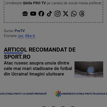
Urmărește
Știrile PRO TV
pe canalul de social media preferat:
Sursa:
ProTV
Etichete:
joc
,
ilike it
,
ARTICOL RECOMANDAT DE
SPORT.RO
Atac rusesc asupra unuia dintre
cele mai mari stadioane de fotbal
din Ucraina! Imagini uluitoare
UGĂ ȘTIRILE PROTV CA SURSĂ PREFERATĂ
URMĂREȘTE ȘTIRILE PROTV ÎN GOOGLE 