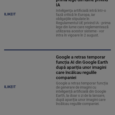
IA
Inteligenţa artificială intră într-o
ILIKEIT
fază critică în Europa, iar
obligaţiile stipulate în
Regulamentul UE privind IA - prima
lege din lume care reglementează
utilizarea acestor sisteme - vor
intra în vigoare în 2 august.
Google a retras temporar
funcția AI din Google Earth
după apariția unor imagini
care încălcau regulile
companiei
Google a retras temporar funcția
ILIKEIT
de generare de imagini cu
inteligență artificială din Google
Earth, la doar o zi de la lansare,
după apariția unor imagini care
încălcau regulile companiei.