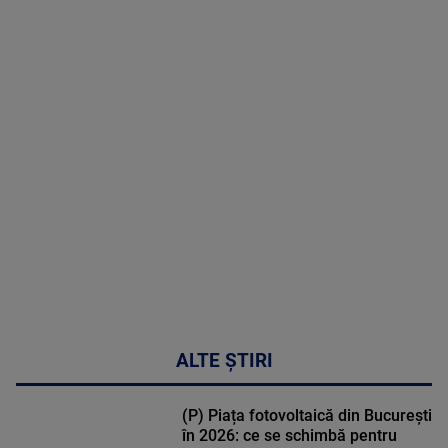
2026
MAI
MULTE
DETALII
48:24
ALTE ȘTIRI
(P) Piața fotovoltaică din București
în 2026: ce se schimbă pentru