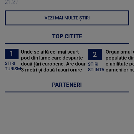
21:27
VEZI MAI MULTE ȘTIRI
TOP CITITE
Unde se află cel mai scurt
Organismul 
1
2
pod din lume care desparte
populație di
STIRI
două țări europene. Are doar
o abilitate p
STIRI
TURISM
3 metri și două fusuri orare
oamenilor nu
STIINTA
PARTENERI