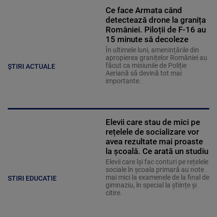
Ce face Armata când
detectează drone la granița
României. Piloții de F-16 au
15 minute să decoleze
În ultimele luni, amenințările din
apropierea granițelor României au
făcut ca misiunile de Poliție
ȘTIRI ACTUALE
Aeriană să devină tot mai
importante.
Elevii care stau de mici pe
rețelele de socializare vor
avea rezultate mai proaste
la școală. Ce arată un studiu
Elevii care îşi fac conturi pe rețelele
sociale în școala primară au note
mai mici la examenele de la final de
STIRI EDUCATIE
gimnaziu, în special la științe și
citire.