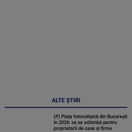
2026
MAI
MULTE
DETALII
30:33
ALTE ȘTIRI
(P) Piața fotovoltaică din București
în 2026: ce se schimbă pentru
proprietarii de case și firme