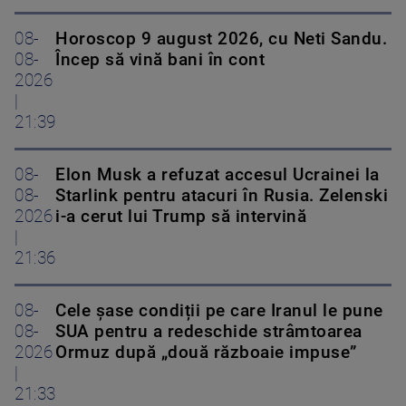
08-
Horoscop 9 august 2026, cu Neti Sandu.
08-
Încep să vină bani în cont
2026
|
21:39
08-
Elon Musk a refuzat accesul Ucrainei la
08-
Starlink pentru atacuri în Rusia. Zelenski
2026
i-a cerut lui Trump să intervină
|
21:36
08-
Cele șase condiții pe care Iranul le pune
08-
SUA pentru a redeschide strâmtoarea
2026
Ormuz după „două războaie impuse”
|
21:33