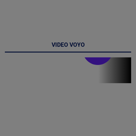
VIDEO VOYO
Stirile PRO TV
Stirile PRO
TV # 19.00 -
8 August