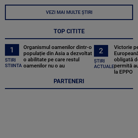
VEZI MAI MULTE ȘTIRI
TOP CITITE
Organismul oamenilor dintr-o
Victorie p
1
2
populație din Asia a dezvoltat
Europeană
o abilitate pe care restul
obligată d
STIRI
ȘTIRI
oamenilor nu o au
permită au
STIINTA
ACTUALE
la EPPO
PARTENERI