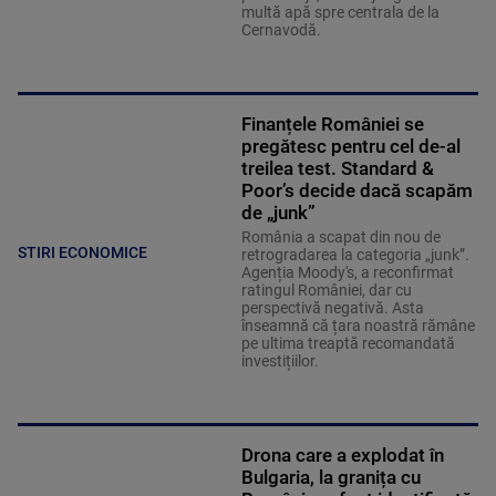
multă apă spre centrala de la
Cernavodă.
Finanțele României se
pregătesc pentru cel de-al
treilea test. Standard &
Poor’s decide dacă scapăm
de „junk”
România a scapat din nou de
STIRI ECONOMICE
retrogradarea la categoria „junk”.
Agenția Moody's, a reconfirmat
ratingul României, dar cu
perspectivă negativă. Asta
înseamnă că țara noastră rămâne
pe ultima treaptă recomandată
investițiilor.
Drona care a explodat în
Bulgaria, la granița cu