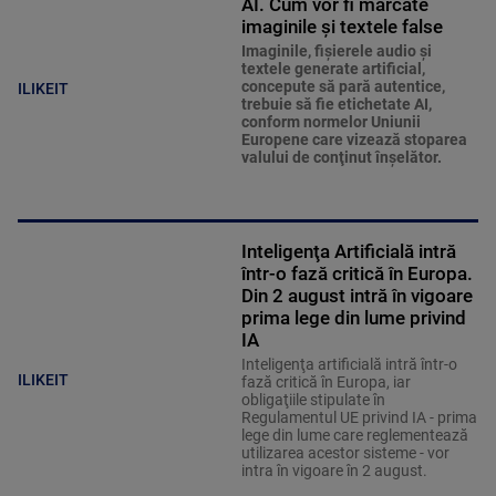
AI. Cum vor fi marcate
imaginile și textele false
Imaginile, fişierele audio şi
textele generate artificial,
concepute să pară autentice,
ILIKEIT
trebuie să fie etichetate AI,
conform normelor Uniunii
Europene care vizează stoparea
valului de conţinut înşelător.
Inteligenţa Artificială intră
într-o fază critică în Europa.
Din 2 august intră în vigoare
prima lege din lume privind
IA
Inteligenţa artificială intră într-o
ILIKEIT
fază critică în Europa, iar
obligaţiile stipulate în
Regulamentul UE privind IA - prima
lege din lume care reglementează
utilizarea acestor sisteme - vor
intra în vigoare în 2 august.