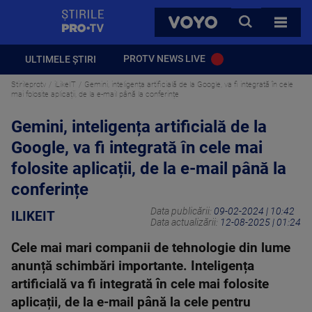
StirilePROTV
CAUTA
VOYO
TOATE 
PROTV NEWS LIVE
ULTIMELE ȘTIRI
Stirileprotv
iLikeIT
Gemini, inteligența artificială de la Google, va fi integrată în cele
mai folosite aplicații, de la e-mail până la conferințe
Gemini, inteligența artificială de la
Google, va fi integrată în cele mai
folosite aplicații, de la e-mail până la
conferințe
Data publicării:
09-02-2024 | 10:42
ILIKEIT
Data actualizării:
12-08-2025 | 01:24
Cele mai mari companii de tehnologie din lume
anunță schimbări importante. Inteligența
artificială va fi integrată în cele mai folosite
aplicații, de la e-mail până la cele pentru