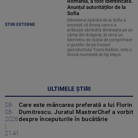
România, a fost identificată.
Anunțul autorităților de la
Sofia
Ministerul Apărării de la Sofia a
STIRI EXTERNE
anunțat că drona care s-a
prăbușit sâmbătă dimineața pe un
câmp din Bulgaria, la circa un
kilometru de stația de comprimare
a gazelor de pe traseul
gazoductului Trans-Balkan, este o
dronă-momeală de tip Maya.
ULTIMELE ȘTIRI
08-
Care este mâncarea preferată a lui Florin
08-
Dumitrescu. Juratul MastrerChef a vorbit
2026
despre începuturile în bucătărie
|
21:41