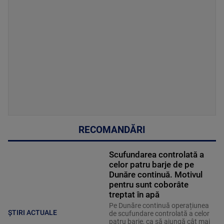
RECOMANDĂRI
Scufundarea controlată a
celor patru barje de pe
Dunăre continuă. Motivul
pentru sunt coborâte
treptat în apă
Pe Dunăre continuă operațiunea
ȘTIRI ACTUALE
de scufundare controlată a celor
patru barje, ca să ajungă cât mai