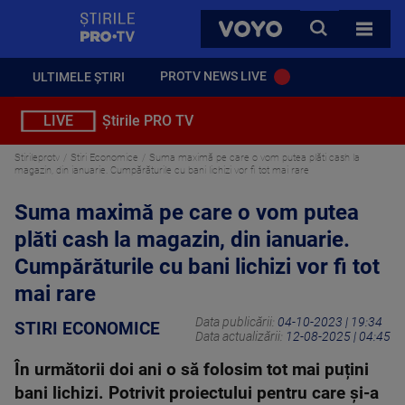
StirilePROTV
CAUTA
VOYO
TOATE 
PROTV NEWS LIVE
ULTIMELE ȘTIRI
LIVE
Știrile PRO TV
Stirileprotv
Stiri Economice
Suma maximă pe care o vom putea plăti cash la
magazin, din ianuarie. Cumpărăturile cu bani lichizi vor fi tot mai rare
Suma maximă pe care o vom putea
plăti cash la magazin, din ianuarie.
Cumpărăturile cu bani lichizi vor fi tot
mai rare
Data publicării:
04-10-2023 | 19:34
STIRI ECONOMICE
Data actualizării:
12-08-2025 | 04:45
În următorii doi ani o să folosim tot mai puțini
bani lichizi. Potrivit proiectului pentru care și-a