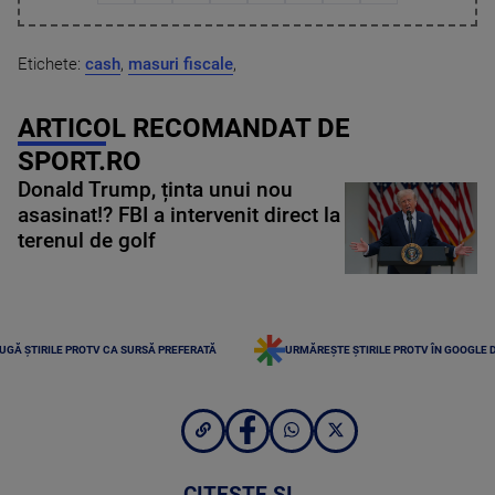
Etichete:
cash
,
masuri fiscale
,
ARTICOL RECOMANDAT DE
SPORT.RO
Donald Trump, ținta unui nou
asasinat!? FBI a intervenit direct la
terenul de golf
UGĂ ȘTIRILE PROTV CA SURSĂ PREFERATĂ
URMĂREȘTE ȘTIRILE PROTV ÎN GOOGLE 
CITEȘTE ȘI...