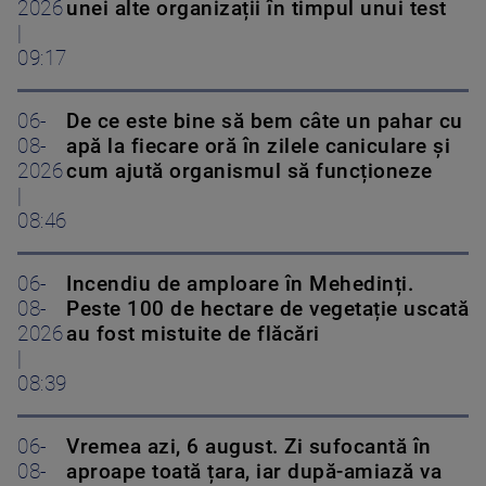
2026
unei alte organizații în timpul unui test
|
09:17
06-
De ce este bine să bem câte un pahar cu
08-
apă la fiecare oră în zilele caniculare și
2026
cum ajută organismul să funcționeze
|
08:46
06-
Incendiu de amploare în Mehedinți.
08-
Peste 100 de hectare de vegetație uscată
2026
au fost mistuite de flăcări
|
08:39
06-
Vremea azi, 6 august. Zi sufocantă în
08-
aproape toată țara, iar după-amiază va