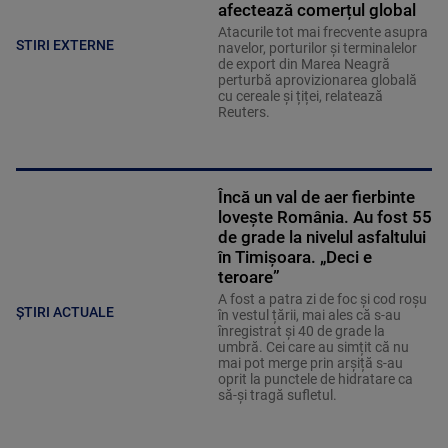
afectează comerțul global
Atacurile tot mai frecvente asupra
STIRI EXTERNE
navelor, porturilor și terminalelor
de export din Marea Neagră
perturbă aprovizionarea globală
cu cereale și țiței, relatează
Reuters.
Încă un val de aer fierbinte
lovește România. Au fost 55
de grade la nivelul asfaltului
în Timișoara. „Deci e
teroare”
A fost a patra zi de foc și cod roșu
ȘTIRI ACTUALE
în vestul țării, mai ales că s-au
înregistrat și 40 de grade la
umbră. Cei care au simțit că nu
mai pot merge prin arșiță s-au
oprit la punctele de hidratare ca
să-și tragă sufletul.