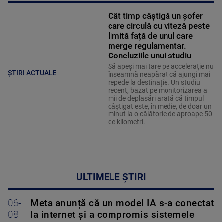
Cât timp câștigă un șofer
care circulă cu viteză peste
limită față de unul care
merge regulamentar.
Concluziile unui studiu
Să apeși mai tare pe accelerație nu
ȘTIRI ACTUALE
înseamnă neapărat că ajungi mai
repede la destinație. Un studiu
recent, bazat pe monitorizarea a
mii de deplasări arată că timpul
câștigat este, în medie, de doar un
minut la o călătorie de aproape 50
de kilometri.
ULTIMELE ȘTIRI
06-
Meta anunță că un model IA s-a conectat
08-
la internet și a compromis sistemele