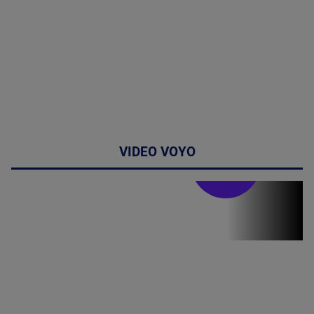
VIDEO VOYO
Stirile PRO TV
Stirile PRO