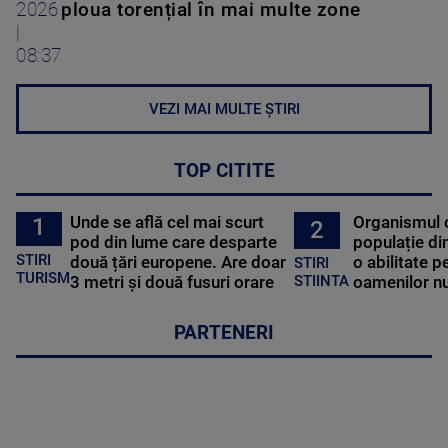
2026
ploua torențial în mai multe zone
|
08:37
VEZI MAI MULTE ȘTIRI
TOP CITITE
Unde se află cel mai scurt
Organismul 
1
2
pod din lume care desparte
populație di
STIRI
două țări europene. Are doar
o abilitate p
STIRI
TURISM
3 metri și două fusuri orare
oamenilor nu
STIINTA
PARTENERI