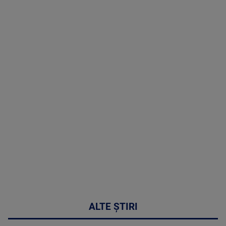
TV # 19.00 -
05 August
2026
MAI
MULTE
DETALII
50:27
ALTE ȘTIRI