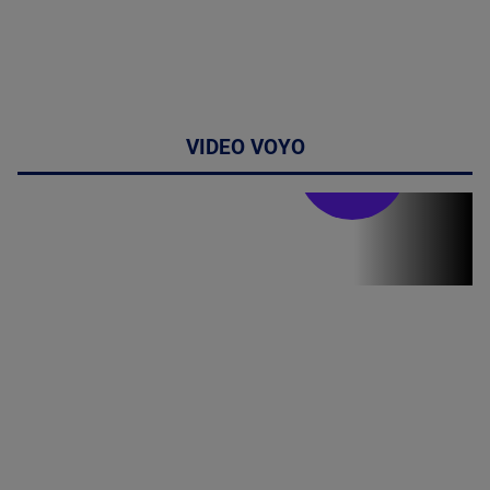
VIDEO VOYO
Stirile PRO TV
Stirile PRO
TV # 19.00 -
10 August
2026