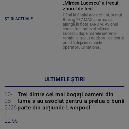
„Mircea Lucescu” a trecut
zborul de test
Până la finalul acestei luni, primul
ȘTIRI ACTUALE
Boeing 737 MAX ar urma să
ajungă în flota TAROM. Avionul
care a fost botezat Mircea
Lucescu după marele antrenor
român, a trecut de zborul de test și
poartă deja însemnele
operatorului național.
ULTIMELE ȘTIRI
10-
Trei dintre cei mai bogați oameni din
08-
lume s-au asociat pentru a prelua o bună
2026
parte din acțiunile Liverpool
|
22:55