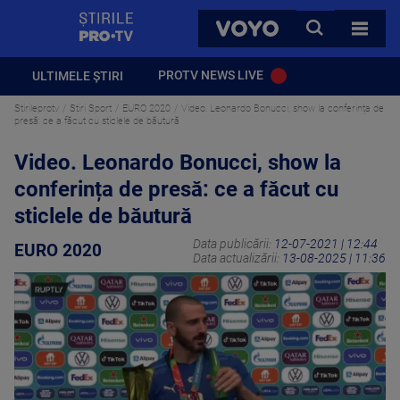
StirilePROTV
CAUTA
VOYO
TOATE 
PROTV NEWS LIVE
ULTIMELE ȘTIRI
Stirileprotv
Stiri Sport
EURO 2020
Video. Leonardo Bonucci, show la conferința de
presă: ce a făcut cu sticlele de băutură
Video. Leonardo Bonucci, show la
conferința de presă: ce a făcut cu
sticlele de băutură
Data publicării:
12-07-2021 | 12:44
EURO 2020
Data actualizării:
13-08-2025 | 11:36