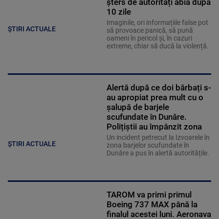
șters de autorități abia după
10 zile
Imaginile, ori informațiile false pot
ȘTIRI ACTUALE
să provoace panică, să pună
oameni în pericol și, în cazuri
extreme, chiar să ducă la violență.
Alertă după ce doi bărbați s-
au apropiat prea mult cu o
șalupă de barjele
scufundate în Dunăre.
Polițiștii au împânzit zona
Un incident petrecut la Izvoarele în
ȘTIRI ACTUALE
zona barjelor scufundate în
Dunăre a pus în alertă autoritățile.
TAROM va primi primul
Boeing 737 MAX până la
finalul acestei luni. Aeronava