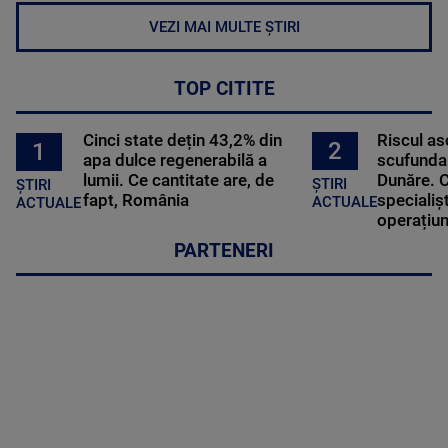
VEZI MAI MULTE ȘTIRI
TOP CITITE
Cinci state dețin 43,2% din
Riscul a
2
1
apa dulce regenerabilă a
scufundar
lumii. Ce cantitate are, de
Dunăre. C
ȘTIRI
ȘTIRI
fapt, România
specialișt
ACTUALE
ACTUALE
operațiun
PARTENERI