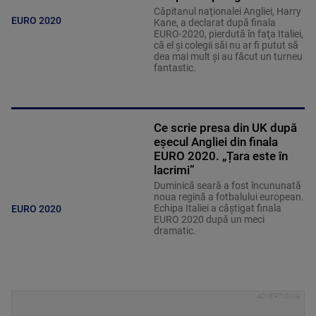
Căpitanul naţionalei Angliei, Harry
EURO 2020
Kane, a declarat după finala
EURO-2020, pierdută în faţa Italiei,
că el şi colegii săi nu ar fi putut să
dea mai mult şi au făcut un turneu
fantastic.
Ce scrie presa din UK după
eșecul Angliei din finala
EURO 2020. „Țara este în
lacrimi”
Duminică seară a fost încununată
noua regină a fotbalului european.
Echipa Italiei a câștigat finala
EURO 2020
EURO 2020 după un meci
dramatic.