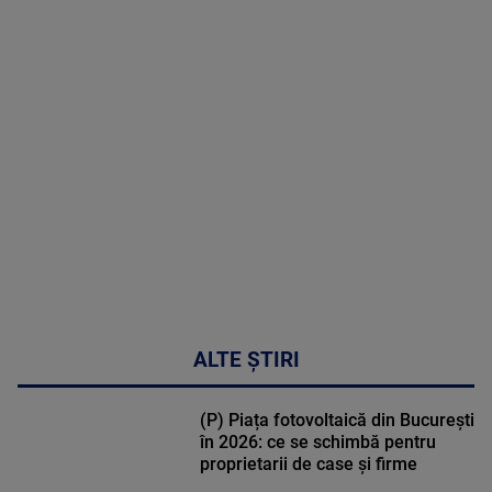
MAI
MULTE
DETALII
46:08
ALTE ȘTIRI
(P) Piața fotovoltaică din București
în 2026: ce se schimbă pentru
proprietarii de case și firme