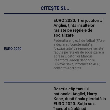
CITEȘTE ȘI...
EURO 2020. Trei jucători ai
Angliei, ţinta insultelor
rasiste pe reţelele de
socializare
Federaţia engleză de fotbal (FA) s-
a declarat "consternată" şi
"dezgustată" de remarcile rasiste
EURO 2020
făcute pe reţelele de socializare la
adresa jucătorilor Marcus
Rashford, Jadon Sancho şi
Bukayo Saka, informează AFP,
conform Agerpres.
Reacția căpitanului
naționalei Angliei, Harry
Kane, după finala pierdută la
EURO 2020. Soția sa a
început să plângă