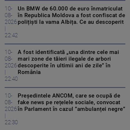
10-
Un BMW de 60.000 de euro înmatriculat
08-
în Republica Moldova a fost confiscat de
2026
polițiști la vama Albița. Ce au descoperit
|
22:42
10-
A fost identificată „una dintre cele mai
08-
mari zone de tăieri ilegale de arbori
2026
descoperite în ultimii ani de zile” în
|
România
22:40
10-
Președintele ANCOM, care se ocupă de
08-
fake news pe rețelele sociale, convocat
2026
în Parlament în cazul ”ambulanței negre”
|
22:30