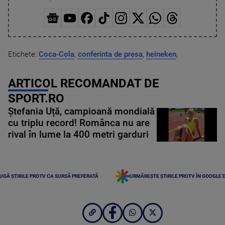
Etichete:
Coca-Cola
,
conferinta de presa
,
heineken
,
ARTICOL RECOMANDAT DE
SPORT.RO
Ștefania Uță, campioană mondială
cu triplu record! Românca nu are
rival în lume la 400 metri garduri
UGĂ ȘTIRILE PROTV CA SURSĂ PREFERATĂ
URMĂREȘTE ȘTIRILE PROTV ÎN GOOGLE 