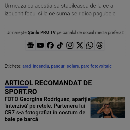
Urmeaza ca acestia sa stabileasca de la ce a
izbucnit focul si la ce suma se ridica pagubele.
Urmărește
Știrile PRO TV
pe canalul de social media preferat:
Etichete:
arad
,
incendiu
,
panouri solare
,
parc fotovoltaic
,
ARTICOL RECOMANDAT DE
SPORT.RO
FOTO Georgina Rodriguez, apariție
'interzisă' pe rețele. Partenera lui
CR7 s-a fotografiat în costum de
baie pe barcă