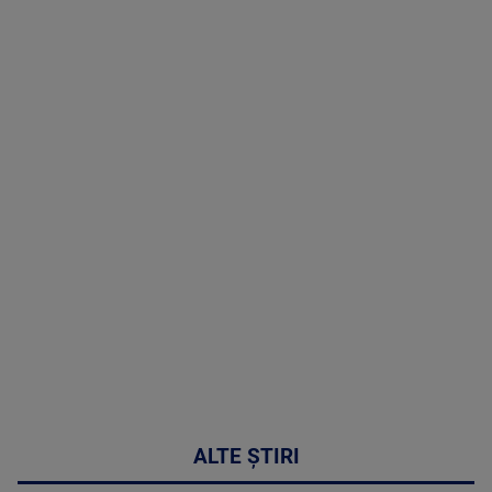
TV # 19.00 -
06 August
2026
MAI
MULTE
DETALII
47:43
ALTE ȘTIRI