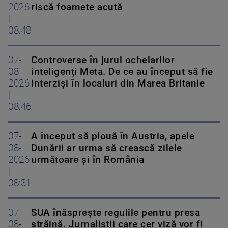
2026
riscă foamete acută
|
08:48
07-
Controverse în jurul ochelarilor
08-
inteligenți Meta. De ce au început să fie
2026
interziși în localuri din Marea Britanie
|
08:46
07-
A început să plouă în Austria, apele
08-
Dunării ar urma să crească zilele
2026
următoare și în România
|
08:31
07-
SUA înăsprește regulile pentru presa
08-
străină. Jurnaliștii care cer viză vor fi