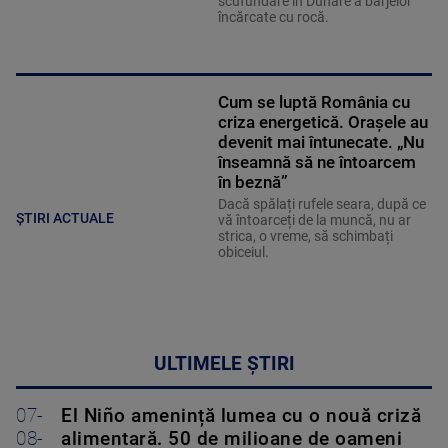
scufundare în Dunăre a barjelor
încărcate cu rocă.
Cum se luptă România cu
criza energetică. Orașele au
devenit mai întunecate. „Nu
înseamnă să ne întoarcem
în beznă”
Dacă spălați rufele seara, după ce
ȘTIRI ACTUALE
vă întoarceți de la muncă, nu ar
strica, o vreme, să schimbați
obiceiul.
ULTIMELE ȘTIRI
07-
El Niño amenință lumea cu o nouă criză
08-
alimentară. 50 de milioane de oameni