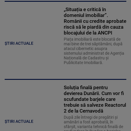
„Situația e critică în
domeniul imobiliar”.
Românii cu credite aprobate
riscă să le piardă din cauza
blocajului de la ANCPI
Piața imobiliară este blocată de
ȘTIRI ACTUALE
mai bine de trei săptămâni, după
atacul cibernetic asupra
sistemului administrat de Agenția
Națională de Cadastru și
Publicitate Imobiliară.
Soluția finală pentru
devierea Dunării. Cum vor fi
scufundate barjele care
trebuie să salveze Reactorul
2 de la Cernavodă
După zile întregi de pregătiri și
ȘTIRI ACTUALE
amânări a fost aprobată, în
sfârșit, varianta tehnică finală de