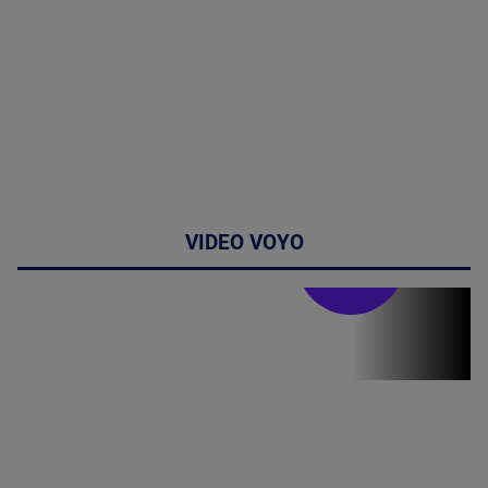
VIDEO VOYO
Stirile PRO TV
Stirile PRO