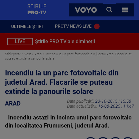
StirilePROTV
CAUTA
VOYO
TOATE 
PROTV NEWS LIVE
ULTIMELE ȘTIRI
LIVE
Știrile PRO TV ale dimineții
Stirileprotv
Vest
Arad
Incendiu la un parc fotovoltaic din judetul Arad. Flacarile se
puteau extinde la panourile solare
Incendiu la un parc fotovoltaic din
judetul Arad. Flacarile se puteau
extinde la panourile solare
Data publicării:
23-10-2013 | 15:58
ARAD
Data actualizării:
16-08-2025 | 14:47
Incendiu astazi in incinta unui parc fotovoltaic
din localitatea Frumuseni, judetul Arad.