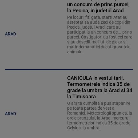
un concurs de prins purcei,
la Pecica, in judetul Arad
Pe locuri, fiti gata, start! Atat au
asteptat sa auda zeci de copii din
Pecica, judetul Arad, care au
participat la un concurs de... prins
ARAD
purcei. Castigatori au fost cei care
s-au dovedit mai iuti de picior si
mai indemanatici decat grasutele
animale.
CANICULA in vestul tarii.
Termometrele indica 35 de
grade la umbra la Arad si 34
la Timisoara
O arsita cumplita a pus stapanire
pe toata partea de vest a
Romaniei. Meteorologii spun ca, la
ARAD
orele pranzului, la Arad, mercurul
termometrelor indica 35 de grade
Celsius, la umbra.