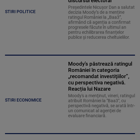
Președintele Nicușor Dan a salutat
STIRI POLITICE
decizia Moody’s de a menține
ratingul României la „Baa3”,
afirmând că agenția a confirmat
progresele făcute în ultimul an
pentru echilibrarea finanțelor
publice și reducerea cheltuielilor.
Moody’s păstrează ratingul
României în categoria
„recomandat investiţiilor”,
cu perspectiva negativă.
Reacția lui Nazare
Moody's a menţinut, vineri, ratingul
STIRI ECONOMICE
atribuit României la "Baa3", cu
perspectivă negativă, se arată într-
un comunicat al agenţiei de
evaluare financiară.
Iranul și-a prezentat