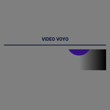
VIDEO VOYO
Stirile PRO TV
Stirile PRO
TV # 19.00 -
07 August
2026