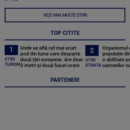
VEZI MAI MULTE ȘTIRI
TOP CITITE
Unde se află cel mai scurt
Organismul 
1
2
pod din lume care desparte
populație di
STIRI
două țări europene. Are doar
o abilitate p
STIRI
TURISM
3 metri și două fusuri orare
oamenilor nu
STIINTA
PARTENERI