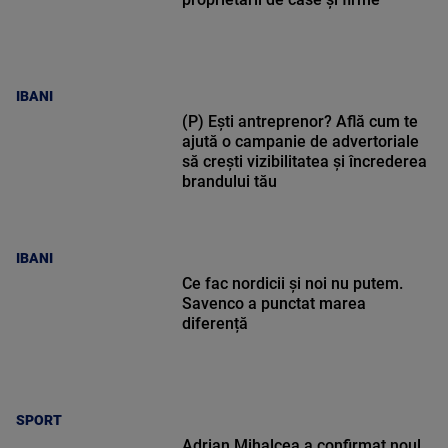
IBANI
(P) Ești antreprenor? Află cum te
ajută o campanie de advertoriale
să crești vizibilitatea și încrederea
brandului tău
IBANI
Ce fac nordicii și noi nu putem.
Savenco a punctat marea
diferență
SPORT
Adrian Mihalcea a confirmat noul
transfer la UTA după remiza cu