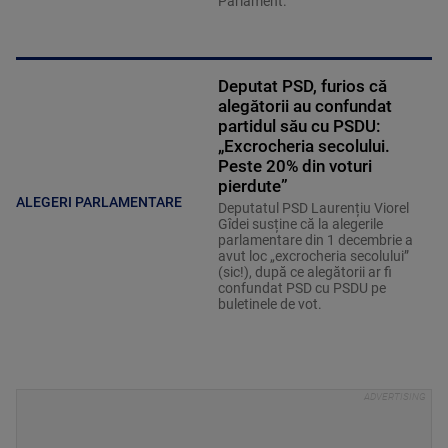
Deputat PSD, furios că
alegătorii au confundat
partidul său cu PSDU:
„Excrocheria secolului.
Peste 20% din voturi
pierdute”
ALEGERI PARLAMENTARE
Deputatul PSD Laurențiu Viorel
Gîdei susține că la alegerile
parlamentare din 1 decembrie a
avut loc „excrocheria secolului”
(sic!), după ce alegătorii ar fi
confundat PSD cu PSDU pe
buletinele de vot.