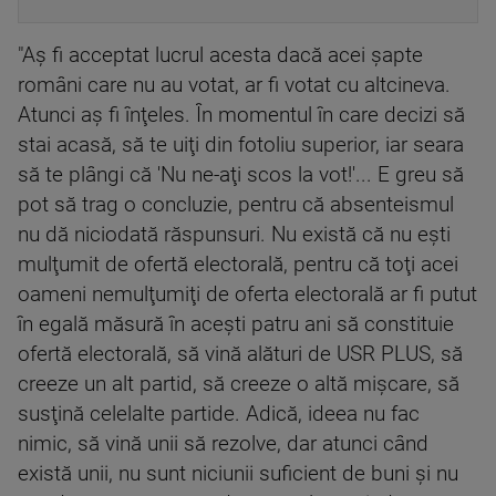
"Aş fi acceptat lucrul acesta dacă acei şapte
români care nu au votat, ar fi votat cu altcineva.
Atunci aş fi înţeles. În momentul în care decizi să
stai acasă, să te uiţi din fotoliu superior, iar seara
să te plângi că 'Nu ne-aţi scos la vot!'... E greu să
pot să trag o concluzie, pentru că absenteismul
nu dă niciodată răspunsuri. Nu există că nu eşti
mulţumit de ofertă electorală, pentru că toţi acei
oameni nemulţumiţi de oferta electorală ar fi putut
în egală măsură în aceşti patru ani să constituie
ofertă electorală, să vină alături de USR PLUS, să
creeze un alt partid, să creeze o altă mişcare, să
susţină celelalte partide. Adică, ideea nu fac
nimic, să vină unii să rezolve, dar atunci când
există unii, nu sunt niciunii suficient de buni şi nu