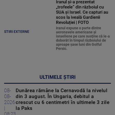
„trofeele” din războiul cu
SUA și Israel. Ce capturi au
scos la iveală Gardienii
Revoluției | FOTO
Iranul expune o parte dintre
STIRI EXTERNE
aeronavele americane şi
israeliene pe care susţine că le-a
doborât în timpul războiului de
aproape şase luni din Golful
Persic.
ULTIMELE ȘTIRI
08-
Dunărea rămâne la Cernavodă la nivelul
08-
din 3 august. În Ungaria, debitul a
2026
crescut cu 6 centimetri în ultimele 3 zile
|
la Paks
08:23