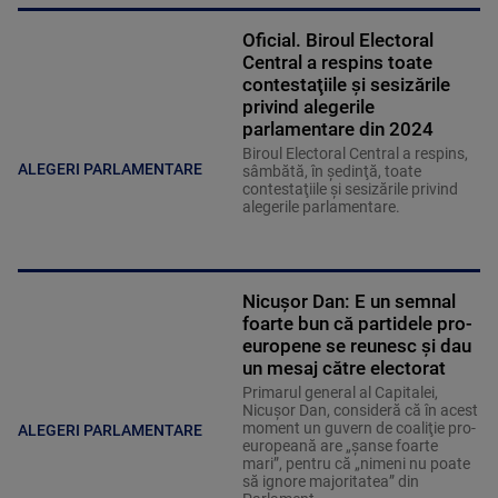
Oficial. Biroul Electoral
Central a respins toate
contestaţiile şi sesizările
privind alegerile
parlamentare din 2024
Biroul Electoral Central a respins,
ALEGERI PARLAMENTARE
sâmbătă, în şedinţă, toate
contestaţiile şi sesizările privind
alegerile parlamentare.
Nicuşor Dan: E un semnal
foarte bun că partidele pro-
europene se reunesc şi dau
un mesaj către electorat
Primarul general al Capitalei,
Nicuşor Dan, consideră că în acest
moment un guvern de coaliţie pro-
ALEGERI PARLAMENTARE
europeană are „şanse foarte
mari”, pentru că „nimeni nu poate
să ignore majoritatea” din
Parlament.