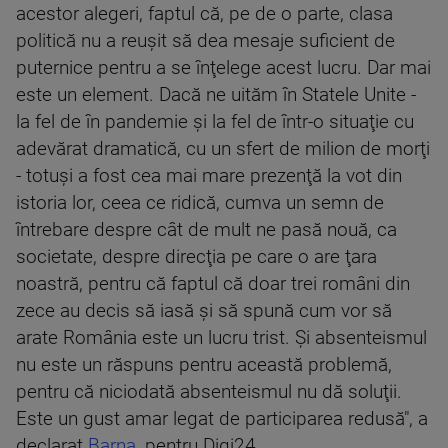
acestor alegeri, faptul că, pe de o parte, clasa
politică nu a reuşit să dea mesaje suficient de
puternice pentru a se înţelege acest lucru. Dar mai
este un element. Dacă ne uităm în Statele Unite -
la fel de în pandemie şi la fel de într-o situaţie cu
adevărat dramatică, cu un sfert de milion de morţi
- totuşi a fost cea mai mare prezenţă la vot din
istoria lor, ceea ce ridică, cumva un semn de
întrebare despre cât de mult ne pasă nouă, ca
societate, despre direcţia pe care o are ţara
noastră, pentru că faptul că doar trei români din
zece au decis să iasă şi să spună cum vor să
arate România este un lucru trist. Şi absenteismul
nu este un răspuns pentru această problemă,
pentru că niciodată absenteismul nu dă soluţii.
Este un gust amar legat de participarea redusă", a
declarat
Barna
, pentru Digi24.