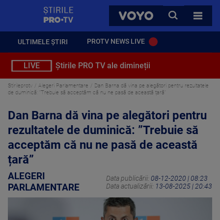
StirilePROTV
CAUTA
VOYO
TOATE 
PROTV NEWS LIVE
ULTIMELE ȘTIRI
LIVE
Știrile PRO TV ale dimineții
Stirileprotv
Alegeri Parlamentare
Dan Barna dă vina pe alegători pentru rezultatele
de duminică: ”Trebuie să acceptăm că nu ne pasă de această țară”
Dan Barna dă vina pe alegători pentru
rezultatele de duminică: ”Trebuie să
acceptăm că nu ne pasă de această
țară”
ALEGERI
Data publicării:
08-12-2020 | 08:23
PARLAMENTARE
Data actualizării:
13-08-2025 | 20:43