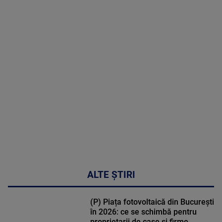
MAI
MULTE
DETALII
48:24
ALTE ȘTIRI
(P) Piața fotovoltaică din București
în 2026: ce se schimbă pentru
proprietarii de case și firme