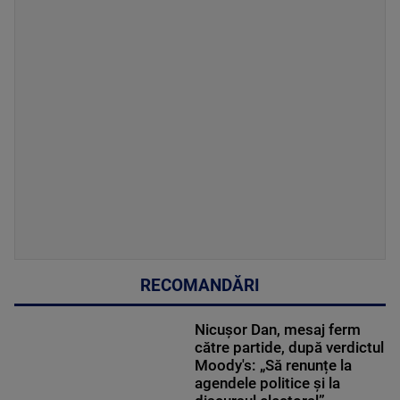
RECOMANDĂRI
Nicușor Dan, mesaj ferm
către partide, după verdictul
Moody's: „Să renunțe la
agendele politice şi la
discursul electoral”