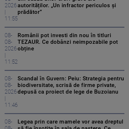
2026
autorităților. „Un infractor periculos și
|
prădător”
11:55
08-
Românii pot investi din nou în titluri
08-
TEZAUR. Ce dobânzi neimpozabile pot
2026
obține
|
11:52
08-
Scandal în Guvern: Peiu: Strategia pentru
08-
biodiversitate, scrisă de firme private,
2026
depusă ca proiect de lege de Buzoianu
|
11:46
08-
Legea prin care mamele vor avea dreptul
08-
să fie însoțite în sala de naștere. Ce