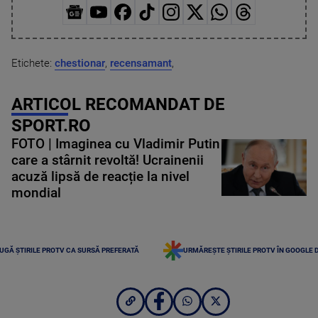
Etichete:
chestionar
,
recensamant
,
ARTICOL RECOMANDAT DE
SPORT.RO
FOTO | Imaginea cu Vladimir Putin
care a stârnit revoltă! Ucrainenii
acuză lipsă de reacție la nivel
mondial
UGĂ ȘTIRILE PROTV CA SURSĂ PREFERATĂ
URMĂREȘTE ȘTIRILE PROTV ÎN GOOGLE 