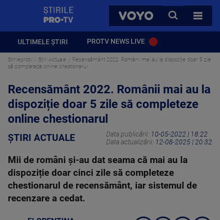
StirilePROTV
CAUTA
VOYO
TOATE 
PROTV NEWS LIVE
ULTIMELE ȘTIRI
Stirileprotv
Știri Actuale
Recensământ 2022. Românii mai au la dispoziție doar 5 zile
să completeze online chestionarul
Recensământ 2022. Românii mai au la
dispoziție doar 5 zile să completeze
online chestionarul
Data publicării:
10-05-2022 | 18:22
ȘTIRI ACTUALE
Data actualizării:
12-08-2025 | 20:32
Mii de români și-au dat seama că mai au la
dispoziție doar cinci zile să completeze
chestionarul de recensământ, iar sistemul de
recenzare a cedat.