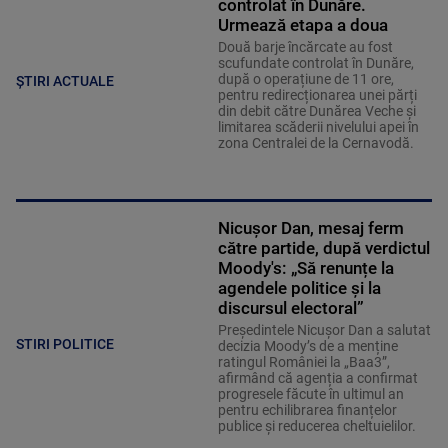
controlat în Dunăre.
Urmează etapa a doua
Două barje încărcate au fost
scufundate controlat în Dunăre,
după o operațiune de 11 ore,
ȘTIRI ACTUALE
pentru redirecționarea unei părți
din debit către Dunărea Veche și
limitarea scăderii nivelului apei în
zona Centralei de la Cernavodă.
Nicușor Dan, mesaj ferm
către partide, după verdictul
Moody's: „Să renunțe la
agendele politice şi la
discursul electoral”
Președintele Nicușor Dan a salutat
STIRI POLITICE
decizia Moody’s de a menține
ratingul României la „Baa3”,
afirmând că agenția a confirmat
progresele făcute în ultimul an
pentru echilibrarea finanțelor
publice și reducerea cheltuielilor.