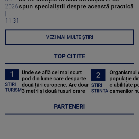
2026
spun specialiștii despre această practică
|
11:31
VEZI MAI MULTE ȘTIRI
TOP CITITE
Unde se află cel mai scurt
Organismul 
1
2
pod din lume care desparte
populație di
STIRI
două țări europene. Are doar
o abilitate p
STIRI
TURISM
3 metri și două fusuri orare
oamenilor nu
STIINTA
PARTENERI