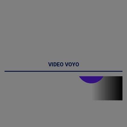
VIDEO VOYO
Stirile PRO TV
Stirile PRO