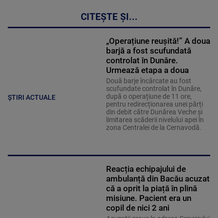
CITEȘTE ȘI...
„Operațiune reușită!” A doua
barjă a fost scufundată
controlat în Dunăre.
Urmează etapa a doua
Două barje încărcate au fost
scufundate controlat în Dunăre,
după o operațiune de 11 ore,
ȘTIRI ACTUALE
pentru redirecționarea unei părți
din debit către Dunărea Veche și
limitarea scăderii nivelului apei în
zona Centralei de la Cernavodă.
Reacția echipajului de
ambulanță din Bacău acuzat
că a oprit la piață în plină
misiune. Pacient era un
copil de nici 2 ani