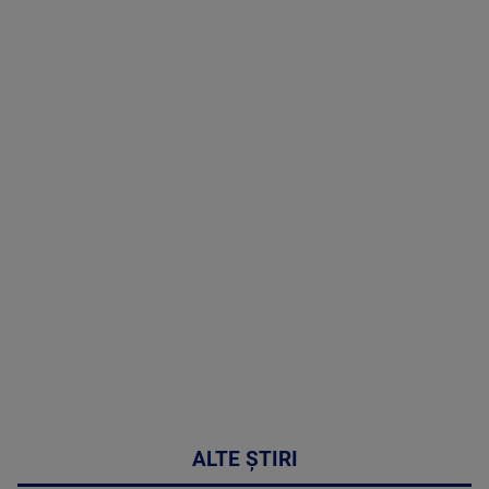
TV # 19.00 -
07 August
2026
MAI
MULTE
DETALII
48:24
ALTE ȘTIRI