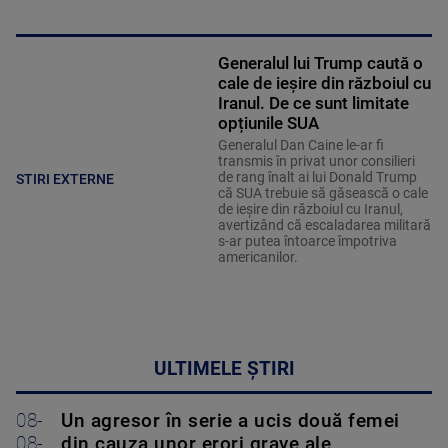
Generalul lui Trump caută o
cale de ieșire din războiul cu
Iranul. De ce sunt limitate
opțiunile SUA
Generalul Dan Caine le-ar fi
transmis în privat unor consilieri
de rang înalt ai lui Donald Trump
STIRI EXTERNE
că SUA trebuie să găsească o cale
de ieșire din războiul cu Iranul,
avertizând că escaladarea militară
s-ar putea întoarce împotriva
americanilor.
ULTIMELE ȘTIRI
08-
Un agresor în serie a ucis două femei
08-
din cauza unor erori grave ale