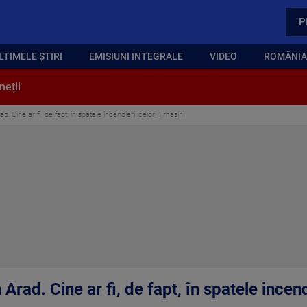
P
LTIMELE ȘTIRI
EMISIUNI INTEGRALE
VIDEO
ROMÂNIA,
neții
d. Cine ar fi, de fapt, în spatele incendierii celor 4 mașini
 Arad. Cine ar fi, de fapt, în spatele incen