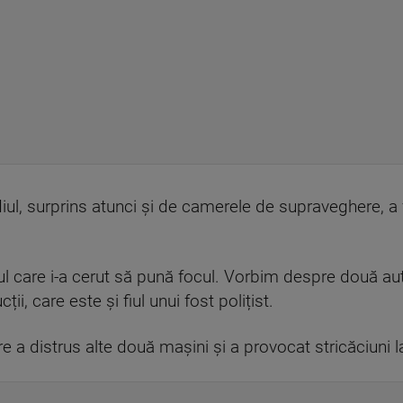
iul, surprins atunci și de camerele de supraveghere, a 
atul care i-a cerut să pună focul. Vorbim despre două a
ii, care este și fiul unui fost polițist.
re a distrus alte două mașini și a provocat stricăciuni l