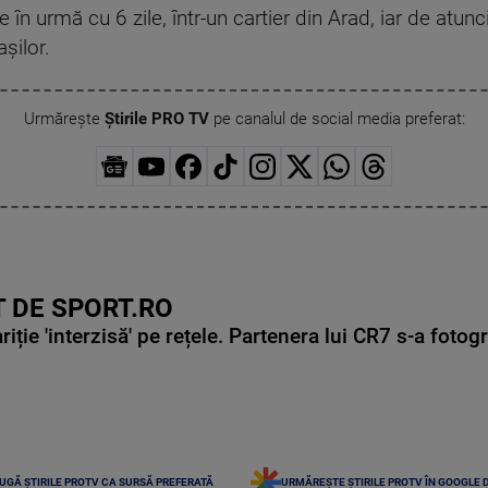
 în urmă cu 6 zile, într-un cartier din Arad, iar de atun
așilor.
Urmărește
Știrile PRO TV
pe canalul de social media preferat:
 DE SPORT.RO
ie 'interzisă' pe rețele. Partenera lui CR7 s-a fotog
UGĂ ȘTIRILE PROTV CA SURSĂ PREFERATĂ
URMĂREȘTE ȘTIRILE PROTV ÎN GOOGLE 