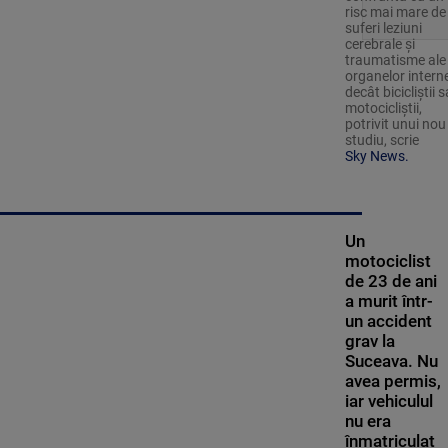
risc mai mare de
suferi leziuni
cerebrale și
traumatisme ale
organelor intern
decât bicicliștii 
motocicliștii,
potrivit unui nou
studiu, scrie
Sky News.
Un
motociclist
de 23 de ani
a murit într-
un accident
grav la
Suceava. Nu
avea permis,
iar vehiculul
nu era
înmatriculat