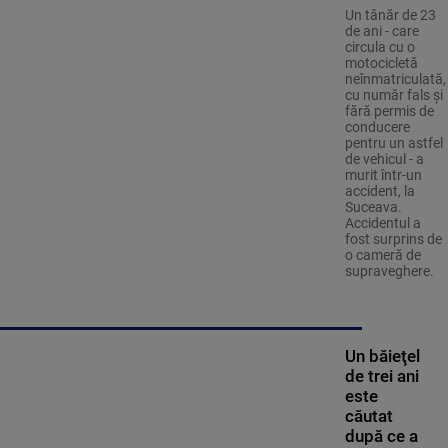
Un tânăr de 23
de ani - care
circula cu o
motocicletă
neînmatriculată,
cu număr fals și
fără permis de
conducere
pentru un astfel
de vehicul - a
murit într-un
accident, la
Suceava.
Accidentul a
fost surprins de
o cameră de
supraveghere.
Un băieţel
de trei ani
este
căutat
după ce a