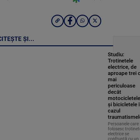
CITEȘTE ȘI...
Studiu:
Trotinetele
electrice, de
aproape trei o
mai
periculoase
decât
motocicletel
și bicicletele 
cazul
traumatismel
Persoanele care
folosesc trotinet
electrice se
confruntă cu un