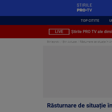
StirilePROTV
TOP CITITE
U
LIVE
Știrile PRO TV ale dimi
Stirileprotv
Știri Actuale
Răsturnare de situație în Ara
Răsturnare de situație în