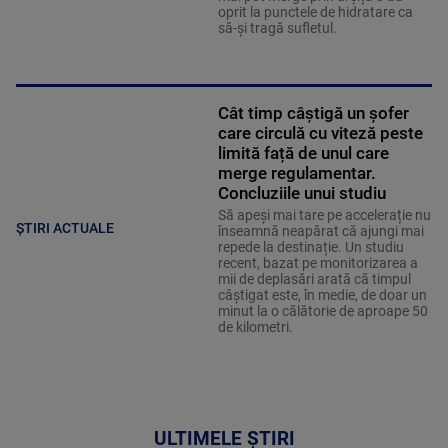
oprit la punctele de hidratare ca
să-și tragă sufletul.
Cât timp câștigă un șofer
care circulă cu viteză peste
limită față de unul care
merge regulamentar.
Concluziile unui studiu
Să apeși mai tare pe accelerație nu
ȘTIRI ACTUALE
înseamnă neapărat că ajungi mai
repede la destinație. Un studiu
recent, bazat pe monitorizarea a
mii de deplasări arată că timpul
câștigat este, în medie, de doar un
minut la o călătorie de aproape 50
de kilometri.
ULTIMELE ȘTIRI