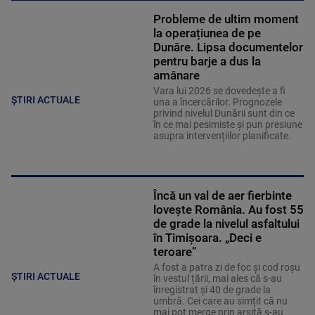
Probleme de ultim moment
la operațiunea de pe
Dunăre. Lipsa documentelor
pentru barje a dus la
amânare
Vara lui 2026 se dovedește a fi
ȘTIRI ACTUALE
una a încercărilor. Prognozele
privind nivelul Dunării sunt din ce
în ce mai pesimiste și pun presiune
asupra intervențiilor planificate.
Încă un val de aer fierbinte
lovește România. Au fost 55
de grade la nivelul asfaltului
în Timișoara. „Deci e
teroare”
A fost a patra zi de foc și cod roșu
ȘTIRI ACTUALE
în vestul țării, mai ales că s-au
înregistrat și 40 de grade la
umbră. Cei care au simțit că nu
mai pot merge prin arșiță s-au