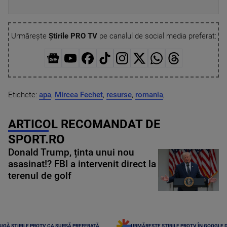
Urmărește
Știrile PRO TV
pe canalul de social media preferat:
Etichete:
apa
,
Mircea Fechet
,
resurse
,
romania
,
ARTICOL RECOMANDAT DE
SPORT.RO
Donald Trump, ținta unui nou
asasinat!? FBI a intervenit direct la
terenul de golf
UGĂ ȘTIRILE PROTV CA SURSĂ PREFERATĂ
URMĂREȘTE ȘTIRILE PROTV ÎN GOOGLE 