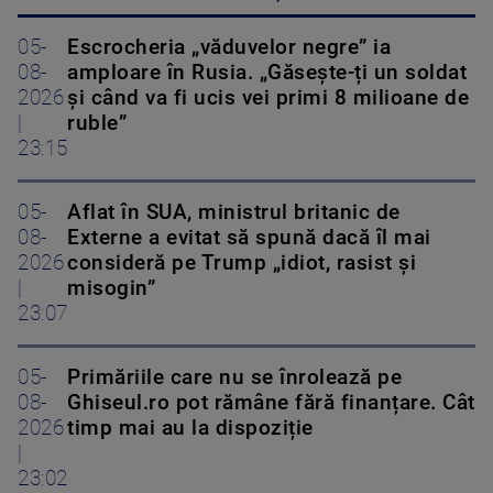
05-
Escrocheria „văduvelor negre” ia
08-
amploare în Rusia. „Găsește-ți un soldat
2026
și când va fi ucis vei primi 8 milioane de
|
ruble”
23:15
05-
Aflat în SUA, ministrul britanic de
08-
Externe a evitat să spună dacă îl mai
2026
consideră pe Trump „idiot, rasist și
|
misogin”
23:07
05-
Primăriile care nu se înrolează pe
08-
Ghiseul.ro pot rămâne fără finanțare. Cât
2026
timp mai au la dispoziție
|
23:02