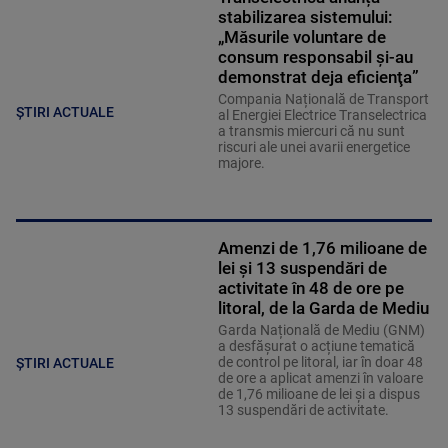
stabilizarea sistemului:
„Măsurile voluntare de
consum responsabil şi-au
demonstrat deja eficienţa”
Compania Națională de Transport
ȘTIRI ACTUALE
al Energiei Electrice Transelectrica
a transmis miercuri că nu sunt
riscuri ale unei avarii energetice
majore.
Amenzi de 1,76 milioane de
lei și 13 suspendări de
activitate în 48 de ore pe
litoral, de la Garda de Mediu
Garda Națională de Mediu (GNM)
a desfășurat o acțiune tematică
de control pe litoral, iar în doar 48
ȘTIRI ACTUALE
de ore a aplicat amenzi în valoare
de 1,76 milioane de lei și a dispus
13 suspendări de activitate.