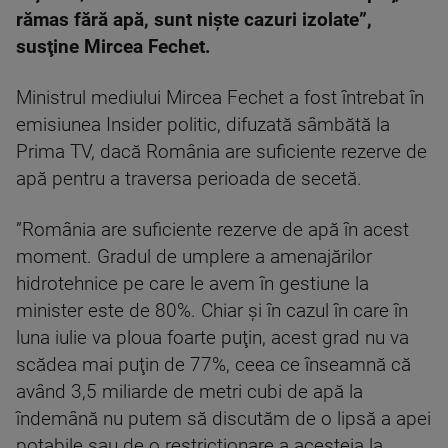
rămas fără apă, sunt nişte cazuri izolate”,
susţine Mircea Fechet.
Ministrul mediului Mircea Fechet a fost întrebat în
emisiunea Insider politic, difuzată sâmbătă la
Prima TV, dacă România are suficiente rezerve de
apă pentru a traversa perioada de secetă.
”România are suficiente rezerve de apă în acest
moment. Gradul de umplere a amenajărilor
hidrotehnice pe care le avem în gestiune la
minister este de 80%. Chiar şi în cazul în care în
luna iulie va ploua foarte puţin, acest grad nu va
scădea mai puţin de 77%, ceea ce înseamnă că
având 3,5 miliarde de metri cubi de apă la
îndemână nu putem să discutăm de o lipsă a apei
potabile sau de o restricţionare a acesteia la