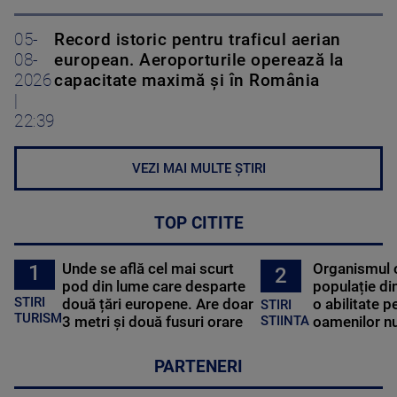
05-
Record istoric pentru traficul aerian
08-
european. Aeroporturile operează la
2026
capacitate maximă și în România
|
22:39
VEZI MAI MULTE ȘTIRI
TOP CITITE
Unde se află cel mai scurt
Organismul 
1
2
pod din lume care desparte
populație di
STIRI
două țări europene. Are doar
o abilitate p
STIRI
TURISM
3 metri și două fusuri orare
oamenilor nu
STIINTA
PARTENERI