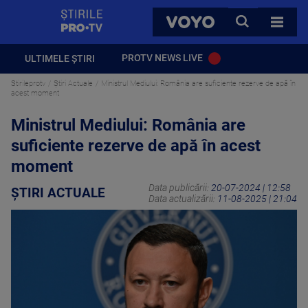
StirilePROTV
CAUTA
VOYO
TOATE 
PROTV NEWS LIVE
ULTIMELE ȘTIRI
Stirileprotv
Știri Actuale
Ministrul Mediului: România are suficiente rezerve de apă în
acest moment
Ministrul Mediului: România are
suficiente rezerve de apă în acest
moment
Data publicării:
20-07-2024 | 12:58
ȘTIRI ACTUALE
Data actualizării:
11-08-2025 | 21:04