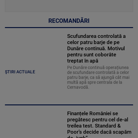
RECOMANDĂRI
Scufundarea controlată a
celor patru barje de pe
Dunăre continuă. Motivul
pentru sunt coborâte
treptat în apă
Pe Dunăre continuă operațiunea
ȘTIRI ACTUALE
de scufundare controlată a celor
patru barje, ca să ajungă cât mai
multă apă spre centrala de la
Cernavodă.
Finanțele României se
pregătesc pentru cel de-al
treilea test. Standard &
Poor’s decide dacă scapăm