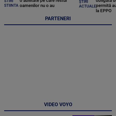
o abilitate pe care restul
obligată d
STIRI
ȘTIRI
oamenilor nu o au
permită au
STIINTA
ACTUALE
la EPPO
PARTENERI
VIDEO VOYO