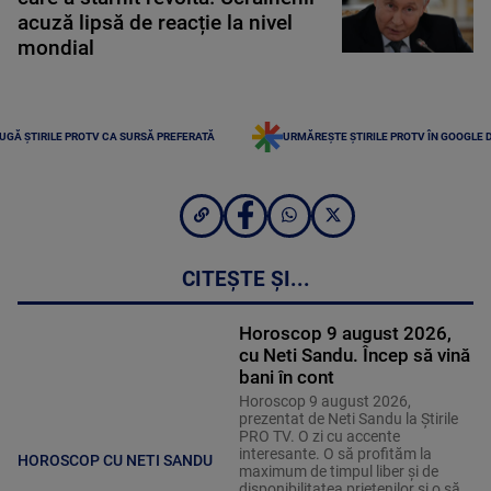
acuză lipsă de reacție la nivel
mondial
UGĂ ȘTIRILE PROTV CA SURSĂ PREFERATĂ
URMĂREȘTE ȘTIRILE PROTV ÎN GOOGLE 
CITEȘTE ȘI...
Horoscop 9 august 2026,
cu Neti Sandu. Încep să vină
bani în cont
Horoscop 9 august 2026,
prezentat de Neti Sandu la Știrile
PRO TV. O zi cu accente
interesante. O să profităm la
HOROSCOP CU NETI SANDU
maximum de timpul liber și de
disponibilitatea prietenilor și o să