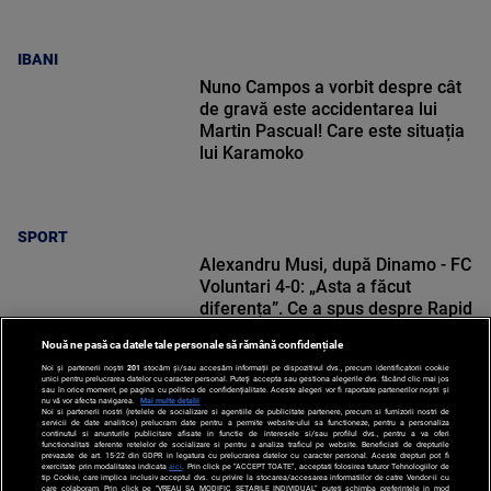
IBANI
Nuno Campos a vorbit despre cât
de gravă este accidentarea lui
Martin Pascual! Care este situația
lui Karamoko
SPORT
Alexandru Musi, după Dinamo - FC
Voluntari 4-0: „Asta a făcut
diferența”. Ce a spus despre Rapid
Nouă ne pasă ca datele tale personale să rămână confidențiale
Noi și partenerii noștri
201
stocăm și/sau accesăm informații pe dispozitivul dvs., precum identificatorii cookie
unici pentru prelucrarea datelor cu caracter personal. Puteți accepta sau gestiona alegerile dvs. făcând clic mai jos
sau în orice moment, pe pagina cu politica de confidențialitate. Aceste alegeri vor fi raportate partenerilor noștri și
nu vă vor afecta navigarea.
Mai multe detalii
SPORT
Noi si partenerii nostri (retelele de socializare si agentiile de publicitate partenere, precum si furnizorii nostri de
servicii de date analitice) prelucram date pentru a permite website-ului sa functioneze, pentru a personaliza
continutul si anunturile publicitare afisate in functie de interesele si/sau profilul dvs., pentru a va oferi
functionalitati aferente retelelor de socializare si pentru a analiza traficul pe website. Beneficiati de drepturile
prevazute de art. 15-22 din GDPR in legatura cu prelucrarea datelor cu caracter personal. Aceste drepturi pot fi
exercitate prin modalitatea indicata
aici
. Prin click pe “ACCEPT TOATE”, acceptati folosirea tuturor Tehnologiilor de
tip Cookie, care implica inclusiv acceptul dvs. cu privire la stocarea/accesarea informatiilor de catre Vendor-ii cu
care colaboram. Prin click pe “VREAU SA MODIFIC SETARILE INDIVIDUAL” puteti schimba preferintele in mod