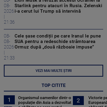
08-
Elon Musk a refuzat accesul Ucrainei la
08-
Starlink pentru atacuri în Rusia. Zelenski
2026
i-a cerut lui Trump să intervină
|
21:36
08-
Cele șase condiții pe care Iranul le pune
08-
SUA pentru a redeschide strâmtoarea
2026
Ormuz după „două războaie impuse”
|
21:33
VEZI MAI MULTE ȘTIRI
TOP CITITE
Organismul oamenilor dintr-o
Victorie p
1
2
populație din Asia a dezvoltat
Europeană