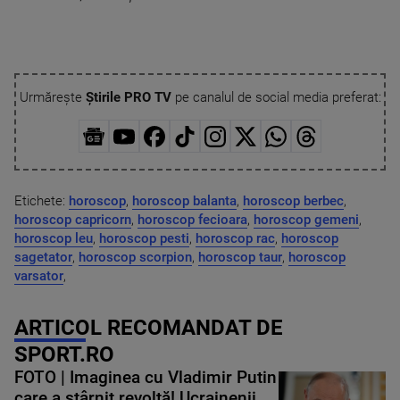
Urmărește
Știrile PRO TV
pe canalul de social media preferat:
Etichete:
horoscop
,
horoscop balanta
,
horoscop berbec
,
horoscop capricorn
,
horoscop fecioara
,
horoscop gemeni
,
horoscop leu
,
horoscop pesti
,
horoscop rac
,
horoscop
sagetator
,
horoscop scorpion
,
horoscop taur
,
horoscop
varsator
,
ARTICOL RECOMANDAT DE
SPORT.RO
FOTO | Imaginea cu Vladimir Putin
care a stârnit revoltă! Ucrainenii