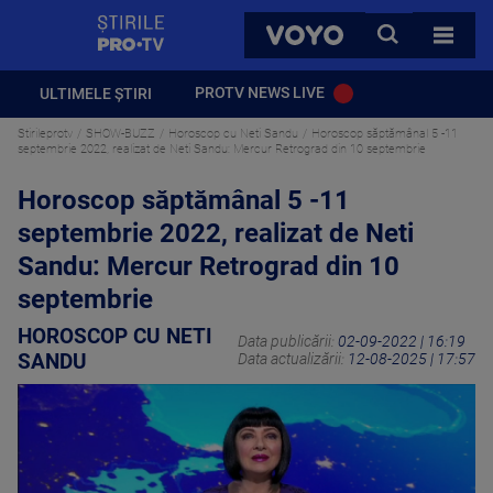
StirilePROTV
CAUTA
VOYO
TOATE 
PROTV NEWS LIVE
ULTIMELE ȘTIRI
Stirileprotv
SHOW-BUZZ
Horoscop cu Neti Sandu
Horoscop săptămânal 5 -11
septembrie 2022, realizat de Neti Sandu: Mercur Retrograd din 10 septembrie
Horoscop săptămânal 5 -11
septembrie 2022, realizat de Neti
Sandu: Mercur Retrograd din 10
septembrie
HOROSCOP CU NETI
Data publicării:
02-09-2022 | 16:19
SANDU
Data actualizării:
12-08-2025 | 17:57