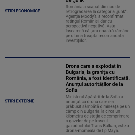
de „junk”
România a scapat din nou de
STIRI ECONOMICE
retrogradarea la categoria „junk”.
Agenția Moody's, a reconfirmat
ratingul României, dar cu
perspectivă negativă. Asta
înseamnă că țara noastră rămâne
pe ultima treaptă recomandată
investițiilor.
Drona care a explodat în
Bulgaria, la granița cu
România, a fost identificată.
Anunțul autorităților de la
Sofia
Ministerul Apărării de la Sofia a
STIRI EXTERNE
anunțat că drona care s-a
prăbușit sâmbătă dimineața pe un
câmp din Bulgaria, la circa un
kilometru de stația de comprimare
a gazelor de pe traseul
gazoductului Trans-Balkan, este o
dronă-momeală de tip Maya.