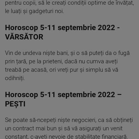
pentru copii, să le creați condiții optime de învățat,
le luați și gadgeturi noi.
Horoscop 5-11 septembrie 2022 -
VĂRSĂTOR
Vin de undeva niște bani, și o să puteți da o fugă
prin țară, pe la prieteni, dacă nu cumva aveți
treabă pe acasă, ori vreți pur și simplu să vă
odihniți.
Horoscop 5-11 septembrie 2022 –
PEȘTI
Se poate să-ncepeți niște negocieri, ca să obțineți
un contract mai bun și să vă asigurați un venit
constant, c-aveți nevoie de stabilitate financiară.