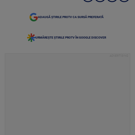
ADAUGĂ ȘTIRILE PROTV CA SURSĂ PREFERATĂ
URMĂREȘTE ȘTIRILE PROTV ÎN GOOGLE DISCOVER