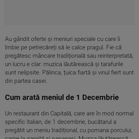
Au gândit oferte și meniuri speciale cu care îi
îmbie pe petrecăreți să le calce pragul. Fie că
pregătesc mâncare tradițională sau reinterpretată,
un lucru e clar: muzica lăutărească și tarafurile
sunt nelipsite. Pălinca, țuica fiartă și vinul fiert sunt
din partea casei.
Cum arată meniul de 1 Decembrie
Un restaurant din Capitală, care are în mod normal
specific italian, de 1 decembrie, bucătarul a
pregătit un meniu tradițional, cu pomana porcului,
carne la garniță și papanași. Muzica lăutărească