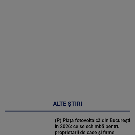
2026
MAI
MULTE
DETALII
47:43
ALTE ȘTIRI
(P) Piața fotovoltaică din București
în 2026: ce se schimbă pentru
proprietarii de case și firme