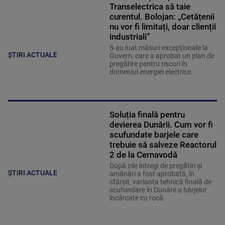
Transelectrica să taie
curentul. Bolojan: „Cetățenii
nu vor fi limitați, doar clienții
industriali”
S-au luat măsuri excepționale la
ȘTIRI ACTUALE
Guvern, care a aprobat un plan de
pregătire pentru riscuri în
domeniul energiei electrice.
Soluția finală pentru
devierea Dunării. Cum vor fi
scufundate barjele care
trebuie să salveze Reactorul
2 de la Cernavodă
După zile întregi de pregătiri și
ȘTIRI ACTUALE
amânări a fost aprobată, în
sfârșit, varianta tehnică finală de
scufundare în Dunăre a barjelor
încărcate cu rocă.