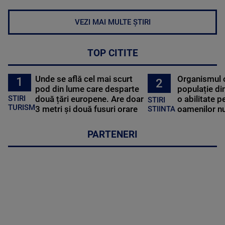
VEZI MAI MULTE ȘTIRI
TOP CITITE
Unde se află cel mai scurt
Organismul 
1
2
pod din lume care desparte
populație di
STIRI
două țări europene. Are doar
o abilitate p
STIRI
TURISM
3 metri și două fusuri orare
oamenilor nu
STIINTA
PARTENERI