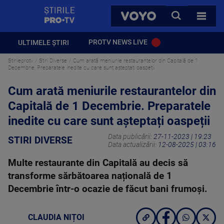
StirilePROTV
CAUTA
VOYO
TOATE 
PROTV NEWS LIVE
ULTIMELE ȘTIRI
Stirileprotv
Stiri Diverse
Cum arată meniurile restaurantelor din Capitală de 1
Decembrie. Preparatele inedite cu care sunt așteptați oaspeții
Cum arată meniurile restaurantelor din
Capitală de 1 Decembrie. Preparatele
inedite cu care sunt așteptați oaspeții
Data publicării:
27-11-2023 | 19:23
STIRI DIVERSE
Data actualizării:
12-08-2025 | 03:16
Multe restaurante din Capitală au decis să
transforme sărbătoarea națională de 1
Decembrie într-o ocazie de făcut bani frumoși.
CLAUDIA NIȚOI