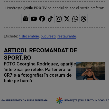
Urmărește
Știrile PRO TV
pe canalul de social media preferat:
Etichete:
1 decembrie
,
bucuresti
,
restaurante
,
ARTICOL RECOMANDAT DE
SPORT.RO
FOTO Georgina Rodriguez, apariție
'interzisă' pe rețele. Partenera lui
CR7 s-a fotografiat în costum de
baie pe barcă
UGĂ ȘTIRILE PROTV CA SURSĂ PREFERATĂ
URMĂREȘTE ȘTIRILE PROTV ÎN GOOGLE 