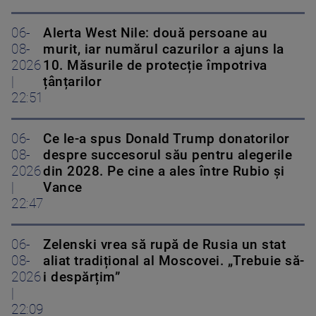
06-
Alerta West Nile: două persoane au
08-
murit, iar numărul cazurilor a ajuns la
2026
10. Măsurile de protecție împotriva
|
țânțarilor
22:51
06-
Ce le-a spus Donald Trump donatorilor
08-
despre succesorul său pentru alegerile
2026
din 2028. Pe cine a ales între Rubio și
|
Vance
22:47
06-
Zelenski vrea să rupă de Rusia un stat
08-
aliat tradițional al Moscovei. „Trebuie să-
2026
i despărțim”
|
22:09