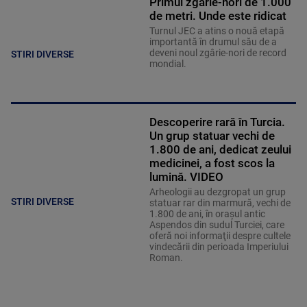
Primul zgârie-nori de 1.000
de metri. Unde este ridicat
Turnul JEC a atins o nouă etapă
importantă în drumul său de a
deveni noul zgârie-nori de record
STIRI DIVERSE
mondial.
Descoperire rară în Turcia.
Un grup statuar vechi de
1.800 de ani, dedicat zeului
medicinei, a fost scos la
lumină. VIDEO
Arheologii au dezgropat un grup
STIRI DIVERSE
statuar rar din marmură, vechi de
1.800 de ani, în oraşul antic
Aspendos din sudul Turciei, care
oferă noi informaţii despre cultele
vindecării din perioada Imperiului
Roman.