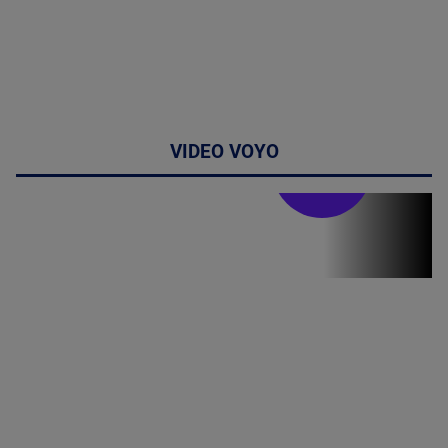
VIDEO VOYO
Stirile PRO TV
Stirile PRO
TV # 19.00 -
06 August