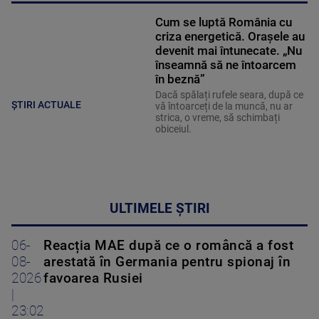
Cum se luptă România cu
criza energetică. Orașele au
devenit mai întunecate. „Nu
înseamnă să ne întoarcem
în beznă”
Dacă spălați rufele seara, după ce
ȘTIRI ACTUALE
vă întoarceți de la muncă, nu ar
strica, o vreme, să schimbați
obiceiul.
ULTIMELE ȘTIRI
06-
Reacția MAE după ce o româncă a fost
08-
arestată în Germania pentru spionaj în
2026
favoarea Rusiei
|
23:02