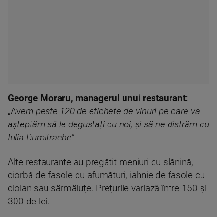
George Moraru, managerul unui restaurant:
„Av
em peste 120 de etichete de vinuri pe care va
așteptăm să le degustați cu noi, și să ne distrăm cu
Iulia Dumitrache
”.
Alte restaurante au pregătit meniuri cu slănină,
ciorbă de fasole cu afumături, iahnie de fasole cu
ciolan sau sărmăluțe. Prețurile variază între 150 și
300 de lei.