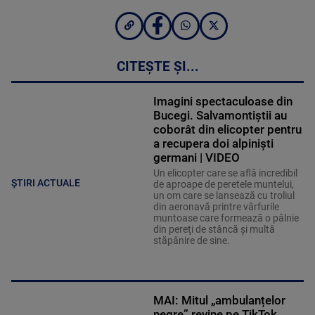
CITEȘTE ȘI...
Imagini spectaculoase din
Bucegi. Salvamontiștii au
coborât din elicopter pentru
a recupera doi alpiniști
germani | VIDEO
Un elicopter care se află incredibil
ȘTIRI ACTUALE
de aproape de peretele muntelui,
un om care se lansează cu troliul
din aeronavă printre vârfurile
muntoase care formează o pâlnie
din pereţi de stâncă şi multă
stăpânire de sine.
MAI: Mitul „ambulanțelor
negre” revine pe TikTok.