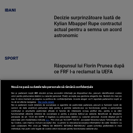
IBANI
Decizie surprinzătoare luată de
Kylian Mbappe! Rupe contractul
actual pentru a semna un acord
astronomic
SPORT
Răspunsul lui Florin Prunea după
ce FRF l-a reclamat la UEFA
Nouă ne pasă ca datele tale personale să rămână confidențiale
Noi și partenerii noștri
201
stocăm și/sau accesăm informații pe dispozitivul dvs., precum identificatorii cookie
unici pentru prelucrarea datelor cu caracter personal. Puteți accepta sau gestiona alegerile dvs. făcând clic mai jos
sau în orice moment, pe pagina cu politica de confidențialitate. Aceste alegeri vor fi raportate partenerilor noștri și
nu vă vor afecta navigarea.
Mai multe detalii
Noi si partenerii nostri (retelele de socializare si agentiile de publicitate partenere, precum si furnizorii nostri de
SPORT
servicii de date analitice) prelucram date pentru a permite website-ului sa functioneze, pentru a personaliza
continutul si anunturile publicitare afisate in functie de interesele si/sau profilul dvs., pentru a va oferi
functionalitati aferente retelelor de socializare si pentru a analiza traficul pe website. Beneficiati de drepturile
prevazute de art. 15-22 din GDPR in legatura cu prelucrarea datelor cu caracter personal. Aceste drepturi pot fi
exercitate prin modalitatea indicata
aici
. Prin click pe “ACCEPT TOATE”, acceptati folosirea tuturor Tehnologiilor de
tip Cookie, care implica inclusiv acceptul dvs. cu privire la stocarea/accesarea informatiilor de catre Vendor-ii cu
care colaboram. Prin click pe “VREAU SA MODIFIC SETARILE INDIVIDUAL” puteti schimba preferintele in mod
individual, mai putin cele legate de cookie strict necesare pentru functionarea website-ului.