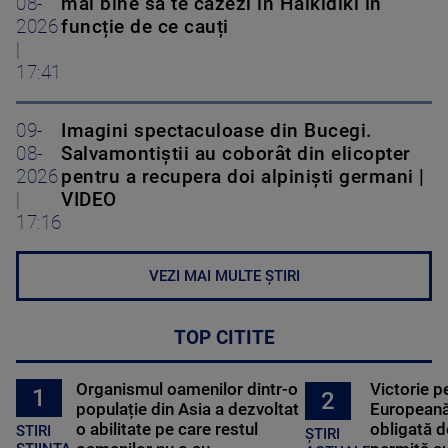
08-
mai bine să te cazezi în Halkidiki în
2026
funcție de ce cauți
|
17:41
09-
Imagini spectaculoase din Bucegi.
08-
Salvamontiștii au coborât din elicopter
2026
pentru a recupera doi alpiniști germani |
|
VIDEO
17:16
VEZI MAI MULTE ȘTIRI
TOP CITITE
Organismul oamenilor dintr-o
Victorie p
1
2
populație din Asia a dezvoltat
Europeană
o abilitate pe care restul
obligată d
STIRI
ȘTIRI