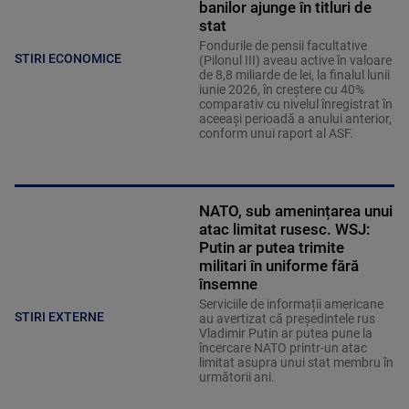
banilor ajunge în titluri de
stat
Fondurile de pensii facultative
STIRI ECONOMICE
(Pilonul III) aveau active în valoare
de 8,8 miliarde de lei, la finalul lunii
iunie 2026, în creştere cu 40%
comparativ cu nivelul înregistrat în
aceeaşi perioadă a anului anterior,
conform unui raport al ASF.
NATO, sub amenințarea unui
atac limitat rusesc. WSJ:
Putin ar putea trimite
militari în uniforme fără
însemne
Serviciile de informații americane
STIRI EXTERNE
au avertizat că președintele rus
Vladimir Putin ar putea pune la
încercare NATO printr-un atac
limitat asupra unui stat membru în
următorii ani.