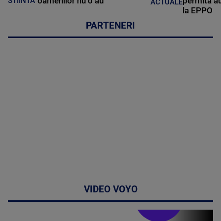
oamenilor nu o au
permită au
STIINTA
ACTUALE
la EPPO
PARTENERI
VIDEO VOYO