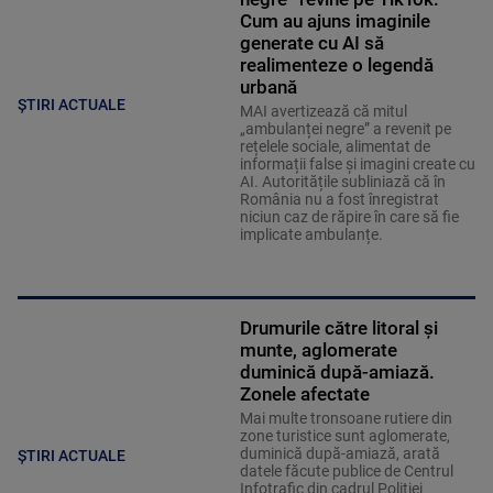
Cum au ajuns imaginile
generate cu AI să
realimenteze o legendă
urbană
ȘTIRI ACTUALE
MAI avertizează că mitul
„ambulanței negre” a revenit pe
rețelele sociale, alimentat de
informații false și imagini create cu
AI. Autoritățile subliniază că în
România nu a fost înregistrat
niciun caz de răpire în care să fie
implicate ambulanțe.
Drumurile către litoral și
munte, aglomerate
duminică după-amiază.
Zonele afectate
Mai multe tronsoane rutiere din
zone turistice sunt aglomerate,
duminică după-amiază, arată
ȘTIRI ACTUALE
datele făcute publice de Centrul
Infotrafic din cadrul Poliţiei