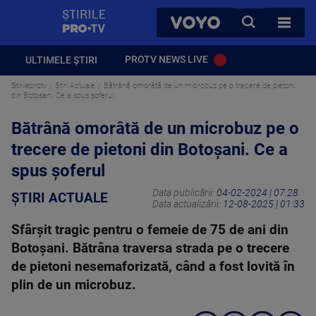
StirilePROTV
CAUTA
VOYO
TOATE 
PROTV NEWS LIVE
ULTIMELE ȘTIRI
Stirileprotv
Știri Actuale
Bătrână omorâtă de un microbuz pe o trecere de pietoni
din Botoșani. Ce a spus șoferul
Bătrână omorâtă de un microbuz pe o
trecere de pietoni din Botoșani. Ce a
spus șoferul
Data publicării:
04-02-2024 | 07:28
ȘTIRI ACTUALE
Data actualizării:
12-08-2025 | 01:33
Sfârșit tragic pentru o femeie de 75 de ani din
Botoșani. Bătrâna traversa strada pe o trecere
de pietoni nesemaforizată, când a fost lovită în
plin de un microbuz.