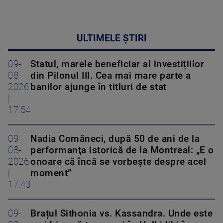
ULTIMELE ȘTIRI
09-
Statul, marele beneficiar al investițiilor
08-
din Pilonul III. Cea mai mare parte a
2026
banilor ajunge în titluri de stat
|
17:54
09-
Nadia Comăneci, după 50 de ani de la
08-
performanţa istorică de la Montreal: „E o
2026
onoare că încă se vorbește despre acel
|
moment”
17:43
09-
Brațul Sithonia vs. Kassandra. Unde este