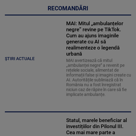
RECOMANDĂRI
MAI: Mitul „ambulanțelor
negre” revine pe TikTok.
Cum au ajuns imaginile
generate cu AI să
realimenteze o legendă
urbană
ȘTIRI ACTUALE
MAI avertizează că mitul
„ambulanței negre” a revenit pe
rețelele sociale, alimentat de
informații false și imagini create cu
AI. Autoritățile subliniază că în
România nu a fost înregistrat
niciun caz de răpire în care să fie
implicate ambulanțe.
Statul, marele beneficiar al
investițiilor din Pilonul III.
Cea mai mare parte a