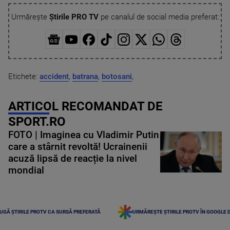
Urmărește
Știrile PRO TV
pe canalul de social media preferat:
Etichete:
accident
,
batrana
,
botosani
,
ARTICOL RECOMANDAT DE
SPORT.RO
FOTO | Imaginea cu Vladimir Putin
care a stârnit revoltă! Ucrainenii
acuză lipsă de reacție la nivel
mondial
UGĂ ȘTIRILE PROTV CA SURSĂ PREFERATĂ
URMĂREȘTE ȘTIRILE PROTV ÎN GOOGLE 