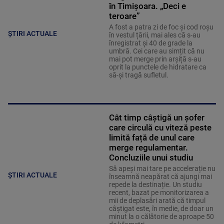
în Timișoara. „Deci e
teroare”
A fost a patra zi de foc și cod roșu
ȘTIRI ACTUALE
în vestul țării, mai ales că s-au
înregistrat și 40 de grade la
umbră. Cei care au simțit că nu
mai pot merge prin arșiță s-au
oprit la punctele de hidratare ca
să-și tragă sufletul.
Cât timp câștigă un șofer
care circulă cu viteză peste
limită față de unul care
merge regulamentar.
Concluziile unui studiu
Să apeși mai tare pe accelerație nu
ȘTIRI ACTUALE
înseamnă neapărat că ajungi mai
repede la destinație. Un studiu
recent, bazat pe monitorizarea a
mii de deplasări arată că timpul
câștigat este, în medie, de doar un
minut la o călătorie de aproape 50