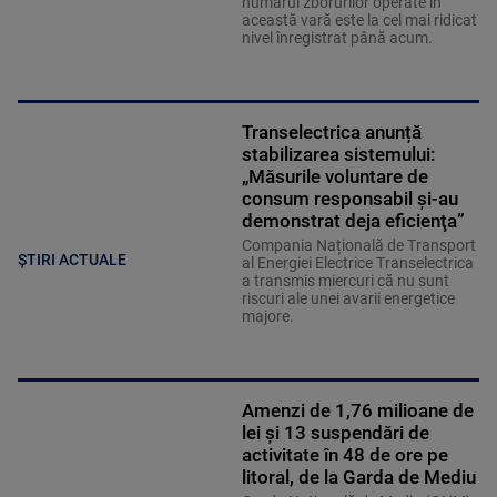
numărul zborurilor operate în
această vară este la cel mai ridicat
nivel înregistrat până acum.
Transelectrica anunță
stabilizarea sistemului:
„Măsurile voluntare de
consum responsabil şi-au
demonstrat deja eficienţa”
Compania Națională de Transport
ȘTIRI ACTUALE
al Energiei Electrice Transelectrica
a transmis miercuri că nu sunt
riscuri ale unei avarii energetice
majore.
Amenzi de 1,76 milioane de
lei și 13 suspendări de
activitate în 48 de ore pe
litoral, de la Garda de Mediu