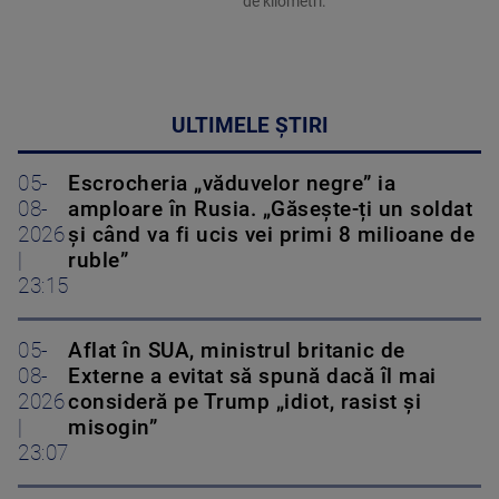
de kilometri.
ULTIMELE ȘTIRI
05-
Escrocheria „văduvelor negre” ia
08-
amploare în Rusia. „Găsește-ți un soldat
2026
și când va fi ucis vei primi 8 milioane de
|
ruble”
23:15
05-
Aflat în SUA, ministrul britanic de
08-
Externe a evitat să spună dacă îl mai
2026
consideră pe Trump „idiot, rasist și
|
misogin”
23:07