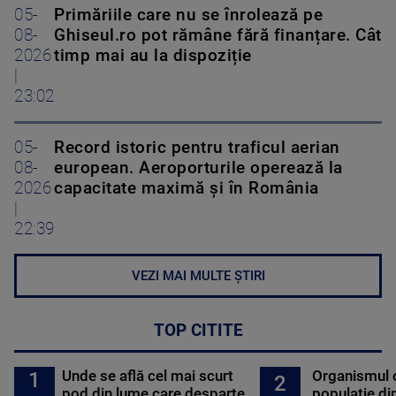
05-
Primăriile care nu se înrolează pe
08-
Ghiseul.ro pot rămâne fără finanțare. Cât
2026
timp mai au la dispoziție
|
23:02
05-
Record istoric pentru traficul aerian
08-
european. Aeroporturile operează la
2026
capacitate maximă și în România
|
22:39
VEZI MAI MULTE ȘTIRI
TOP CITITE
Unde se află cel mai scurt
Organismul 
1
2
pod din lume care desparte
populație di