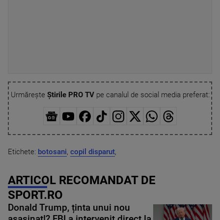
Urmărește
Știrile PRO TV
pe canalul de social media preferat:
Etichete:
botosani
,
copil disparut
,
ARTICOL RECOMANDAT DE
SPORT.RO
Donald Trump, ținta unui nou
asasinat!? FBI a intervenit direct la