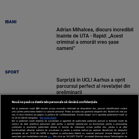
IBANI
Adrian Mihalcea, discurs incredibil
înainte de UTA - Rapid: „Acest
criminal a omorât vreo șase
oameni”
SPORT
Surpriză în UCL! Aarhus a oprit
parcursul perfect al revelației din
preliminarii
Nouă ne pasă ca datele tale personale să rămână confidențiale
Noi și partenerii noștri
201
stocăm și/sau accesăm informații pe dispozitivul dvs., precum identificatorii cookie
unici pentru prelucrarea datelor cu caracter personal. Puteți accepta sau gestiona alegerile dvs. făcând clic mai jos
sau în orice moment, pe pagina cu politica de confidențialitate. Aceste alegeri vor fi raportate partenerilor noștri și
nu vă vor afecta navigarea.
Mai multe detalii
Noi si partenerii nostri (retelele de socializare si agentiile de publicitate partenere, precum si furnizorii nostri de
SPORT
servicii de date analitice) prelucram date pentru a permite website-ului sa functioneze, pentru a personaliza
continutul si anunturile publicitare afisate in functie de interesele si/sau profilul dvs., pentru a va oferi
functionalitati aferente retelelor de socializare si pentru a analiza traficul pe website. Beneficiati de drepturile
prevazute de art. 15-22 din GDPR in legatura cu prelucrarea datelor cu caracter personal. Aceste drepturi pot fi
exercitate prin modalitatea indicata
aici
. Prin click pe “ACCEPT TOATE”, acceptati folosirea tuturor Tehnologiilor de