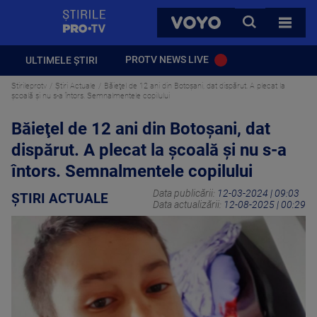
StirilePROTV
CAUTA
VOYO
TOATE 
PROTV NEWS LIVE
ULTIMELE ȘTIRI
Stirileprotv
Știri Actuale
Băieţel de 12 ani din Botoșani, dat dispărut. A plecat la
şcoală şi nu s-a întors. Semnalmentele copilului
Băieţel de 12 ani din Botoșani, dat
dispărut. A plecat la şcoală şi nu s-a
întors. Semnalmentele copilului
Data publicării:
12-03-2024 | 09:03
ȘTIRI ACTUALE
Data actualizării:
12-08-2025 | 00:29