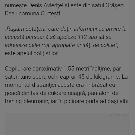
numeşte Denis Avieriţei şi este din satul Orăşeni
Deal- comuna Curteşti.
„
Rugăm cetăţenii care deţin informaţii cu privire la
această persoană să apeleze 112 sau să se
adreseze celei mai apropiate unităţi de poliţie”
,
este apelul poliţiştilor.
Copilul are aproximativ 1,55 metri înălţime, păr
şaten tuns scurt, ochi căprui, 45 de kilograme. La
momentul dispariţiei acesta era îmbrăcat cu
geacă din fâş de culoare neagră, pantaloni de
trening bleumarin, iar în picioare purta adidaşi albi.