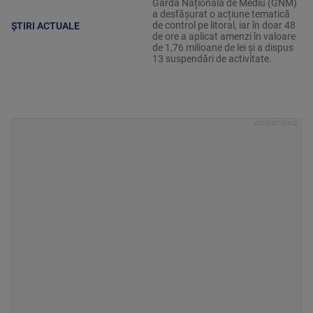
Garda Națională de Mediu (GNM)
a desfășurat o acțiune tematică
de control pe litoral, iar în doar 48
ȘTIRI ACTUALE
de ore a aplicat amenzi în valoare
de 1,76 milioane de lei și a dispus
13 suspendări de activitate.