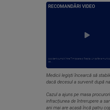
RECOMANDĂRI VIDEO
Accident cumplit între Timișoara și Reșița. Un șofer a murit 
ce ...
Medicii legiști încearcă să stab
dacă decesul a survenit după na
Cazul a ajuns pe masa procurori
infracțiunea de întrerupere a sar
ani mai are acasă încă patru cop