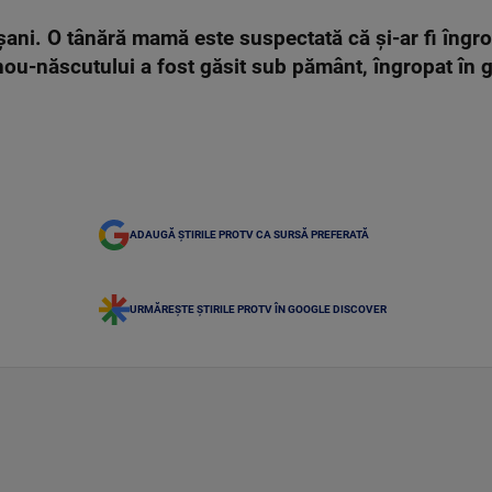
ani. O tânără mamă este suspectată că și-ar fi îngro
 nou-născutului a fost găsit sub pământ, îngropat în 
ADAUGĂ ȘTIRILE PROTV CA SURSĂ PREFERATĂ
URMĂREȘTE ȘTIRILE PROTV ÎN GOOGLE DISCOVER