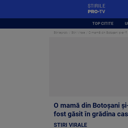
StirilePROTV
TOP CITITE
U
Stirileprotv
Stiri Virale
O mamă din Botoșani și-ar fi î
O mamă din Botoșani și-a
fost găsit în grădina cas
STIRI VIRALE