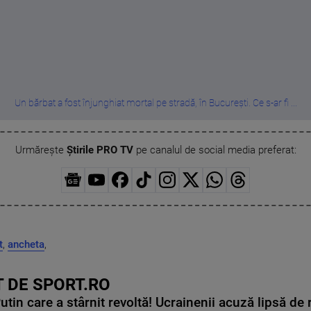
Un bărbat a fost înjunghiat mortal pe stradă, în București. Ce s-ar fi ...
Urmărește
Știrile PRO TV
pe canalul de social media preferat:
t
,
ancheta
,
 DE SPORT.RO
in care a stârnit revoltă! Ucrainenii acuză lipsă de r