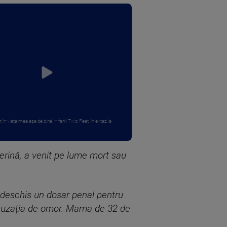
în viața mea așa de bine” – fanii Two Feet, în extaz la
terină, a venit pe lume mort sau
 deschis un dosar penal pentru
l acuzația de omor. Mama de 32 de