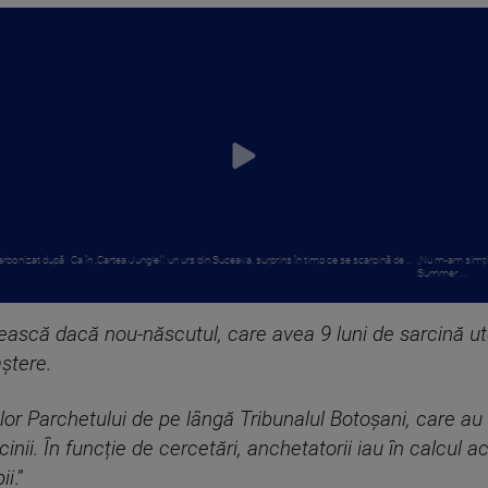
carbonizat după
Ca în „Cartea Junglei”: un urs din Suceava, surprins în timp ce se scarpină de ...
„Nu m-am simțit 
Summer ...
ilească dacă nou-născutul, care avea 9 luni de sarcină u
ștere.
lor Parchetului de pe lângă Tribunalul Botoșani, care au
cinii. În funcție de cercetări, anchetatorii iau în calcu
ii
.”