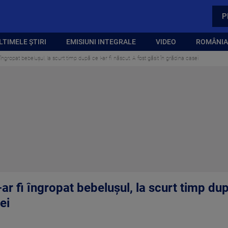
P
LTIMELE ȘTIRI
EMISIUNI INTEGRALE
VIDEO
ROMÂNIA,
ngropat bebelușul, la scurt timp după ce l-ar fi născut. A fost găsit în grădina casei
r fi îngropat bebelușul, la scurt timp după
ei