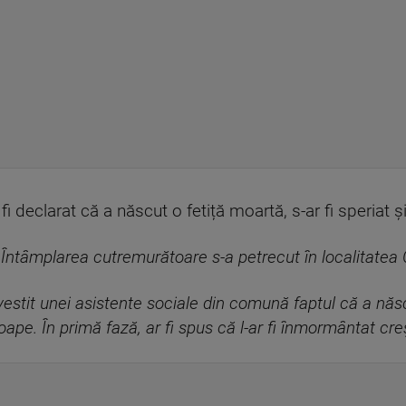
 fi declarat că a născut o fetiță moartă, s-ar fi speriat 
„
Întâmplarea cutremurătoare s-a petrecut în localitatea C
povestit unei asistente sociale din comună faptul că a nă
oape. În primă fază, ar fi spus că l-ar fi înmormântat creșt