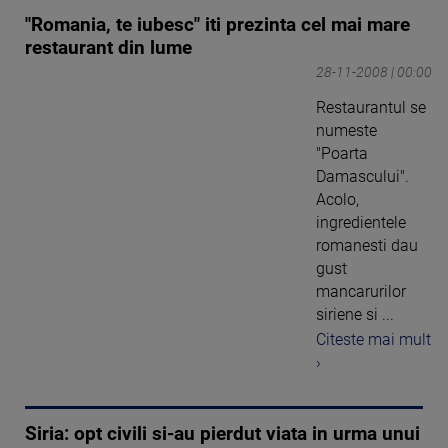
"Romania, te iubesc" iti prezinta cel mai mare
restaurant din lume
28-11-2008 | 00:00
Restaurantul se
numeste
"Poarta
Damascului".
Acolo,
ingredientele
romanesti dau
gust
mancarurilor
siriene si ...
Citeste mai mult
›
Siria: opt civili si-au pierdut viata in urma unui