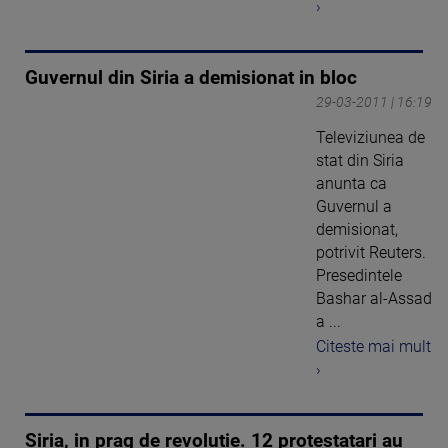
›
Guvernul din Siria a demisionat in bloc
29-03-2011 | 16:19
Televiziunea de
stat din Siria
anunta ca
Guvernul a
demisionat,
potrivit Reuters.
Presedintele
Bashar al-Assad
a ...
Citeste mai mult
›
Siria, in prag de revolutie. 12 protestatari au