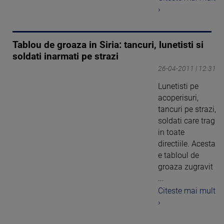
›
Tablou de groaza in Siria: tancuri, lunetisti si
soldati inarmati pe strazi
26-04-2011 | 12:31
Lunetisti pe
acoperisuri,
tancuri pe strazi,
soldati care trag
in toate
directiile. Acesta
e tabloul de
groaza zugravit
...
Citeste mai mult
›