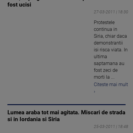
fost ucisi
27-03-2011 | 18:30
Protestele
continua in
Siria, chiar daca
demonstrantii
isi risca viata. In
ultima
saptamana au
fost zeci de
morti la ...
Citeste mai mult
›
Lumea araba tot mai agitata. Miscari de strada
si in Iordania si Siria
25-03-2011 | 18:48