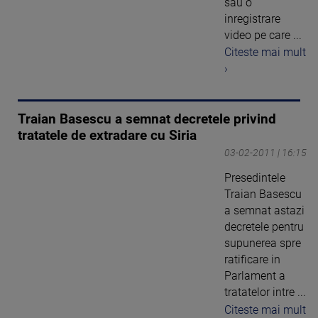
sau o
inregistrare
video pe care ...
Citeste mai mult
›
Traian Basescu a semnat decretele privind
tratatele de extradare cu Siria
03-02-2011 | 16:15
Presedintele
Traian Basescu
a semnat astazi
decretele pentru
supunerea spre
ratificare in
Parlament a
tratatelor intre ...
Citeste mai mult