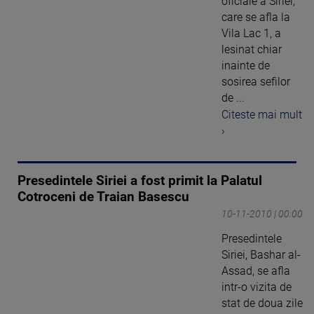
oficiale a Siriei,
care se afla la
Vila Lac 1, a
lesinat chiar
inainte de
sosirea sefilor
de ...
Citeste mai mult
›
Presedintele Siriei a fost primit la Palatul
Cotroceni de Traian Basescu
10-11-2010 | 00:00
Presedintele
Siriei, Bashar al-
Assad, se afla
intr-o vizita de
stat de doua zile