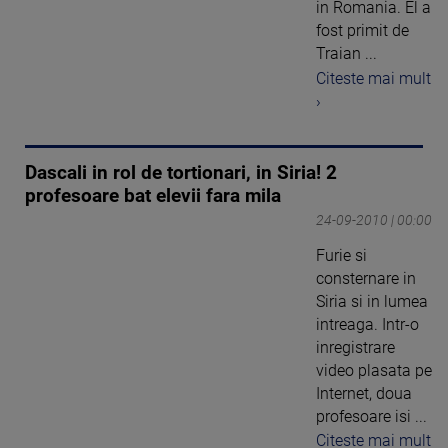
in Romania. El a
fost primit de
Traian ...
Citeste mai mult
›
Dascali in rol de tortionari, in Siria! 2
profesoare bat elevii fara mila
24-09-2010 | 00:00
Furie si
consternare in
Siria si in lumea
intreaga. Intr-o
inregistrare
video plasata pe
Internet, doua
profesoare isi ...
Citeste mai mult