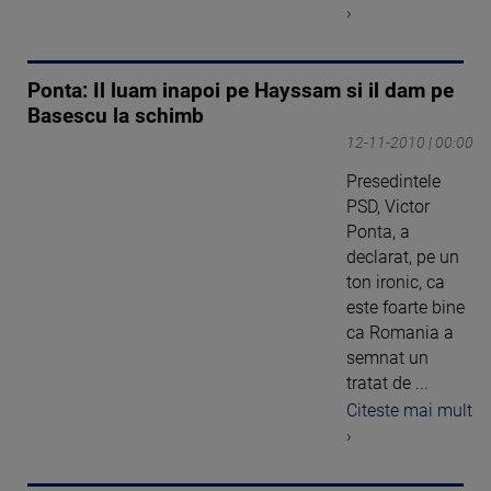
›
Ponta: Il luam inapoi pe Hayssam si il dam pe
Basescu la schimb
12-11-2010 | 00:00
Presedintele
PSD, Victor
Ponta, a
declarat, pe un
ton ironic, ca
este foarte bine
ca Romania a
semnat un
tratat de ...
Citeste mai mult
›