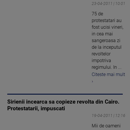
23-04-2011 | 10:01
75 de
protestatari au
fost ucisi vineri,
in cea mai
sangeroasa zi
de la inceputul
revoltelor
impotriva
regimului. In ...
Citeste mai mult
›
Sirienii incearca sa copieze revolta din Cairo.
Protestatarii, impuscati
19-04-2011 | 12:16
Mii de oameni