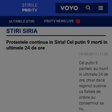
StirilePROTV
CAUTA
VOYO
TOATE 
PROTV NEWS LIVE
ULTIMELE ȘTIRI
STIRI SIRIA
Protestele continua in Siria! Cel putin 9 morti in
ultimele 24 de ore
15-05-2011 | 11:05
Cel putin 9
oameni au murit
in ultimele 24 de
ore, chiar daca
regimul sustine
ca fortele de
ordine au
consemnul sa
nu ...