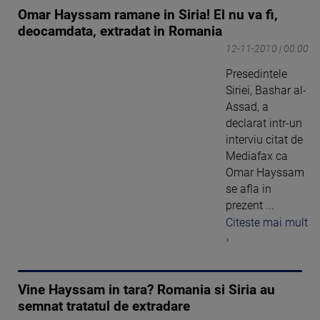
Omar Hayssam ramane in Siria! El nu va fi,
deocamdata, extradat in Romania
12-11-2010 | 00:00
Presedintele
Siriei, Bashar al-
Assad, a
declarat intr-un
interviu citat de
Mediafax ca
Omar Hayssam
se afla in
prezent ...
Citeste mai mult
›
Vine Hayssam in tara? Romania si Siria au
semnat tratatul de extradare