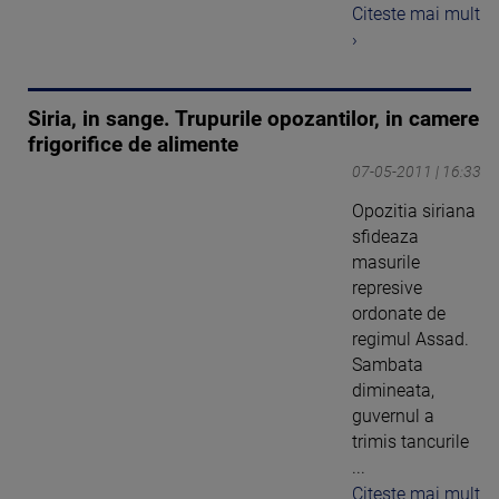
Citeste mai mult
›
Siria, in sange. Trupurile opozantilor, in camere
frigorifice de alimente
07-05-2011 | 16:33
Opozitia siriana
sfideaza
masurile
represive
ordonate de
regimul Assad.
Sambata
dimineata,
guvernul a
trimis tancurile
...
Citeste mai mult