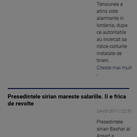
Tensiunea a
atins cote
alarmante in
Iordania, dupa
ce autoritatile
au incercat sa
ridice corturile
instalate de
tinerii ...
Citeste mai mult
›
Presedintele sirian mareste salariile. Ii e frica
de revolte
24-03-2011 | 22:31
Presedintele
sirian Bashar al
Assad a