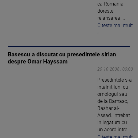
ca Romania
doreste
relansarea ...
Citeste mai mult
›
Basescu a discutat cu presedintele sirian
despre Omar Hayssam
20-10-2008 | 00:00
Presedintele s-a
intalnit luni cu
omologul sau
de la Damasc,
Bashar al-
Assad. Intrebat
in legatura cu
un acord intre ...
Citeste mai mult