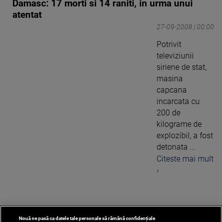
Damasc: 17 morti si 14 raniti, in urma unui
atentat
27-09-2008 | 00:00
Potrivit
televiziunii
siriene de stat,
masina
capcana
incarcata cu
200 de
kilograme de
explozibil, a fost
detonata ...
Citeste mai mult
›
Nouă ne pasă ca datele tale personale să rămână confidențiale