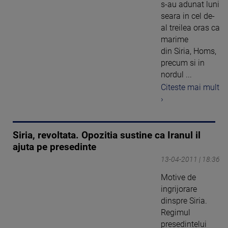
s-au adunat luni
seara in cel de-
al treilea oras ca
marime
din Siria, Homs,
precum si in
nordul ...
Citeste mai mult
›
Siria, revoltata. Opozitia sustine ca Iranul il
ajuta pe presedinte
13-04-2011 | 18:36
Motive de
ingrijorare
dinspre Siria.
Regimul
presedintelui