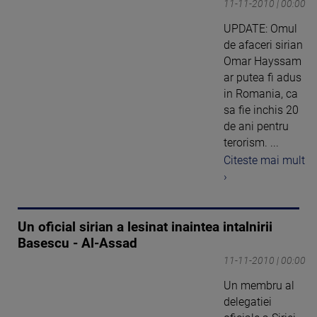
11-11-2010 | 00:00
UPDATE: Omul
de afaceri sirian
Omar Hayssam
ar putea fi adus
in Romania, ca
sa fie inchis 20
de ani pentru
terorism. ...
Citeste mai mult
›
Un oficial sirian a lesinat inaintea intalnirii
Basescu - Al-Assad
11-11-2010 | 00:00
Un membru al
delegatiei