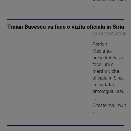
›
Traian Basescu va face o vizita oficiala in Siria
19-10-2008 | 00:00
Potrivit
Mediafax,
presedintele va
face luni si
marti o vizita
oficiala in Siria,
la invitatia
omologului sau,
...
Citeste mai mult
›