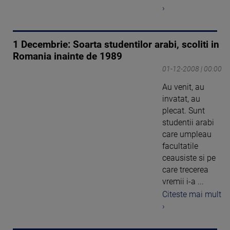
›
1 Decembrie: Soarta studentilor arabi, scoliti in
Romania inainte de 1989
01-12-2008 | 00:00
Au venit, au
invatat, au
plecat. Sunt
studentii arabi
care umpleau
facultatile
ceausiste si pe
care trecerea
vremii i-a ...
Citeste mai mult
›