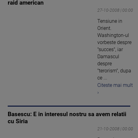
raid american
27-10-2008 | 00:00
Tensiune in
Orient.
Washington-ul
vorbeste despre
"succes", iar
Damascul
despre
"terorism", dupa
ce ...
Citeste mai mult
›
Basescu: E in interesul nostru sa avem relatii
cu Siria
21-10-2008 | 00:00