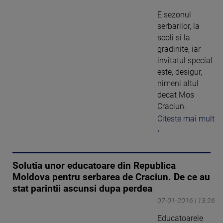
E sezonul
serbarilor, la
scoli si la
gradinite, iar
invitatul special
este, desigur,
nimeni altul
decat Mos
Craciun.
Citeste mai mult
›
Solutia unor educatoare din Republica
Moldova pentru serbarea de Craciun. De ce au
stat parintii ascunsi dupa perdea
07-01-2016 | 13:26
Educatoarele