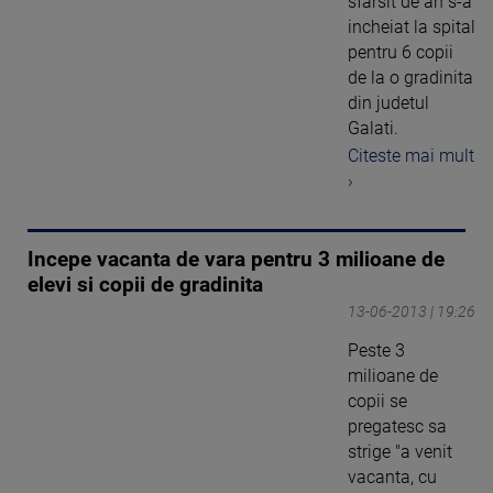
sfarsit de an s-a
incheiat la spital
pentru 6 copii
de la o gradinita
din judetul
Galati.
Citeste mai mult
›
Incepe vacanta de vara pentru 3 milioane de
elevi si copii de gradinita
13-06-2013 | 19:26
Peste 3
milioane de
copii se
pregatesc sa
strige "a venit
vacanta, cu