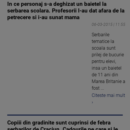
In ce personaj s-a deghizat un baietel la
serbarea scolara. Profesorii l-au dat afara de la
petrecere si i-au sunat mama
06-03-2015 | 11:55
Serbarile
tematice la
scoala sunt
prilej de bucurie
pentru elevi,
insa un baietel
de 11 ani din
Marea Britanie a
fost ...
Citeste mai mult
›
Copiii din gradinite sunt cuprinsi de febra
serbarilor de Craciun. Cadourile pe care si le