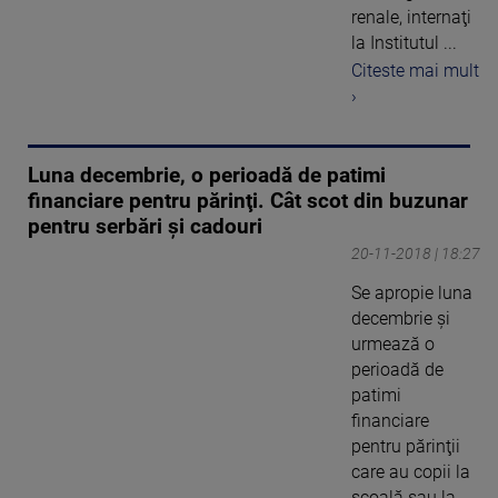
renale, internaţi
la Institutul ...
Citeste mai mult
›
Luna decembrie, o perioadă de patimi
financiare pentru părinţi. Cât scot din buzunar
pentru serbări şi cadouri
20-11-2018 | 18:27
Se apropie luna
decembrie şi
urmează o
perioadă de
patimi
financiare
pentru părinţii
care au copii la
şcoală sau la ...