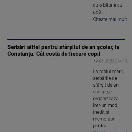
cu o bătaie cu
apă ...
Citeste mai mult
›
Serbări altfel pentru sfârșitul de an școlar, la
Constanța. Cât costă de fiecare copil
19-06-2025 | 14:15
La malul mării,
serbările de
sfârșit de an
școlar se
organizează
într-un mod
inedit și
memorabil
pentru ...