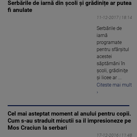
Serbările de iarnă din școli și grădinițe ar putea
fi anulate
11-12-2017 | 18:14
Serbările de
iarnă
programate
pentru sfârşitul
acestei
săptămâni în
şcoli, grădiniţe
şi licee ar ...
Citeste mai mult
›
Cel mai asteptat moment al anului pentru copii.
Cum s-au straduit micutii sa il impresioneze pe
Mos Craciun la serbari
17-12-2016 | 11:48