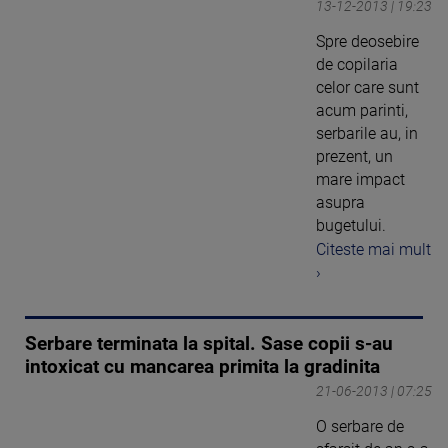
13-12-2013 | 19:23
Spre deosebire
de copilaria
celor care sunt
acum parinti,
serbarile au, in
prezent, un
mare impact
asupra
bugetului.
Citeste mai mult
›
Serbare terminata la spital. Sase copii s-au
intoxicat cu mancarea primita la gradinita
21-06-2013 | 07:25
O serbare de