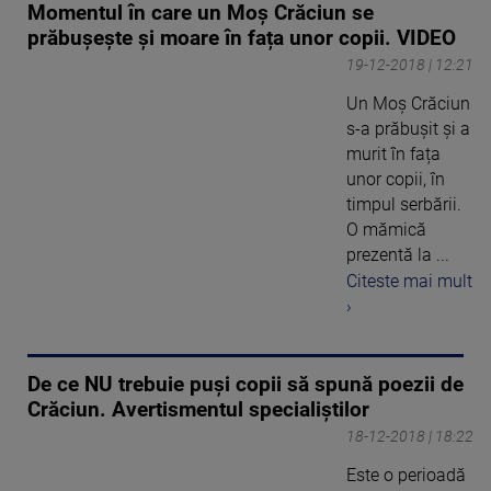
Momentul în care un Moș Crăciun se
prăbușește și moare în fața unor copii. VIDEO
19-12-2018 | 12:21
Un Moș Crăciun
s-a prăbușit și a
murit în fața
unor copii, în
timpul serbării.
O mămică
prezentă la ...
Citeste mai mult
›
De ce NU trebuie puşi copii să spună poezii de
Crăciun. Avertismentul specialiştilor
18-12-2018 | 18:22
Este o perioadă