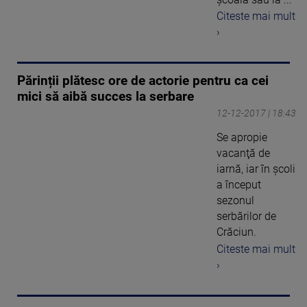
Citeste mai mult
›
Părinții plătesc ore de actorie pentru ca cei
mici să aibă succes la serbare
12-12-2017 | 18:43
Se apropie
vacanţă de
iarnă, iar în şcoli
a început
sezonul
serbărilor de
Crăciun.
Citeste mai mult
›