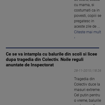
cu mama, si
costumati ca in
povesti, copiii se
pregatesc in
aceste zile de ...
Citeste mai mult
›
Ce se va intampla cu balurile din scoli si licee
dupa tragedia din Colectiv. Noile reguli
anuntate de Inspectorat
28-11-2015 | 18:26
Tragedia din
Colectiv duce la
masuri extreme.
Cel putin pentru
o vreme, balurile