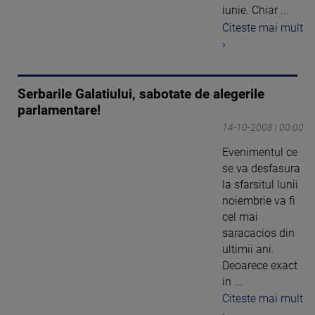
iunie. Chiar ...
Citeste mai mult
›
Serbarile Galatiului, sabotate de alegerile
parlamentare!
14-10-2008 | 00:00
Evenimentul ce
se va desfasura
la sfarsitul lunii
noiembrie va fi
cel mai
saracacios din
ultimii ani.
Deoarece exact
in ...
Citeste mai mult
›