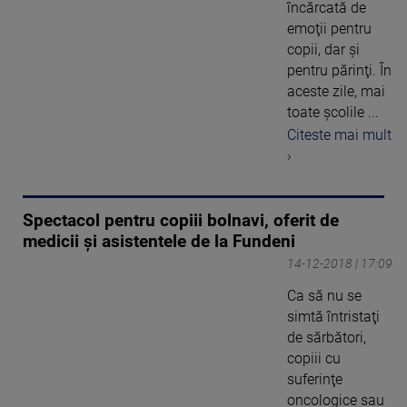
încărcată de
emoţii pentru
copii, dar şi
pentru părinţi. În
aceste zile, mai
toate şcolile ...
Citeste mai mult
›
Spectacol pentru copiii bolnavi, oferit de
medicii şi asistentele de la Fundeni
14-12-2018 | 17:09
Ca să nu se
simtă întristaţi
de sărbători,
copiii cu
suferinţe
oncologice sau