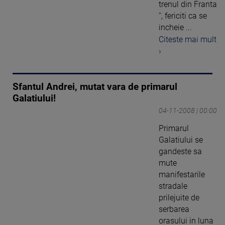
trenul din Franta
'', fericiti ca se
incheie ...
Citeste mai mult
›
Sfantul Andrei, mutat vara de primarul
Galatiului!
04-11-2008 | 00:00
Primarul
Galatiului se
gandeste sa
mute
manifestarile
stradale
prilejuite de
serbarea
orasului in luna