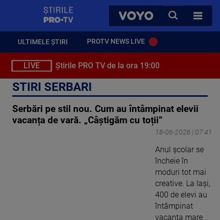
StirilePROTV
CAUTA
VOYO
TOATE 
PROTV NEWS LIVE
ULTIMELE ȘTIRI
LIVE
Știrile PRO TV de la ora 19:00
STIRI SERBARI
Serbări pe stil nou. Cum au întâmpinat elevii
vacanța de vară. „Câștigăm cu toții”
18-06-2026 | 07:41
Anul școlar se
încheie în
moduri tot mai
creative. La Iași,
400 de elevi au
întâmpinat
vacanța mare