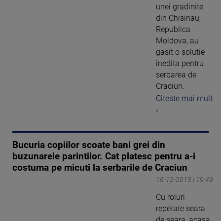
unei gradinite
din Chisinau,
Republica
Moldova, au
gasit o solutie
inedita pentru
serbarea de
Craciun.
Citeste mai mult
›
Bucuria copiilor scoate bani grei din
buzunarele parintilor. Cat platesc pentru a-i
costuma pe micuti la serbarile de Craciun
16-12-2015 | 19:49
Cu roluri
repetate seara
de seara, acasa