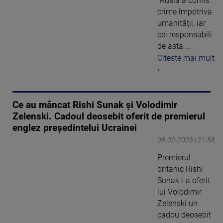
"Rusia a comis
crime împotriva
umanității, iar
cei responsabili
de asta ...
Citeste mai mult
›
Ce au mâncat Rishi Sunak și Volodimir
Zelenski. Cadoul deosebit oferit de premierul
englez președintelui Ucrainei
08-02-2023 | 21:58
Premierul
britanic Rishi
Sunak i-a oferit
lui Volodimir
Zelenski un
cadou deosebit