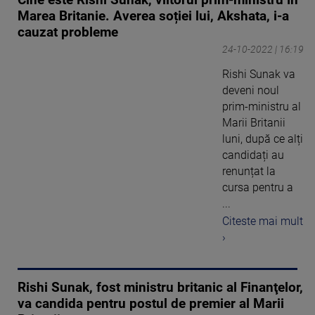
Cine este Rishi Sunak, viitorul prim-ministru în
Marea Britanie. Averea soției lui, Akshata, i-a
cauzat probleme
24-10-2022 | 16:19
Rishi Sunak va
deveni noul
prim-ministru al
Marii Britanii
luni, după ce alți
candidați au
renunțat la
cursa pentru a
...
Citeste mai mult
›
Rishi Sunak, fost ministru britanic al Finanţelor,
va candida pentru postul de premier al Marii