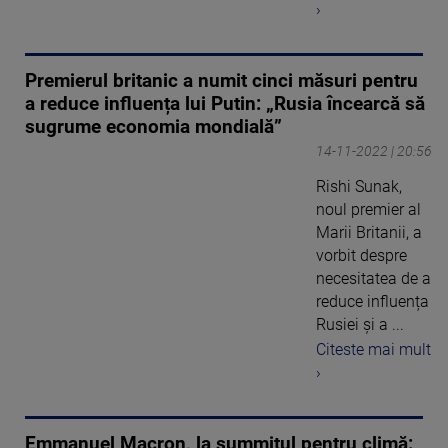
›
Premierul britanic a numit cinci măsuri pentru
a reduce influența lui Putin: „Rusia încearcă să
sugrume economia mondială”
14-11-2022 | 20:56
Rishi Sunak,
noul premier al
Marii Britanii, a
vorbit despre
necesitatea de a
reduce influența
Rusiei și a ...
Citeste mai mult
›
Emmanuel Macron, la summitul pentru climă: