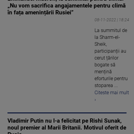
„Nu vom sacrifica angajamentele pentru climă
în fața amenințării Rusiei”
08-11-2022 | 18:24
La summitul de
la Sharm-el-
Sheik,
participanții au
cerut țărilor
bogate să
mențină
eforturile pentru
stoparea ...
Citeste mai mult
›
Vladimir Putin nu l-a felicitat pe Rishi Sunak,
noul premier al Marii Britanii. Motivul oferit de