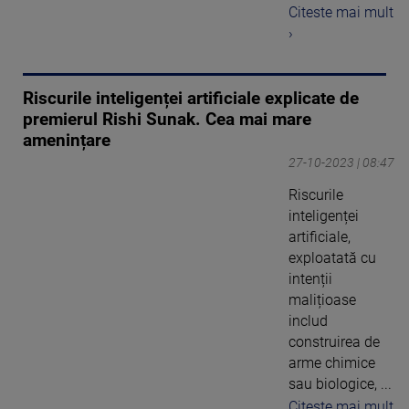
Citeste mai mult
›
Riscurile inteligenței artificiale explicate de
premierul Rishi Sunak. Cea mai mare
amenințare
27-10-2023 | 08:47
Riscurile
inteligenței
artificiale,
exploatată cu
intenții
malițioase
includ
construirea de
arme chimice
sau biologice, ...
Citeste mai mult