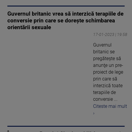
Guvernul britanic vrea să interzică terapiile de
conversie prin care se doreşte schimbarea
orientării sexuale
17-01-2023 | 19:58
Guvernul
britanic se
pregăteşte să
anunţe un pre-
proiect de lege
prin care să
interzică toate
terapiile de
conversie ...
Citeste mai mult
›