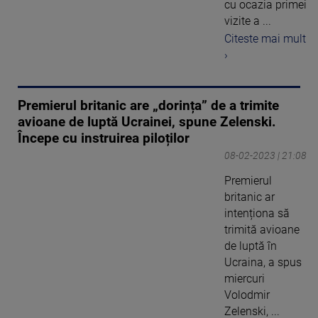
cu ocazia primei
vizite a ...
Citeste mai mult
›
Premierul britanic are „dorința” de a trimite
avioane de luptă Ucrainei, spune Zelenski.
Începe cu instruirea piloților
08-02-2023 | 21:08
Premierul
britanic ar
intenționa să
trimită avioane
de luptă în
Ucraina, a spus
miercuri
Volodmir
Zelenski, ...