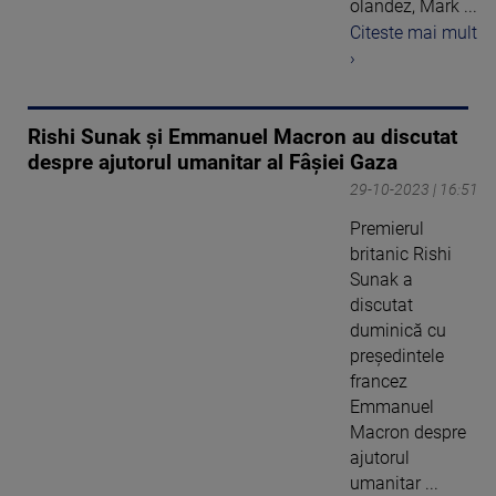
olandez, Mark ...
Citeste mai mult
›
Rishi Sunak şi Emmanuel Macron au discutat
despre ajutorul umanitar al Fâşiei Gaza
29-10-2023 | 16:51
Premierul
britanic Rishi
Sunak a
discutat
duminică cu
preşedintele
francez
Emmanuel
Macron despre
ajutorul
umanitar ...