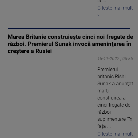
la ...
Citeste mai mult
›
Marea Britanie construiește cinci noi fregate de
război. Premierul Sunak invocă ameninţarea în
creştere a Rusiei
15-11-2022 | 06:56
Premierul
britanic Rishi
Sunak a anunţat
marţi
construirea a
cinci fregate de
război
suplimentare "în
faţa ...
Citeste mai mult