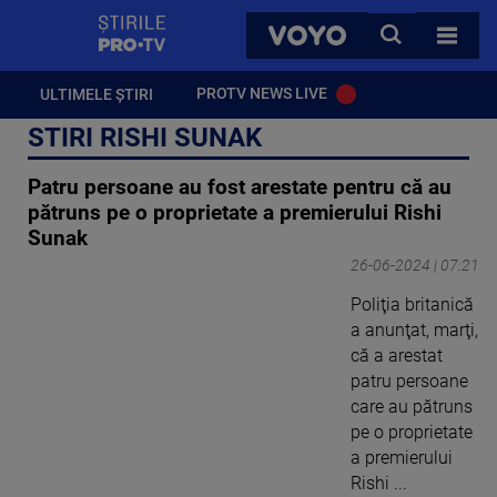
StirilePROTV
CAUTA
VOYO
TOATE 
PROTV NEWS LIVE
ULTIMELE ȘTIRI
STIRI RISHI SUNAK
Patru persoane au fost arestate pentru că au
pătruns pe o proprietate a premierului Rishi
Sunak
26-06-2024 | 07:21
Poliţia britanică
a anunţat, marţi,
că a arestat
patru persoane
care au pătruns
pe o proprietate
a premierului
Rishi ...