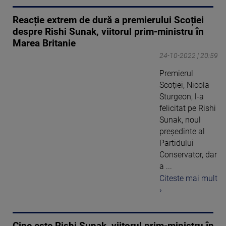
Reacție extrem de dură a premierului Scoției
despre Rishi Sunak, viitorul prim-ministru în
Marea Britanie
24-10-2022 | 20:59
Premierul
Scoţiei, Nicola
Sturgeon, l-a
felicitat pe Rishi
Sunak, noul
preşedinte al
Partidului
Conservator, dar
a ...
Citeste mai mult
›