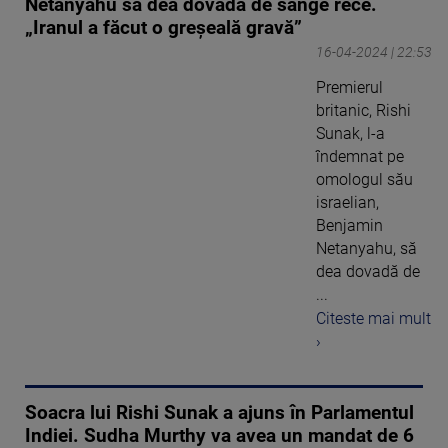
Netanyahu să dea dovadă de sânge rece.
„Iranul a făcut o greşeală gravă”
16-04-2024 | 22:53
Premierul
britanic, Rishi
Sunak, l-a
îndemnat pe
omologul său
israelian,
Benjamin
Netanyahu, să
dea dovadă de
...
Citeste mai mult
›
Soacra lui Rishi Sunak a ajuns în Parlamentul
Indiei. Sudha Murthy va avea un mandat de 6