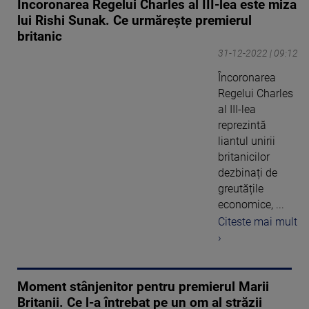
Încoronarea Regelui Charles al III-lea este miza
lui Rishi Sunak. Ce urmărește premierul
britanic
31-12-2022 | 09:12
Încoronarea
Regelui Charles
al III-lea
reprezintă
liantul unirii
britanicilor
dezbinați de
greutățile
economice, ...
Citeste mai mult
›
Moment stânjenitor pentru premierul Marii
Britanii. Ce l-a întrebat pe un om al străzii