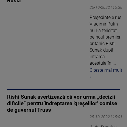
Rusia
26-10-2022 | 16:38
Preşedintele rus
Vladimir Putin
nu l-a felicitat
pe noul premier
britanic Rishi
Sunak după
intrarea
acestuia în ...
Citeste mai mult
›
Rishi Sunak avertizează că vor urma „decizii
dificile” pentru îndreptarea 'greşelilor' comise
de guvernul Truss
25-10-2022 | 15:01
Rishi Sunak a