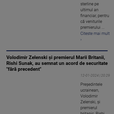
sterline pe
ultimul an
financiar, pentru
că veniturile
premierului ...
Citeste mai mult
›
Volodimir Zelenski şi premierul Marii Britanii,
Rishi Sunak, au semnat un acord de securitate
"fără precedent"
12-01-2024 | 20:29
Preşedintele
ucrainean,
Volodimir
Zelenski, şi
premierul
britanic, Rishi