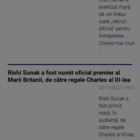
avertizat marţi
că vor trebui
luate „decizii
dificile” pentru
îndreptarea ...
Citeste mai mult
›
Rishi Sunak a fost numit oficial premier al
Marii Britanii, de către regele Charles al III-lea
25-10-2022 | 14:01
Rishi Sunak a
fost primit,
marți, în
audienţă, de
către regele
Charles al III-lea,