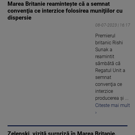
Marea Britanie reaminteşte că a semnat
convenţia ce interzice folosirea muniţiilor cu
dispersie
08-07-2023 | 16:17
Premierul
britanic Rishi
Sunak a
reamintit
sâmbătă că
Regatul Unit a
semnat
convenţia ce
interzice
producerea şi ...
Citeste mai mult
›
Zelenski, vizită surpriză în Marea Britanie.