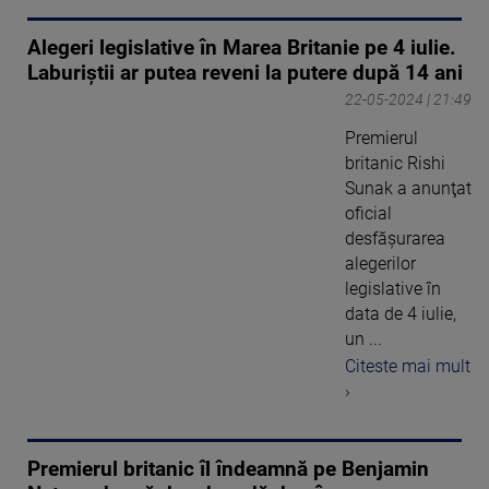
Alegeri legislative în Marea Britanie pe 4 iulie.
Laburiștii ar putea reveni la putere după 14 ani
22-05-2024 | 21:49
Premierul
britanic Rishi
Sunak a anunţat
oficial
desfăşurarea
alegerilor
legislative în
data de 4 iulie,
un ...
Citeste mai mult
›
Premierul britanic îl îndeamnă pe Benjamin