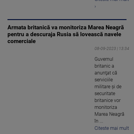
›
Armata britanică va monitoriza Marea Neagră
pentru a descuraja Rusia să lovească navele
comerciale
08-09-2023 | 13:34
Guvernul
britanic a
anunţat că
serviciile
militare şi de
securitate
britanice vor
monitoriza
Marea Neagră
în ...
Citeste mai mult