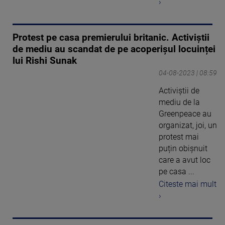
›
Protest pe casa premierului britanic. Activiștii
de mediu au scandat de pe acoperișul locuinței
lui Rishi Sunak
04-08-2023 | 08:59
Activiștii de
mediu de la
Greenpeace au
organizat, joi, un
protest mai
puțin obișnuit
care a avut loc
pe casa ...
Citeste mai mult
›