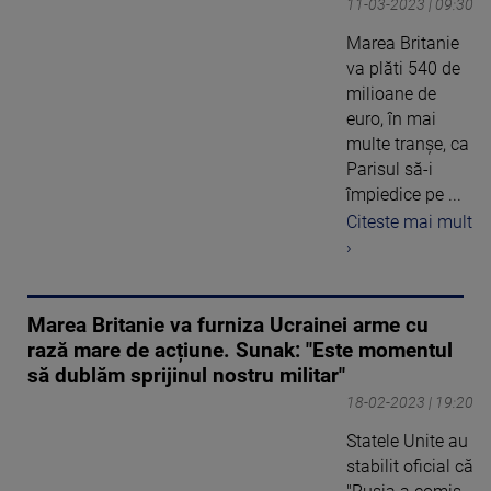
11-03-2023 | 09:30
Marea Britanie
va plăti 540 de
milioane de
euro, în mai
multe tranșe, ca
Parisul să-i
împiedice pe ...
Citeste mai mult
›
Marea Britanie va furniza Ucrainei arme cu
rază mare de acțiune. Sunak: "Este momentul
să dublăm sprijinul nostru militar"
18-02-2023 | 19:20
Statele Unite au
stabilit oficial că