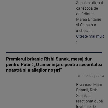
Sunak a afirmat
că "epoca de
aur" dintre
Marea Britanie
şi China s-a
încheiat, ...
Citeste mai mult
›
Premierul britanic Rishi Sunak, mesaj dur
pentru Putin: „O amenințare pentru securitatea
noastră și a aliaților noștri”
16-11-2022 | 11:24
Premierul Marii
Britanii, Rishi
Sunak, a
reacționat după
loviturile de