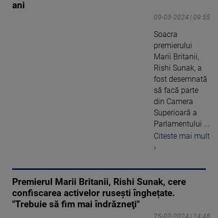
ani
09-03-2024 | 09:55
Soacra
premierului
Marii Britanii,
Rishi Sunak, a
fost desemnată
să facă parte
din Camera
Superioară a
Parlamentului ...
Citeste mai mult
›
Premierul Marii Britanii, Rishi Sunak, cere
confiscarea activelor rusești înghețate.
"Trebuie să fim mai îndrăzneţi"
25-02-2024 | 14:48