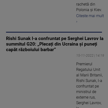
rachetă din
Polonia și Kiev.
Citeste mai mult
›
Rishi Sunak l-a confruntat pe Serghei Lavrov la
summitul G20: „Plecați din Ucraina și puneți
capăt războiului barbar”
15-11-2022 | 14:19
Premierul
Regatului Unit
al Marii Britanii,
Rishi Sunak, l-a
confruntat pe
ministrul de
externe rus,
Serghei Lavrov,