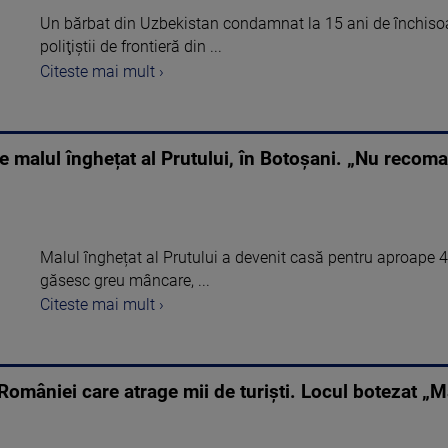
Un bărbat din Uzbekistan condamnat la 15 ani de închisoare
poliţiştii de frontieră din ...
Citeste mai mult ›
e malul înghețat al Prutului, în Botoșani. „Nu recom
Malul înghețat al Prutului a devenit casă pentru aproape 
găsesc greu mâncare, ...
Citeste mai mult ›
 României care atrage mii de turiști. Locul botezat „M