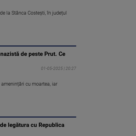
 de la Stânca Costești, în județul
nazistă de peste Prut. Ce
01-05-2025 | 20:27
or amenințări cu moartea, iar
 de legătura cu Republica