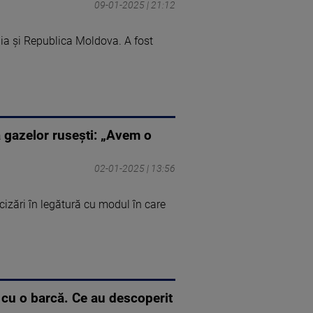
09-01-2025 | 21:12
nia și Republica Moldova. A fost
a gazelor ruseşti: „Avem o
02-01-2025 | 13:56
ecizări în legătură cu modul în care
 cu o barcă. Ce au descoperit