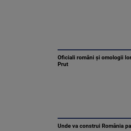
Oficiali români şi omologii l
Prut
Unde va construi România patr