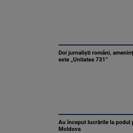
Doi jurnaliști români, ameni
este „Unitatea 731”
Au început lucrările la podul
Moldova