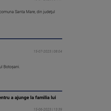
în comuna Santa Mare, din judeţul
15-07-2023 | 08:04
țul Botoșani.
ntru a ajunge la familia lui
15-06-2023 | 13:39