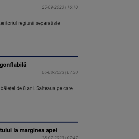
25-09-2023 | 16:10
ritoriul regiunii separatiste
 gonflabilă
06-08-2023 | 07:50
 băiețel de 8 ani. Salteaua pe care
atului la marginea apei
18-07-2023 | 07:47