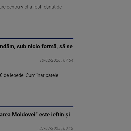
 pentru viol a fost reţinut de
andăm, sub nicio formă, să se
10-02-2026 | 07:54
40 de lebede. Cum înaripatele
area Moldovei” este ieftin și
27-07-2025 | 09:12