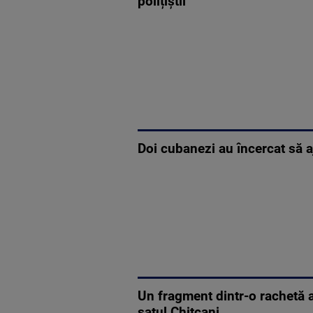
polițiștii
Doi cubanezi au încercat să a
Un fragment dintr-o rachetă a
satul Chiţcani