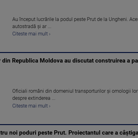
Au început lucrările la podul peste Prut de la Ungheni. Ace
autostradă și ar ...
Citeste mai mult ›
or din Republica Moldova au discutat construirea a pa
Oficiali români din domeniul transporturilor şi omologii l
despre extinderea ...
Citeste mai mult ›
u noi poduri peste Prut. Proiectantul care a câștigat 