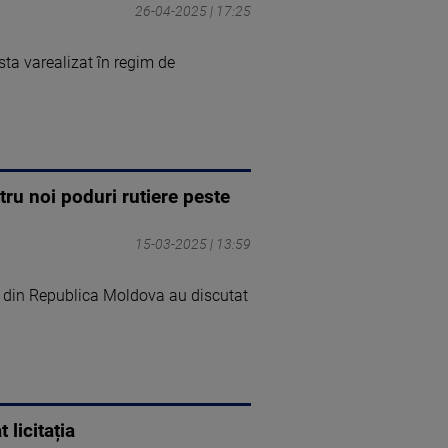
26-04-2025 | 17:25
sta varealizat în regim de
tru noi poduri rutiere peste
15-03-2025 | 13:59
or din Republica Moldova au discutat
licitația