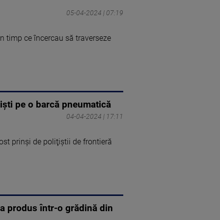
05-04-2024 | 07:19
 în timp ce încercau să traverseze
țiști pe o barcă pneumatică
04-04-2024 | 17:11
t prinşi de poliţiştii de frontieră
a produs într-o grădină din