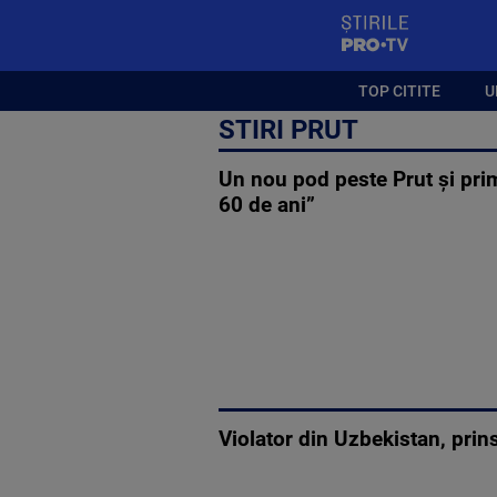
StirilePROTV
TOP CITITE
U
STIRI PRUT
Un nou pod peste Prut și prim
60 de ani”
Violator din Uzbekistan, prins