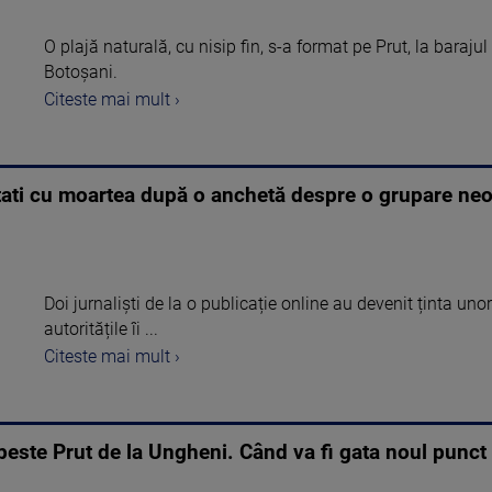
O plajă naturală, cu nisip fin, s-a format pe Prut, la barajul
Botoșani.
Citeste mai mult ›
nțati cu moartea după o anchetă despre o grupare neo
Doi jurnaliști de la o publicație online au devenit ținta un
autoritățile îi ...
Citeste mai mult ›
 peste Prut de la Ungheni. Când va fi gata noul punct