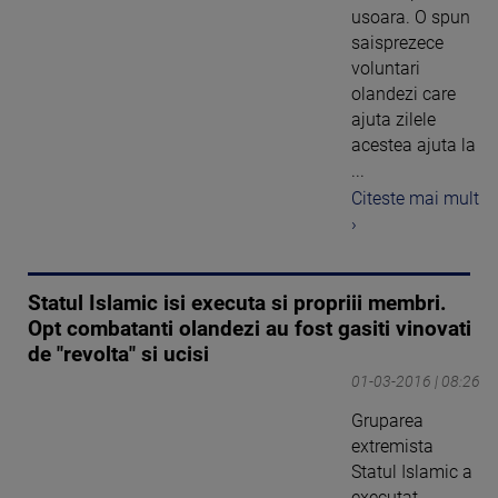
usoara. O spun
saisprezece
voluntari
olandezi care
ajuta zilele
acestea ajuta la
...
Citeste mai mult
›
Statul Islamic isi executa si propriii membri.
Opt combatanti olandezi au fost gasiti vinovati
de "revolta" si ucisi
01-03-2016 | 08:26
Gruparea
extremista
Statul Islamic a
executat