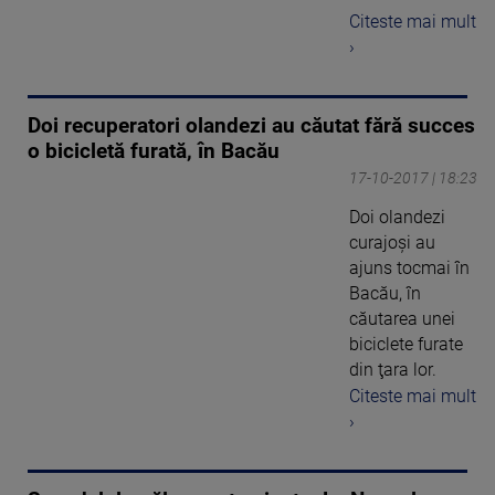
Citeste mai mult
›
Doi recuperatori olandezi au căutat fără succes
o bicicletă furată, în Bacău
17-10-2017 | 18:23
Doi olandezi
curajoşi au
ajuns tocmai în
Bacău, în
căutarea unei
biciclete furate
din ţara lor.
Citeste mai mult
›