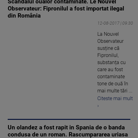
Scandalul ouălor contaminate. Le Nouvel
Observateur: Fipronilul a fost importat ilegal
din România
12-08-2017 | 09:30
La Nouvel
Observateur
susține că
Fipronilul,
substanța cu
care au fost
contaminate
tone de ouă în
mai multe tări ...
Citeste mai mult
›
Un olandez a fost rapit in Spania de o banda
condusa de un roman. Rascumpararea uriasa