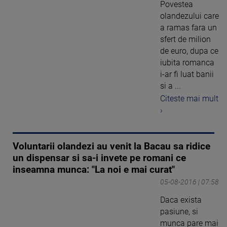
Povestea
olandezului care
a ramas fara un
sfert de milion
de euro, dupa ce
iubita romanca
i-ar fi luat banii
si a ...
Citeste mai mult
›
Voluntarii olandezi au venit la Bacau sa ridice
un dispensar si sa-i invete pe romani ce
inseamna munca: "La noi e mai curat"
05-08-2016 | 07:58
Daca exista
pasiune, si
munca pare mai