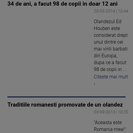
34 de ani, a facut 98 de copii in doar 12 ani
20-03-2014 | 10:44
Olandezul Ed
Houben este
considerat drept
unul dintre cei
mai virili barbati
din Europa,
dupa ce a facut
98 de copii in ...
Citeste mai mult
›
Traditiile romanesti promovate de un olandez
03-09-2013 | 10:20
"Aceasta este
Romania mea!"