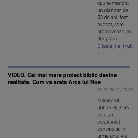
spune mandru
un olandez de
53 de ani, fost
avocat, care
promoveaza cu
drag tara ...
Citeste mai mult
›
VIDEO. Cel mai mare proiect biblic devine
realitate. Cum va arata Arca lui Noe
30-07-2012 | 20:53
Milionarul
Johan Huibers
este un
creationist
convins si, in
urma unui vis