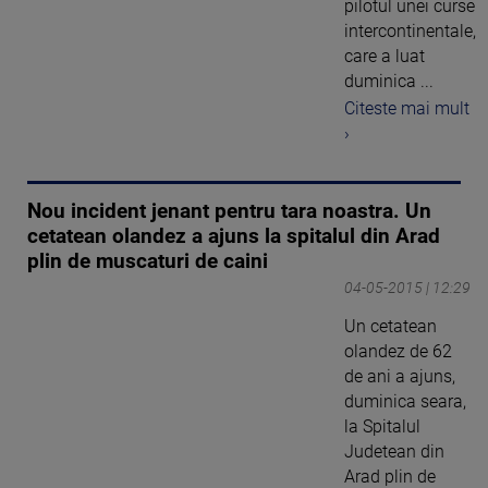
pilotul unei curse
intercontinentale,
care a luat
duminica ...
Citeste mai mult
›
Nou incident jenant pentru tara noastra. Un
cetatean olandez a ajuns la spitalul din Arad
plin de muscaturi de caini
04-05-2015 | 12:29
Un cetatean
olandez de 62
de ani a ajuns,
duminica seara,
la Spitalul
Judetean din
Arad plin de