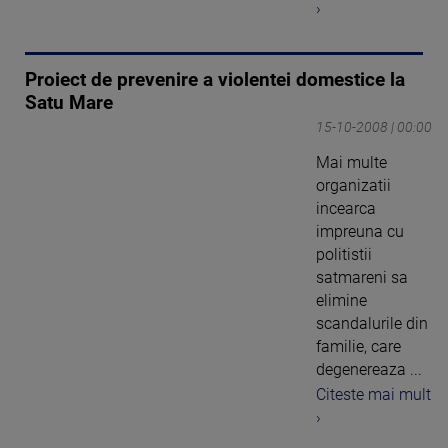
›
Proiect de prevenire a violentei domestice la
Satu Mare
15-10-2008 | 00:00
Mai multe
organizatii
incearca
impreuna cu
politistii
satmareni sa
elimine
scandalurile din
familie, care
degenereaza ...
Citeste mai mult
›