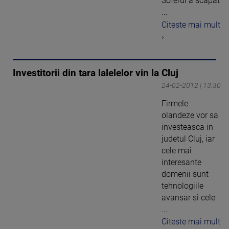
Soferul a scapat
...
Citeste mai mult
›
Investitorii din tara lalelelor vin la Cluj
24-02-2012 | 13:30
Firmele
olandeze vor sa
investeasca in
judetul Cluj, iar
cele mai
interesante
domenii sunt
tehnologiile
avansar si cele
...
Citeste mai mult