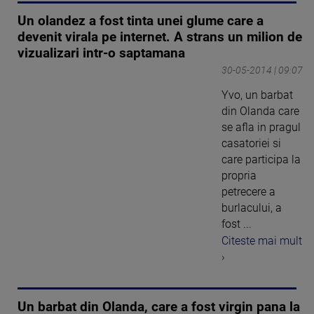
Un olandez a fost tinta unei glume care a
devenit virala pe internet. A strans un milion de
vizualizari intr-o saptamana
30-05-2014 | 09:07
Yvo, un barbat
din Olanda care
se afla in pragul
casatoriei si
care participa la
propria
petrecere a
burlacului, a
fost ...
Citeste mai mult
›
Un barbat din Olanda, care a fost virgin pana la