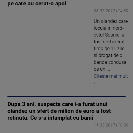
pe care au cerut-o apoi
03-07-2017 | 14:30
Un olandez care
locuia in nord-
estul Spaniei a
fost sechestrat
timp de 11 zile
si drogat de o
banda condusa
de un ...
Citeste mai mult
›
Dupa 3 ani, suspecta care i-a furat unui
olandez un sfert de milion de euro a fost
retinuta. Ce s-a intamplat cu banii
11-05-2017 | 18:30