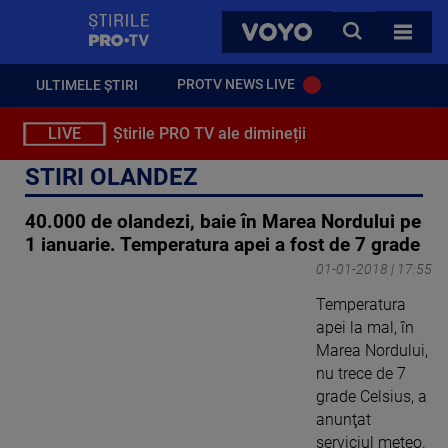
StirilePROTV
CAUTA
VOYO
TOATE 
PROTV NEWS LIVE
ULTIMELE ȘTIRI
LIVE
Știrile PRO TV ale dimineții
STIRI OLANDEZ
40.000 de olandezi, baie în Marea Nordului pe
1 ianuarie. Temperatura apei a fost de 7 grade
01-01-2018 | 17:55
Temperatura
apei la mal, în
Marea Nordului,
nu trece de 7
grade Celsius, a
anunţat
serviciul meteo.