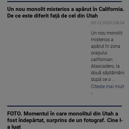
Un nou monolit misterios a apărut în California.
De ce este diferit față de cel din Utah
03-12-2020 | 09:04
Un nou monolit
misterios a
apărut în zona
oraşului
californian
Atascadero, la
două săptămâni
după ce o ...
Citeste mai mult
›
FOTO. Momentul în care monolitul din Utah a
fost îndepărtat, surprins de un fotograf. Cine l-
a luat