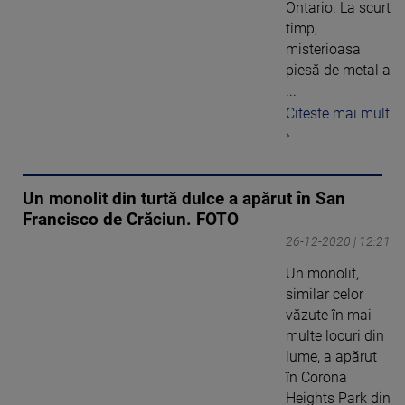
Ontario. La scurt
timp,
misterioasa
piesă de metal a
...
Citeste mai mult
›
Un monolit din turtă dulce a apărut în San
Francisco de Crăciun. FOTO
26-12-2020 | 12:21
Un monolit,
similar celor
văzute în mai
multe locuri din
lume, a apărut
în Corona
Heights Park din