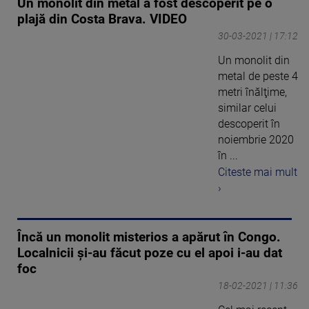
Un monolit din metal a fost descoperit pe o
plajă din Costa Brava. VIDEO
30-03-2021 | 17:12
Un monolit din
metal de peste 4
metri înălţime,
similar celui
descoperit în
noiembrie 2020
în ...
Citeste mai mult
›
Încă un monolit misterios a apărut în Congo.
Localnicii și-au făcut poze cu el apoi i-au dat
foc
18-02-2021 | 11:36