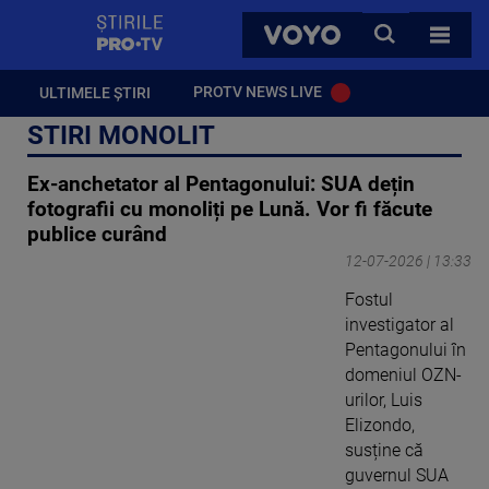
StirilePROTV
CAUTA
VOYO
TOATE 
PROTV NEWS LIVE
ULTIMELE ȘTIRI
STIRI MONOLIT
Ex-anchetator al Pentagonului: SUA dețin
fotografii cu monoliți pe Lună. Vor fi făcute
publice curând
12-07-2026 | 13:33
Fostul
investigator al
Pentagonului în
domeniul OZN-
urilor, Luis
Elizondo,
susține că
guvernul SUA