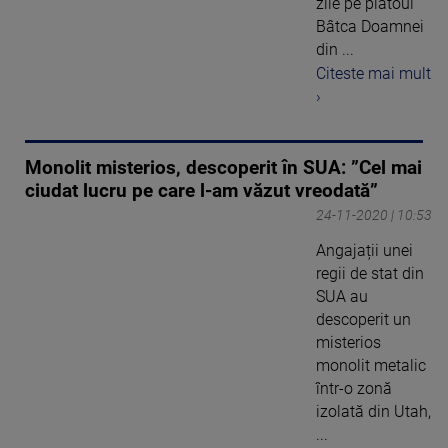
zile pe platoul
Bâtca Doamnei
din ...
Citeste mai mult
›
Monolit misterios, descoperit în SUA: ”Cel mai
ciudat lucru pe care l-am văzut vreodată”
24-11-2020 | 10:53
Angajații unei
regii de stat din
SUA au
descoperit un
misterios
monolit metalic
într-o zonă
izolată din Utah,
...