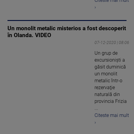
Citeste mai mult
›
Un monolit metalic misterios a fost descoperit
în Olanda. VIDEO
07-12-2020 | 08:06
Un grup de
excursionişti a
găsit duminică
un monolit
metalic într-o
rezervaţie
naturală din
provincia Frizia
...
Citeste mai mult
›