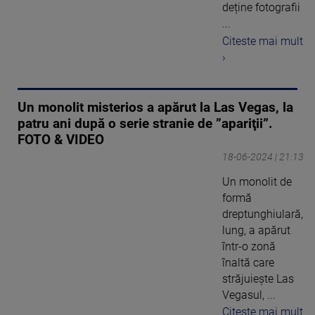
deține fotografii
...
Citeste mai mult
›
Un monolit misterios a apărut la Las Vegas, la
patru ani după o serie stranie de ”apariţii”.
FOTO & VIDEO
18-06-2024 | 21:13
Un monolit de
formă
dreptunghiulară,
lung, a apărut
într-o zonă
înaltă care
străjuieşte Las
Vegasul, ...
Citeste mai mult