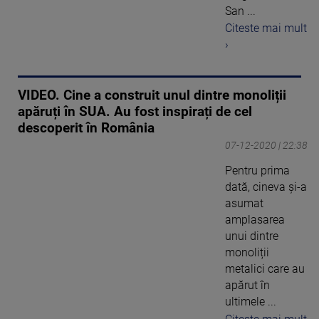
San ...
Citeste mai mult
›
VIDEO. Cine a construit unul dintre monoliții
apăruți în SUA. Au fost inspirați de cel
descoperit în România
07-12-2020 | 22:38
Pentru prima
dată, cineva și-a
asumat
amplasarea
unui dintre
monoliții
metalici care au
apărut în
ultimele ...