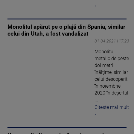
›
Monolitul apărut pe o plajă din Spania, similar
celui din Utah, a fost vandalizat
01-04-2021 | 17:23
Monolitul
metalic de peste
doi metri
înălţime, similar
celui descoperit
în noiembrie
2020 în deşertul
...
Citeste mai mult
›