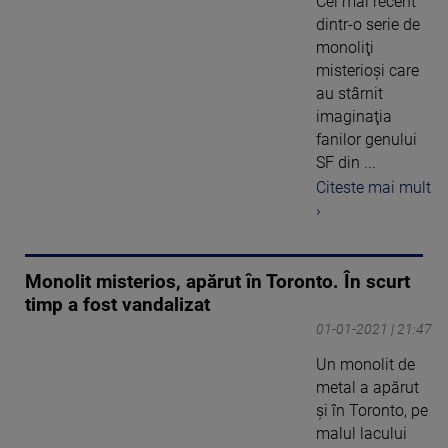
Cel mai recent
dintr-o serie de
monoliţi
misterioşi care
au stârnit
imaginaţia
fanilor genului
SF din ...
Citeste mai mult
›
Monolit misterios, apărut în Toronto. În scurt
timp a fost vandalizat
01-01-2021 | 21:47
Un monolit de
metal a apărut
și în Toronto, pe
malul lacului