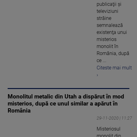
publicaţii şi
televiziuni
străine
semnalează
existenţa unui
misterios
monolit în
România, după
ce ...
Citeste mai mult
›
Monolitul metalic din Utah a dispărut în mod
misterios, după ce unul similar a apărut în
România
29-11-2020 | 11:27
Misteriosul
monolit din