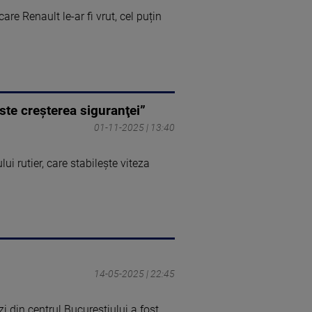
re Renault le-ar fi vrut, cel puțin
este creşterea siguranţei”
01-11-2025 | 13:40
ui rutier, care stabileşte viteza
14-05-2025 | 22:45
 din centrul Bucureștiului a fost