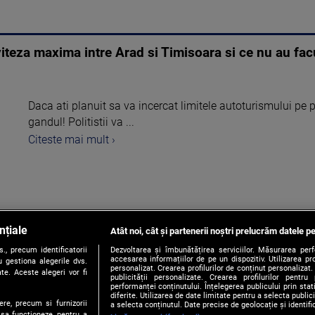
viteza maxima intre Arad si Timisoara si ce nu au fac
Daca ati planuit sa va incercat limitele autoturismului pe 
gandul! Politistii va ...
Citeste mai mult ›
nțiale
Atât noi, cât și partenerii noștri prelucrăm datele pe
1
, precum identificatorii
Dezvoltarea și îmbunătățirea serviciilor. Măsurarea per
accesarea informațiilor de pe un dispozitiv. Utilizarea pro
 gestiona alegerile dvs.
personalizat. Crearea profilurilor de conținut personalizat. 
te. Aceste alegeri vor fi
publicității personalizate. Crearea profilurilor pentru
performanței conținutului. Înțelegerea publicului prin sta
diferite. Utilizarea de date limitate pentru a selecta public
ere, precum si furnizorii
a selecta conținutul. Date precise de geolocație și identifi
 sa functioneze, pentru a