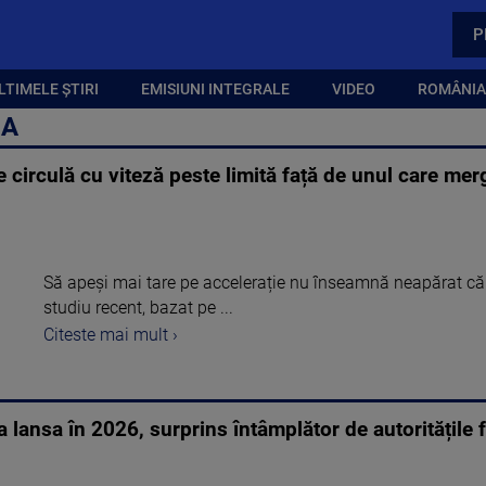
P
LTIMELE ȘTIRI
EMISIUNI INTEGRALE
VIDEO
ROMÂNIA,
ZA
e circulă cu viteză peste limită față de unul care me
Să apeși mai tare pe accelerație nu înseamnă neapărat că 
studiu recent, bazat pe ...
Citeste mai mult ›
a lansa în 2026, surprins întâmplător de autoritățile