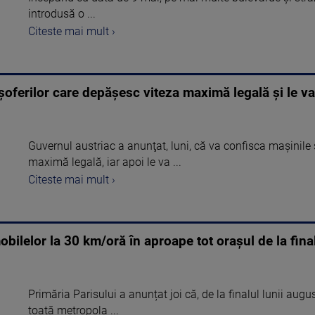
introdusă o ...
Citeste mai mult ›
şoferilor care depăşesc viteza maximă legală şi le va 
Guvernul austriac a anunţat, luni, că va confisca maşinile 
maximă legală, iar apoi le va ...
Citeste mai mult ›
obilelor la 30 km/oră în aproape tot orașul de la fina
Primăria Parisului a anunțat joi că, de la finalul lunii aug
toată metropola ...