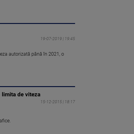
19-07-2019 | 19:45
teza autorizată până în 2021, o
 limita de viteza
15-12-2015 | 18:17
afice.