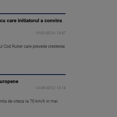
u care initiatorul a convins
10-02-2014 | 13:47
l Cod Rutier care prevede cresterea
 europene
14-08-2012 | 15:14
limita de viteza la 70 km/h in mai