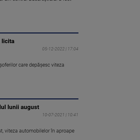
licita
05-12-2022 | 17:04
şoferilor care depăşesc viteza
lul lunii august
10-07-2021 | 10:41
ust, viteza automobilelor în aproape