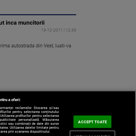
ut inca muncitorii
19-12-2011 | 12:39
prima autostrada din Vest, luati-va
ntru a oferi:
formanței reclamelor. Stocarea și/sau
filurilor pentru selectarea conținutului
Utilizarea profilurilor pentru selectarea
 publicitate personalizată. Măsurarea
ACCEPT TOATE
tistici sau combinații de date din surse
itatea. Utilizarea datelor limitate pentru
carea prin scanarea dispozitivului.