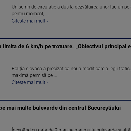
Un semn de circulație a dus la dezvăluirea unor lucruri pe ca
pentru moment, ...
Citeste mai mult ›
la limita de 6 km/h pe trotuare. „Obiectivul principal 
Poliţia slovacă a precizat că noua modificare a legii traficul
maximă permisă pe ...
Citeste mai mult ›
 pe mai multe bulevarde din centrul Bucureștiului
Începând cu data de 9 mai, pe mai multe bulevarde și străzi