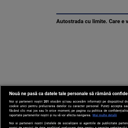
Autostrada cu limite. Care e 
Nouă ne pasă ca datele tale personale să rămână confide
Noi și partenerii noștri
201
stocăm și/sau accesăm informații pe dispozitivul dvs.
cookie unici pentru prelucrarea datelor cu caracter personal. Puteți accepta sau
făcând clic mai jos sau în orice moment, pe pagina cu politica de confidențialita
raportate partenerilor noștri și nu vă vor afecta navigarea.
Mai multe detalii
Noi si partenerii nostri (retelele de socializare si agentiile de publicitate parten
nostri de servicii de date analitice) prelucram date pentru a permite website-ului