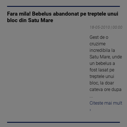
Fara mila! Bebelus abandonat pe treptele unui
bloc din Satu Mare
18-05-2010 | 00:00
Gest de o
cruzime
incredibila la
Satu Mare, unde
un bebelus a
fost lasat pe
treptele unui
bloc, la doar
cateva ore dupa
...
Citeste mai mult
›