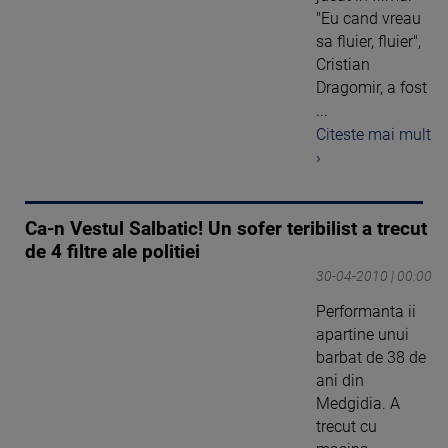
"Eu cand vreau
sa fluier, fluier",
Cristian
Dragomir, a fost
...
Citeste mai mult
›
Ca-n Vestul Salbatic! Un sofer teribilist a trecut
de 4 filtre ale politiei
30-04-2010 | 00:00
Performanta ii
apartine unui
barbat de 38 de
ani din
Medgidia. A
trecut cu