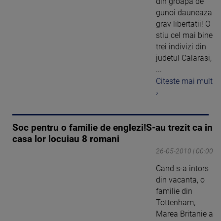
din groapa de
gunoi dauneaza
grav libertatii! O
stiu cel mai bine
trei indivizi din
judetul Calarasi,
...
Citeste mai mult
›
Soc pentru o familie de englezi!S-au trezit ca in
casa lor locuiau 8 romani
26-05-2010 | 00:00
Cand s-a intors
din vacanta, o
familie din
Tottenham,
Marea Britanie a