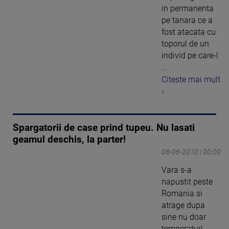
in permanenta
pe tanara ce a
fost atacata cu
toporul de un
individ pe care-l
...
Citeste mai mult
›
Spargatorii de case prind tupeu. Nu lasati
geamul deschis, la parter!
08-06-2010 | 00:00
Vara s-a
napustit peste
Romania si
atrage dupa
sine nu doar
temperaturi