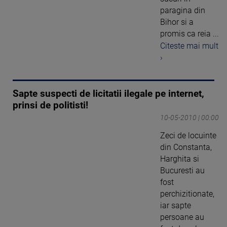
paragina din
Bihor si a
promis ca reia ...
Citeste mai mult
›
Sapte suspecti de licitatii ilegale pe internet,
prinsi de politisti!
10-05-2010 | 00:00
Zeci de locuinte
din Constanta,
Harghita si
Bucuresti au
fost
perchizitionate,
iar sapte
persoane au