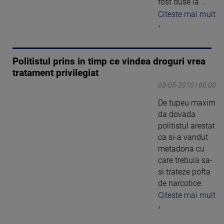
fost duse la ...
Citeste mai mult
›
Politistul prins in timp ce vindea droguri vrea
tratament privilegiat
03-05-2010 | 00:00
De tupeu maxim
da dovada
politistul arestat
ca si-a vandut
metadona cu
care trebuia sa-
si trateze pofta
de narcotice.
Citeste mai mult
›