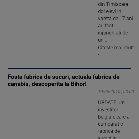
din Timisoara:
doi elevi in
varsta de 17 ani
au fost
injunghiati de
un ...
Citeste mai mult
›
Fosta fabrica de sucuri, actuala fabrica de
canabis, descoperita la Bihor!
10-05-2010 | 00:00
UPDATE: Un
investitor
belgian, care a
cumparat o
fabrica de
sucuri in