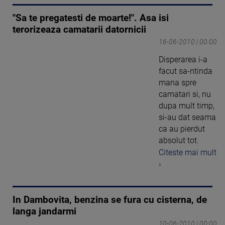
"Sa te pregatesti de moarte!". Asa isi
terorizeaza camatarii datornicii
16-06-2010 | 00:00
Disperarea i-a
facut sa-ntinda
mana spre
camatari si, nu
dupa mult timp,
si-au dat seama
ca au pierdut
absolut tot.
Citeste mai mult
›
In Dambovita, benzina se fura cu cisterna, de
langa jandarmi
10-06-2010 | 00:00