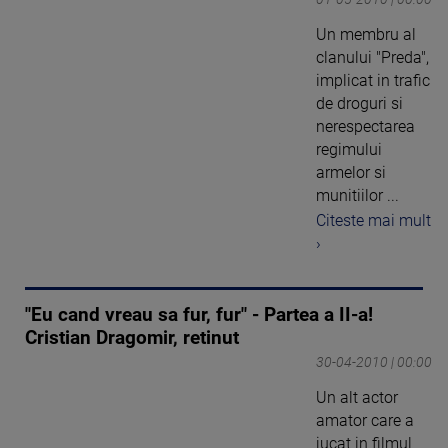
Un membru al
clanului "Preda",
implicat in trafic
de droguri si
nerespectarea
regimului
armelor si
munitiilor ...
Citeste mai mult
›
"Eu cand vreau sa fur, fur" - Partea a II-a!
Cristian Dragomir, retinut
30-04-2010 | 00:00
Un alt actor
amator care a
jucat in filmul