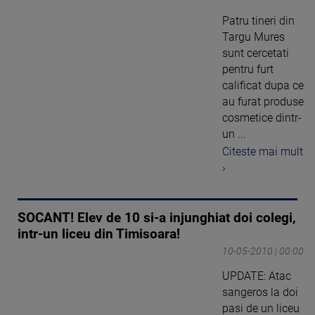
Patru tineri din
Targu Mures
sunt cercetati
pentru furt
calificat dupa ce
au furat produse
cosmetice dintr-
un ...
Citeste mai mult
›
SOCANT! Elev de 10 si-a injunghiat doi colegi,
intr-un liceu din Timisoara!
10-05-2010 | 00:00
UPDATE: Atac
sangeros la doi
pasi de un liceu