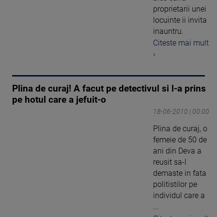
proprietarii unei
locuinte ii invita
inauntru.
Citeste mai mult
›
Plina de curaj! A facut pe detectivul si l-a prins
pe hotul care a jefuit-o
18-06-2010 | 00:00
Plina de curaj, o
femeie de 50 de
ani din Deva a
reusit sa-l
demaste in fata
politistilor pe
individul care a
...