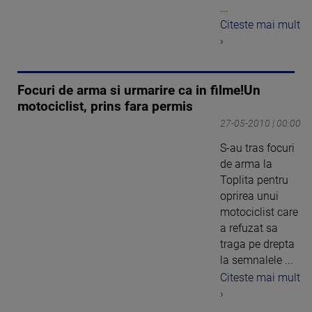
...
Citeste mai mult
›
Focuri de arma si urmarire ca in filme!Un
motociclist, prins fara permis
27-05-2010 | 00:00
S-au tras focuri
de arma la
Toplita pentru
oprirea unui
motociclist care
a refuzat sa
traga pe drepta
la semnalele ...
Citeste mai mult
›