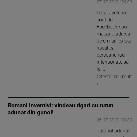
27-05-2010 | 00:00
Daca aveti un
cont de
Facebook sau
macar o adresa
de e-mail, exista
riscul ca
persoane rau-
intentionate sa
le ...
Citeste mai mult
›
Romani inventivi: vindeau tigari cu tutun
adunat din gunoi!
26-05-2010 | 00:00
Tutunul adunat