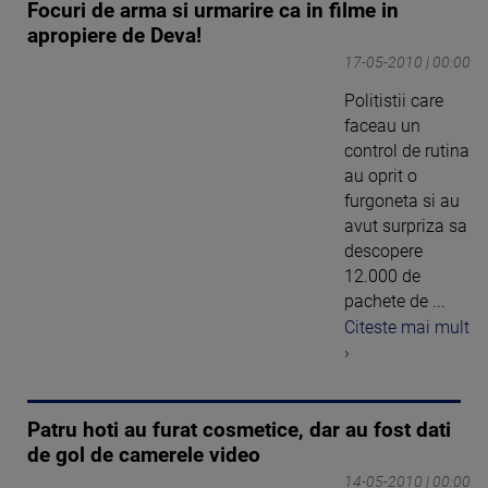
Focuri de arma si urmarire ca in filme in
apropiere de Deva!
17-05-2010 | 00:00
Politistii care
faceau un
control de rutina
au oprit o
furgoneta si au
avut surpriza sa
descopere
12.000 de
pachete de ...
Citeste mai mult
›
Patru hoti au furat cosmetice, dar au fost dati
de gol de camerele video
14-05-2010 | 00:00