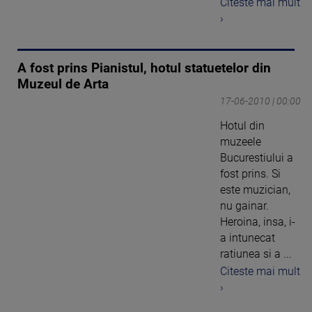
Citeste mai mult
›
A fost prins Pianistul, hotul statuetelor din
Muzeul de Arta
17-06-2010 | 00:00
Hotul din
muzeele
Bucurestiului a
fost prins. Si
este muzician,
nu gainar.
Heroina, insa, i-
a intunecat
ratiunea si a ...
Citeste mai mult
›