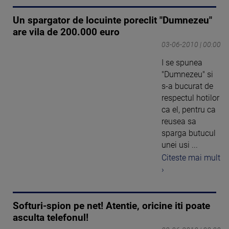
Un spargator de locuinte poreclit "Dumnezeu"
are vila de 200.000 euro
03-06-2010 | 00:00
I se spunea
"Dumnezeu" si
s-a bucurat de
respectul hotilor
ca el, pentru ca
reusea sa
sparga butucul
unei usi ...
Citeste mai mult
›
Softuri-spion pe net! Atentie, oricine iti poate
asculta telefonul!