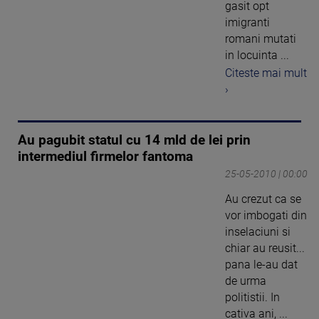
gasit opt
imigranti
romani mutati
in locuinta ...
Citeste mai mult
›
Au pagubit statul cu 14 mld de lei prin
intermediul firmelor fantoma
25-05-2010 | 00:00
Au crezut ca se
vor imbogati din
inselaciuni si
chiar au reusit...
pana le-au dat
de urma
politistii. In
cativa ani, ...