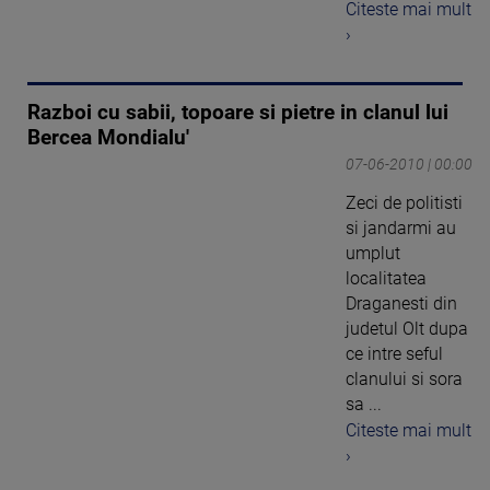
Citeste mai mult
›
Razboi cu sabii, topoare si pietre in clanul lui
Bercea Mondialu'
07-06-2010 | 00:00
Zeci de politisti
si jandarmi au
umplut
localitatea
Draganesti din
judetul Olt dupa
ce intre seful
clanului si sora
sa ...
Citeste mai mult
›