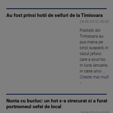
Au fost prinsi hotii de seifuri de la Timisoara
24-06-2010 | 00:00
Politistii din
Timisoara au
pus mana pe
cinci suspecti in
cazul jafului
care a avut loc
in luna ianuarie,
in casa unui ...
Citeste mai mult
›
Nunta cu bucluc: un hot s-a strecurat si a furat
portmoneul sefei de local
23-06-2010 | 00:00