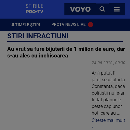
StirilePROTV
CAUTA
VOYO
TOATE 
PROTV NEWS LIVE
ULTIMELE ȘTIRI
STIRI INFRACTIUNI
Au vrut sa fure bijuterii de 1 milion de euro, dar
s-au ales cu inchisoarea
24-06-2010 | 00:00
Ar fi putut fi
jaful secolului la
Constanta, daca
politistii nu le-ar
fi dat planurile
peste cap unor
hoti care au ...
Citeste mai mult
›