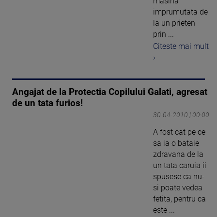
masina
imprumutata de
la un prieten
prin ...
Citeste mai mult
›
Angajat de la Protectia Copilului Galati, agresat
de un tata furios!
30-04-2010 | 00:00
A fost cat pe ce
sa ia o bataie
zdravana de la
un tata caruia ii
spusese ca nu-
si poate vedea
fetita, pentru ca
este ...