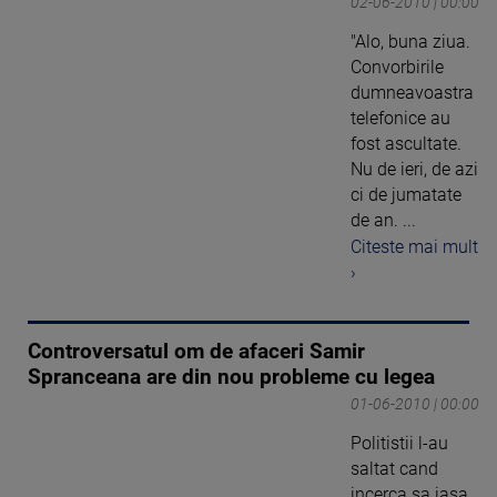
02-06-2010 | 00:00
"Alo, buna ziua.
Convorbirile
dumneavoastra
telefonice au
fost ascultate.
Nu de ieri, de azi
ci de jumatate
de an. ...
Citeste mai mult
›
Controversatul om de afaceri Samir
Spranceana are din nou probleme cu legea
01-06-2010 | 00:00
Politistii l-au
saltat cand
incerca sa iasa