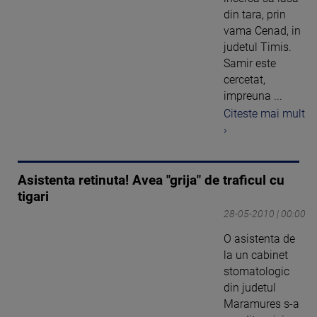
din tara, prin
vama Cenad, in
judetul Timis.
Samir este
cercetat,
impreuna ...
Citeste mai mult
›
Asistenta retinuta! Avea "grija" de traficul cu
tigari
28-05-2010 | 00:00
O asistenta de
la un cabinet
stomatologic
din judetul
Maramures s-a