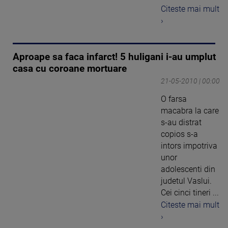
Citeste mai mult
›
Aproape sa faca infarct! 5 huligani i-au umplut
casa cu coroane mortuare
21-05-2010 | 00:00
O farsa
macabra la care
s-au distrat
copios s-a
intors impotriva
unor
adolescenti din
judetul Vaslui.
Cei cinci tineri ...
Citeste mai mult
›