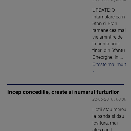
UPDATE: O
intamplare ca-n
Stan si Bran
ramane cea mai
vie amintire de
la nunta unor
tineri din Sfantu
Gheorghe. In ...
Citeste mai mult
›
Incep concediile, creste si numarul furturilor
22-06-2010 | 00:00
Hotii stau mereu
la panda si dau
lovitura, mai
ales cand