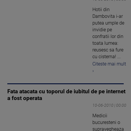
Hotii din
Dambovita i-ar
putea umple de
invidie pe
confratii lor din
toata lumea:
reusesc sa fure
cu cisterna! ...
Citeste mai mult
›
Fata atacata cu toporul de iubitul de pe internet
a fost operata
10-06-2010 | 00:00
Medicii
bucuresteni o
supravegheaza