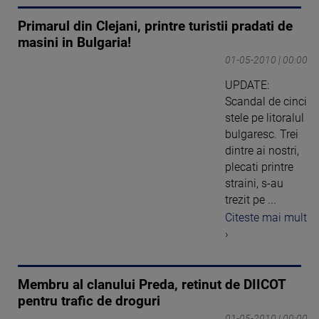
Primarul din Clejani, printre turistii pradati de
masini in Bulgaria!
01-05-2010 | 00:00
UPDATE:
Scandal de cinci
stele pe litoralul
bulgaresc. Trei
dintre ai nostri,
plecati printre
straini, s-au
trezit pe ...
Citeste mai mult
›
Membru al clanului Preda, retinut de DIICOT
pentru trafic de droguri
01-05-2010 | 00:00