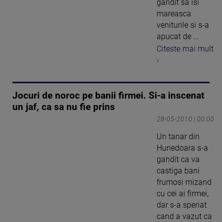
gandit sa isi
mareasca
veniturile si s-a
apucat de ...
Citeste mai mult
›
Jocuri de noroc pe banii firmei. Si-a inscenat
un jaf, ca sa nu fie prins
28-05-2010 | 00:00
Un tanar din
Hunedoara s-a
gandit ca va
castiga bani
frumosi mizand
cu cei ai firmei,
dar s-a speriat
cand a vazut ca