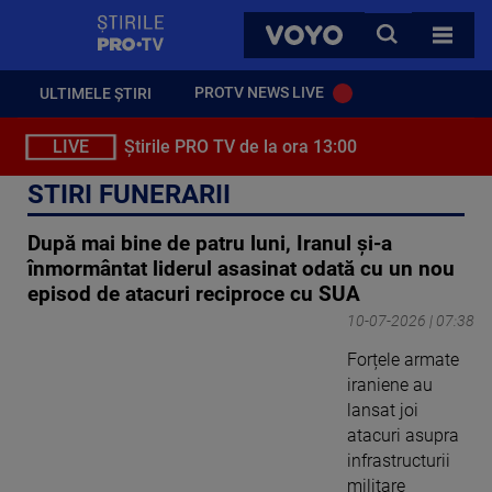
StirilePROTV
CAUTA
VOYO
TOATE 
PROTV NEWS LIVE
ULTIMELE ȘTIRI
LIVE
Știrile PRO TV de la ora 13:00
STIRI FUNERARII
După mai bine de patru luni, Iranul şi-a
înmormântat liderul asasinat odată cu un nou
episod de atacuri reciproce cu SUA
10-07-2026 | 07:38
Forțele armate
iraniene au
lansat joi
atacuri asupra
infrastructurii
militare