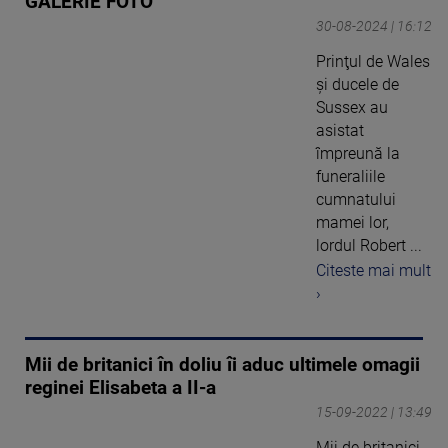
GALERIE FOTO
30-08-2024 | 16:12
Prinţul de Wales
şi ducele de
Sussex au
asistat
împreună la
funeraliile
cumnatului
mamei lor,
lordul Robert ...
Citeste mai mult
›
Mii de britanici în doliu îi aduc ultimele omagii
reginei Elisabeta a II-a
15-09-2022 | 13:49
Mii de britanici