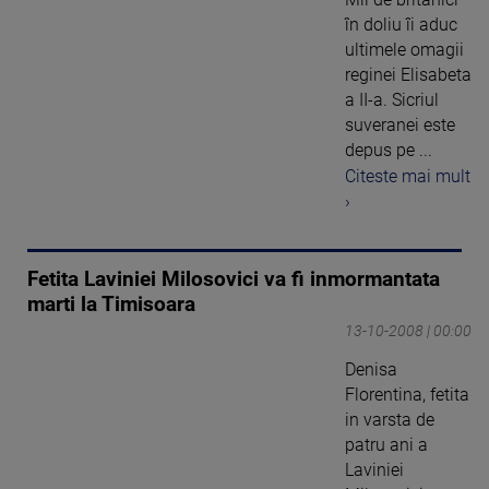
în doliu îi aduc
ultimele omagii
reginei Elisabeta
a II-a. Sicriul
suveranei este
depus pe ...
Citeste mai mult
›
Fetita Laviniei Milosovici va fi inmormantata
marti la Timisoara
13-10-2008 | 00:00
Denisa
Florentina, fetita
in varsta de
patru ani a
Laviniei