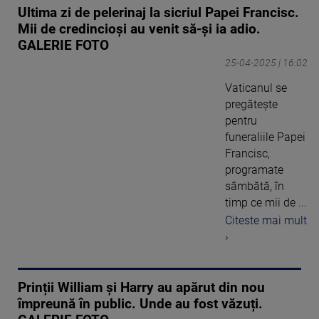
Ultima zi de pelerinaj la sicriul Papei Francisc.
Mii de credincioși au venit să-și ia adio.
GALERIE FOTO
25-04-2025 | 16:02
Vaticanul se
pregăteşte
pentru
funeraliile Papei
Francisc,
programate
sâmbătă, în
timp ce mii de ...
Citeste mai mult
›
Prinții William și Harry au apărut din nou
împreună în public. Unde au fost văzuți.