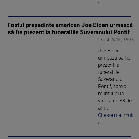
›
Fostul preşedinte american Joe Biden urmează
să fie prezent la funeraliile Suveranului Pontif
25-04-2025 | 18:15
Joe Biden
urmează să fie
prezent la
funeraliile
Suveranului
Pontif, care a
murit luni la
vârsta de 88 de
ani, ...
Citeste mai mult
›