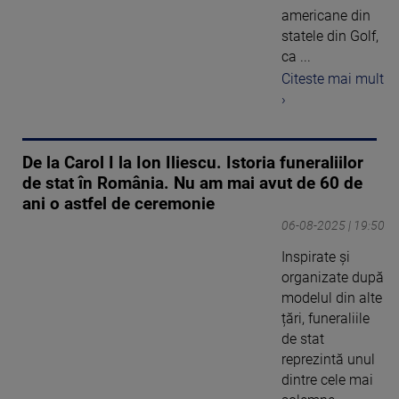
americane din
statele din Golf,
ca ...
Citeste mai mult
›
De la Carol I la Ion Iliescu. Istoria funeraliilor
de stat în România. Nu am mai avut de 60 de
ani o astfel de ceremonie
06-08-2025 | 19:50
Inspirate și
organizate după
modelul din alte
țări, funeraliile
de stat
reprezintă unul
dintre cele mai