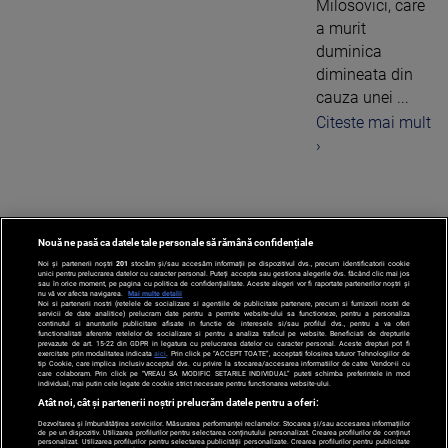
Milosovici, care
a murit
duminica
dimineata din
cauza unei ...
Citeste mai mult
›
Nouă ne pasă ca datele tale personale să rămână confidențiale
1
Noi și partenerii noștri
201
stocăm și/sau accesăm informații pe dispozitivul dvs., precum identificatorii cookie
unici pentru prelucrarea datelor cu caracter personal. Puteți accepta sau gestiona alegerile dvs. făcând clic mai jos
sau în orice moment, pe pagina cu politica de confidențialitate. Aceste alegeri vor fi raportate partenerilor noștri și
nu vă vor afecta navigarea.
Mai multe detalii
Noi si partenerii nostri (retelele de socializare si agentiile de publicitate partenere, precum si furnizorii nostri de
servicii de date analitice) prelucram date pentru a permite website-ului sa functioneze, pentru a personaliza
continutul si anunturile publicitare afisate in functie de interesele si/sau profilul dvs., pentru a va oferi
functionalitati aferente retelelor de socializare si pentru a analiza traficul pe website. Beneficiati de drepturile
prevazute de art. 15-22 din GDPR in legatura cu prelucrarea datelor cu caracter personal. Aceste drepturi pot fi
exercitate prin modalitatea indicata
aici
. Prin click pe “ACCEPT TOATE”, acceptati folosirea tuturor Tehnologiilor de
tip Cookie, care implica inclusiv acceptul dvs. cu privire la stocarea/accesarea informatiilor de catre Vendor-ii cu
care colaboram. Prin click pe “VREAU SA MODIFIC SETARILE INDIVIDUAL” puteti schimba preferintele in mod
individual, mai putin cele legate de cookie strict necesare pentru functionarea website-ului.
Atât noi, cât și partenerii noștri prelucrăm datele pentru a oferi:
Dezvoltarea și îmbunătățirea serviciilor. Măsurarea performanței reclamelor. Stocarea și/sau accesarea informațiilor
de pe un dispozitiv. Utilizarea profilurilor pentru selectarea conținutului personalizat. Crearea profilurilor de conținut
personalizat. Utilizarea profilurilor pentru selectarea publicității personalizate. Crearea profilurilor pentru publicitate