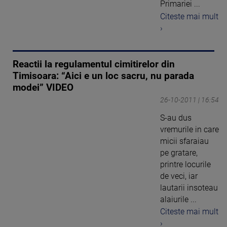
Primariei ...
Citeste mai mult
›
Reactii la regulamentul cimitirelor din
Timisoara: “Aici e un loc sacru, nu parada
modei” VIDEO
26-10-2011 | 16:54
S-au dus
vremurile in care
micii sfaraiau
pe gratare,
printre locurile
de veci, iar
lautarii insoteau
alaiurile ...
Citeste mai mult
›