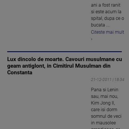
ani a fost ranit
si este acum la
spital, dupa ce o
bucata ...
Citeste mai mult
›
Lux dincolo de moarte. Cavouri musulmane cu
geam antiglont, in Cimitirul Musulman din
Constanta
21-12-2011 | 18:34
Pana si Lenin
sau, mai nou,
Kim Jong Il,
care isi dorm
somnul de veci
in mausolee