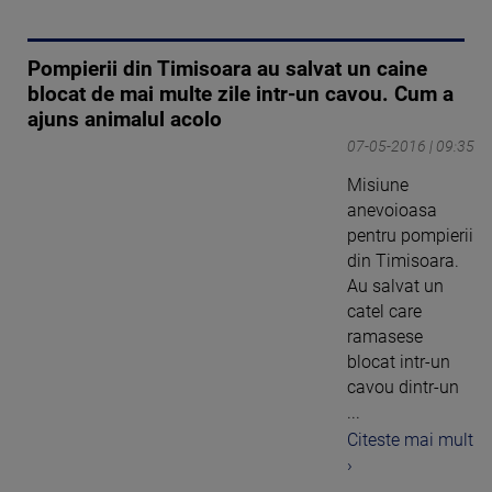
Pompierii din Timisoara au salvat un caine
blocat de mai multe zile intr-un cavou. Cum a
ajuns animalul acolo
07-05-2016 | 09:35
Misiune
anevoioasa
pentru pompierii
din Timisoara.
Au salvat un
catel care
ramasese
blocat intr-un
cavou dintr-un
...
Citeste mai mult
›