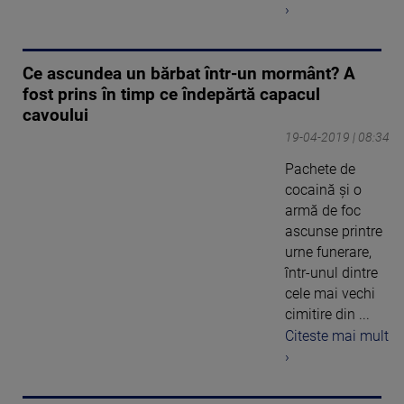
›
Ce ascundea un bărbat într-un mormânt? A
fost prins în timp ce îndepărtă capacul
cavoului
19-04-2019 | 08:34
Pachete de
cocaină şi o
armă de foc
ascunse printre
urne funerare,
într-unul dintre
cele mai vechi
cimitire din ...
Citeste mai mult
›