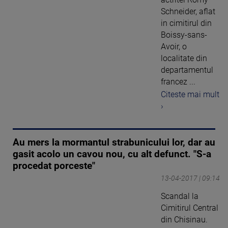
Schneider, aflat
in cimitirul din
Boissy-sans-
Avoir, o
localitate din
departamentul
francez ...
Citeste mai mult
›
Au mers la mormantul strabunicului lor, dar au
gasit acolo un cavou nou, cu alt defunct. "S-a
procedat porceste"
13-04-2017 | 09:14
Scandal la
Cimitirul Central
din Chisinau.