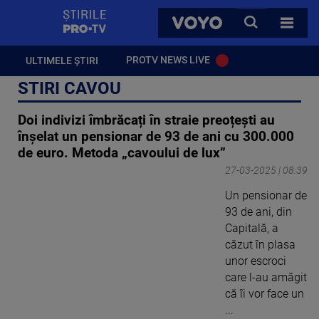
StirilePROTV
CAUTA
VOYO
TOATE 
PROTV NEWS LIVE
ULTIMELE ȘTIRI
STIRI CAVOU
Doi indivizi îmbrăcați în straie preoțești au
înșelat un pensionar de 93 de ani cu 300.000
de euro. Metoda „cavoului de lux”
27-03-2025 | 08:39
Un pensionar de
93 de ani, din
Capitală, a
căzut în plasa
unor escroci
care l-au amăgit
că îi vor face un
...