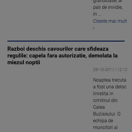
grandioase, ar
pali de invidie,
in ...
Citeste mai mult
›
Razboi deschis cavourilor care sfideaza
regulile: capela fara autorizatie, demolata la
miezul noptii
28-10-2011 | 12:12
Noaptea trecuta
a fost una deloc
linistita in
cimitirul din
Calea
Buziasului. O
echipa de
muncitori ai