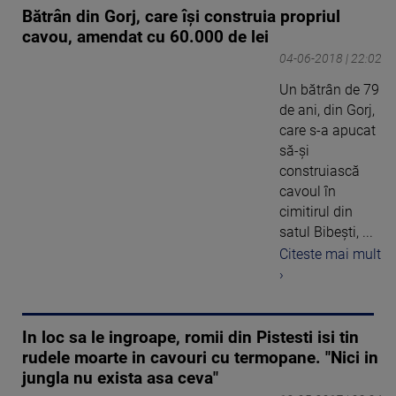
Bătrân din Gorj, care își construia propriul
cavou, amendat cu 60.000 de lei
04-06-2018 | 22:02
Un bătrân de 79
de ani, din Gorj,
care s-a apucat
să-şi
construiască
cavoul în
cimitirul din
satul Bibeşti, ...
Citeste mai mult
›
In loc sa le ingroape, romii din Pistesti isi tin
rudele moarte in cavouri cu termopane. "Nici in
jungla nu exista asa ceva"