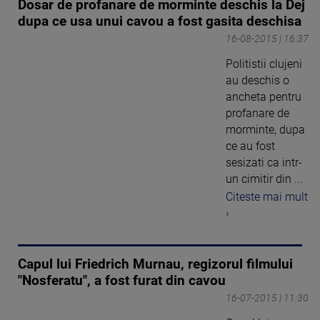
Dosar de profanare de morminte deschis la Dej
dupa ce usa unui cavou a fost gasita deschisa
16-08-2015 | 16:37
Politistii clujeni
au deschis o
ancheta pentru
profanare de
morminte, dupa
ce au fost
sesizati ca intr-
un cimitir din ...
Citeste mai mult
›
Capul lui Friedrich Murnau, regizorul filmului
"Nosferatu", a fost furat din cavou
16-07-2015 | 11:30