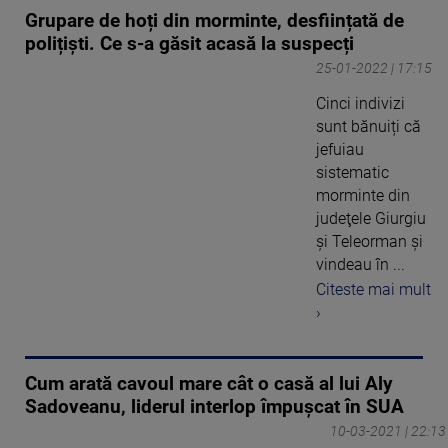
Grupare de hoți din morminte, desființată de
polițiști. Ce s-a găsit acasă la suspecți
25-01-2022 | 17:15
Cinci indivizi
sunt bănuiți că
jefuiau
sistematic
morminte din
judeţele Giurgiu
şi Teleorman și
vindeau în ...
Citeste mai mult
›
Cum arată cavoul mare cât o casă al lui Aly
Sadoveanu, liderul interlop împuşcat în SUA
10-03-2021 | 22:13