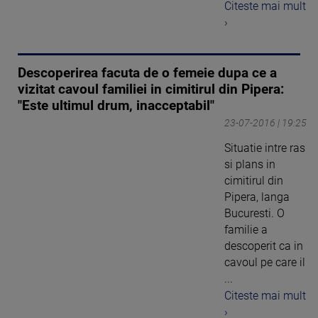
Citeste mai mult
›
Descoperirea facuta de o femeie dupa ce a
vizitat cavoul familiei in cimitirul din Pipera:
"Este ultimul drum, inacceptabil"
23-07-2016 | 19:25
Situatie intre ras
si plans in
cimitirul din
Pipera, langa
Bucuresti. O
familie a
descoperit ca in
cavoul pe care il
...
Citeste mai mult
›