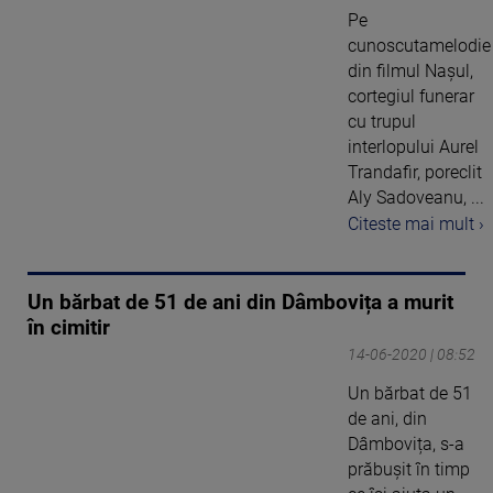
Pe
cunoscutamelodie
din filmul Nașul,
cortegiul funerar
cu trupul
interlopului Aurel
Trandafir, poreclit
Aly Sadoveanu, ...
Citeste mai mult ›
Un bărbat de 51 de ani din Dâmbovița a murit
în cimitir
14-06-2020 | 08:52
Un bărbat de 51
de ani, din
Dâmbovița, s-a
prăbușit în timp