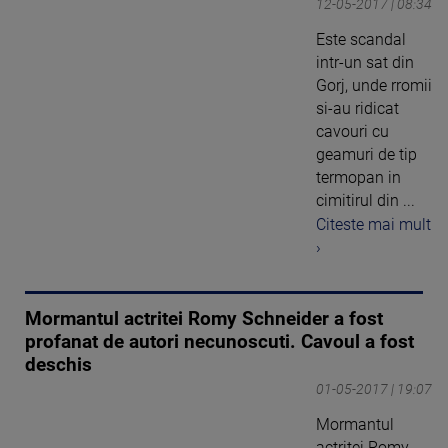
12-05-2017 | 08:34
Este scandal
intr-un sat din
Gorj, unde rromii
si-au ridicat
cavouri cu
geamuri de tip
termopan in
cimitirul din ...
Citeste mai mult
›
Mormantul actritei Romy Schneider a fost
profanat de autori necunoscuti. Cavoul a fost
deschis
01-05-2017 | 19:07
Mormantul
actritei Romy