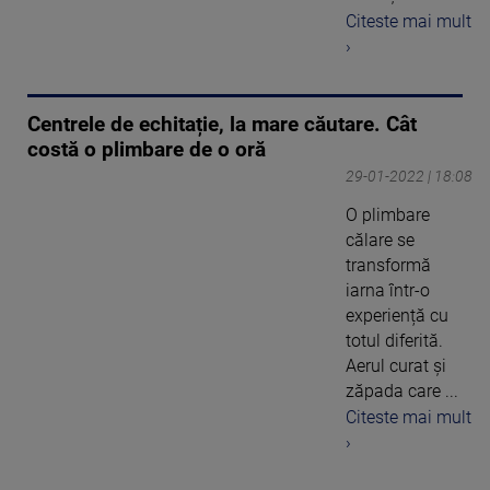
Citeste mai mult
›
Centrele de echitație, la mare căutare. Cât
costă o plimbare de o oră
29-01-2022 | 18:08
O plimbare
călare se
transformă
iarna într-o
experiență cu
totul diferită.
Aerul curat și
zăpada care ...
Citeste mai mult
›