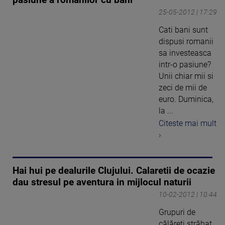
25-05-2012 | 17:29
Cati bani sunt
dispusi romanii
sa investeasca
intr-o pasiune?
Unii chiar mii si
zeci de mii de
euro. Duminica,
la ...
Citeste mai mult
›
Hai hui pe dealurile Clujului. Calaretii de ocazie
dau stresul pe aventura in mijlocul naturii
10-02-2012 | 10:44
Grupuri de
călăreţi străbat