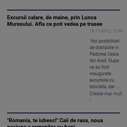
Excursii calare, de maine, prin Lunca
Muresului. Afla ce poti vedea pe trasee
16-11-2012 | 12:39
Noi posibilitati
de distractie in
Padurea Ceala
din Arad. Dupa
ce au fost
inaugurate
excursiile cu
bicicleta, dar ...
Citeste mai mult
›
"Romania, te iubesc!" Caii de rasa, noua
pasiune a romanilor cu bani