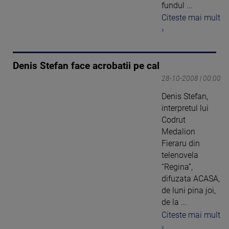
fundul ...
Citeste mai mult
›
Denis Stefan face acrobatii pe cal
28-10-2008 | 00:00
Denis Stefan,
interpretul lui
Codrut
Medalion
Fieraru din
telenovela
“Regina”,
difuzata ACASA,
de luni pina joi,
de la ...
Citeste mai mult
›