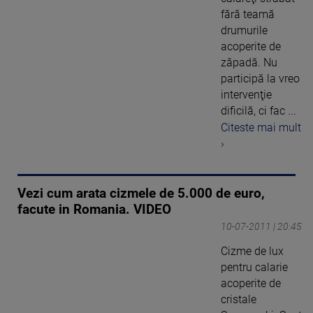
fără teamă
drumurile
acoperite de
zăpadă. Nu
participă la vreo
intervenţie
dificilă, ci fac ...
Citeste mai mult
›
Vezi cum arata cizmele de 5.000 de euro,
facute in Romania. VIDEO
10-07-2011 | 20:45
Cizme de lux
pentru calarie
acoperite de
cristale