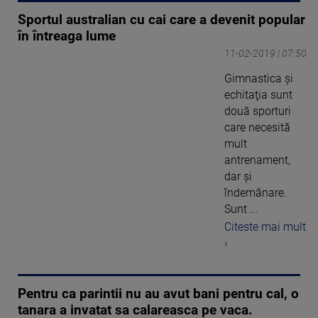
Sportul australian cu cai care a devenit popular
în întreaga lume
11-02-2019 | 07:50
Gimnastica şi
echitaţia sunt
două sporturi
care necesită
mult
antrenament,
dar şi
îndemânare.
Sunt ...
Citeste mai mult
›
Pentru ca parintii nu au avut bani pentru cal, o
tanara a invatat sa calareasca pe vaca.