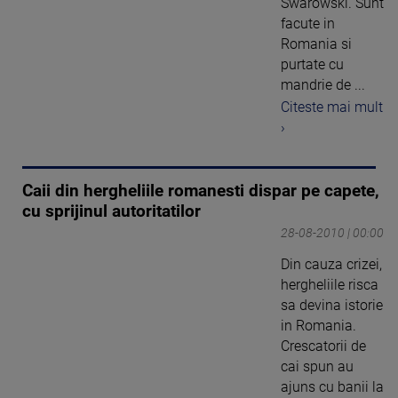
Swarowski. Sunt
facute in
Romania si
purtate cu
mandrie de ...
Citeste mai mult
›
Caii din hergheliile romanesti dispar pe capete,
cu sprijinul autoritatilor
28-08-2010 | 00:00
Din cauza crizei,
hergheliile risca
sa devina istorie
in Romania.
Crescatorii de
cai spun au
ajuns cu banii la