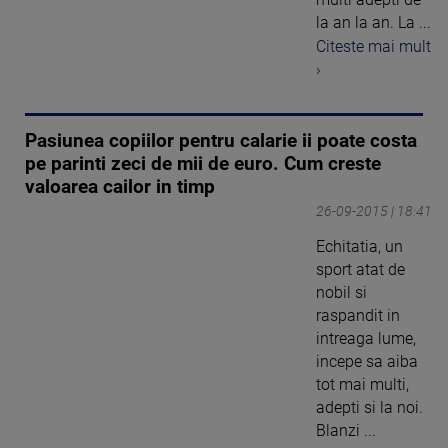
la an la an. La ...
Citeste mai mult
›
Pasiunea copiilor pentru calarie ii poate costa
pe parinti zeci de mii de euro. Cum creste
valoarea cailor in timp
26-09-2015 | 18:41
Echitatia, un
sport atat de
nobil si
raspandit in
intreaga lume,
incepe sa aiba
tot mai multi,
adepti si la noi.
Blanzi ...