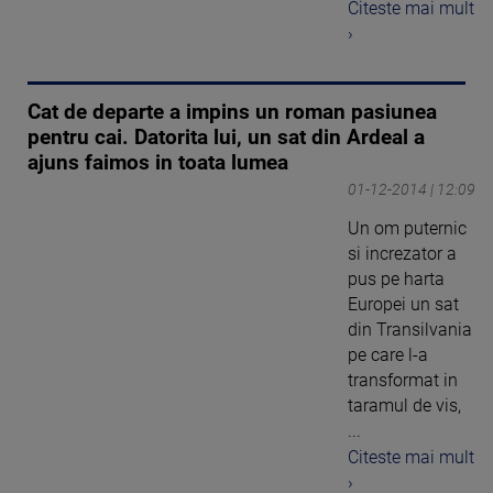
Citeste mai mult
›
Cat de departe a impins un roman pasiunea
pentru cai. Datorita lui, un sat din Ardeal a
ajuns faimos in toata lumea
01-12-2014 | 12:09
Un om puternic
si increzator a
pus pe harta
Europei un sat
din Transilvania
pe care l-a
transformat in
taramul de vis,
...
Citeste mai mult
›