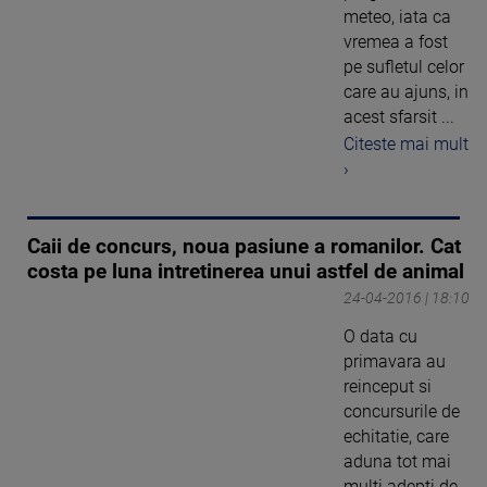
meteo, iata ca
vremea a fost
pe sufletul celor
care au ajuns, in
acest sfarsit ...
Citeste mai mult
›
Caii de concurs, noua pasiune a romanilor. Cat
costa pe luna intretinerea unui astfel de animal
24-04-2016 | 18:10
O data cu
primavara au
reinceput si
concursurile de
echitatie, care
aduna tot mai
multi adepti de