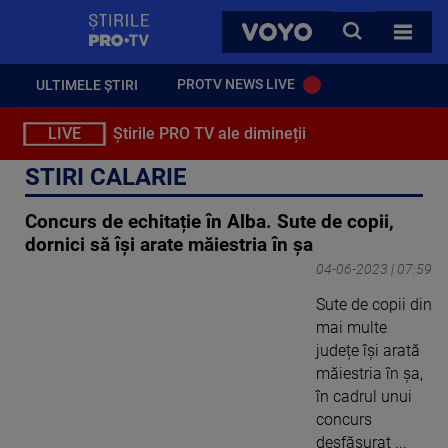
StirilePROTV
CAUTA
VOYO
TOATE 
PROTV NEWS LIVE
ULTIMELE ȘTIRI
LIVE
Știrile PRO TV ale dimineții
STIRI CALARIE
Concurs de echitație în Alba. Sute de copii,
dornici să își arate măiestria în șa
04-06-2023 | 07:59
Sute de copii din
mai multe
județe își arată
măiestria în șa,
în cadrul unui
concurs
desfășurat ...