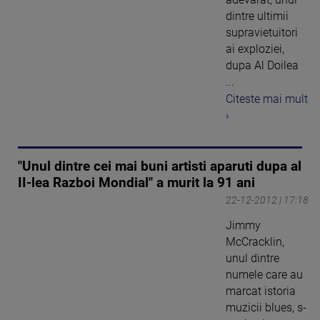
dintre ultimii
supravietuitori
ai exploziei,
dupa Al Doilea
...
Citeste mai mult
›
"Unul dintre cei mai buni artisti aparuti dupa al
II-lea Razboi Mondial" a murit la 91 ani
22-12-2012 | 17:18
Jimmy
McCracklin,
unul dintre
numele care au
marcat istoria
muzicii blues, s-