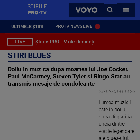
StirilePROTV
CAUTA
VOYO
TOATE 
PROTV NEWS LIVE
ULTIMELE ȘTIRI
LIVE
Știrile PRO TV ale dimineții
STIRI BLUES
Doliu in muzica dupa moartea lui Joe Cocker.
Paul McCartney, Steven Tyler si Ringo Star au
transmis mesaje de condoleante
23-12-2014 | 18:26
Lumea muzicii
este in doliu,
dupa disparitia
uneia dintre
vocile legendare
ale blues-ului.