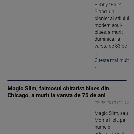
Bobby "Blue"
Bland, un
pionier al stilului
modern soul-
blues, a murit
duminica, la
varsta de 83 de
...
Citeste mai mult
›
Magic Slim, faimosul chitarist blues din
Chicago, a murit la varsta de 75 de ani
22-02-2013 | 12:17
Magic Slim, sau
Morris Holt, pe
numele
adevarat, unul