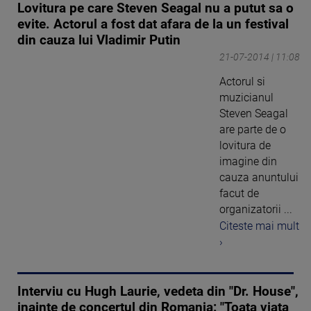
Lovitura pe care Steven Seagal nu a putut sa o
evite. Actorul a fost dat afara de la un festival
din cauza lui Vladimir Putin
21-07-2014 | 11:08
Actorul si
muzicianul
Steven Seagal
are parte de o
lovitura de
imagine din
cauza anuntului
facut de
organizatorii ...
Citeste mai mult
›
Interviu cu Hugh Laurie, vedeta din "Dr. House",
inainte de concertul din Romania: "Toata viata