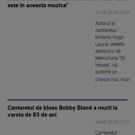
este in aceasta muzica"
17-06-2014 | 14:15
Actorul si
cantaretul
britanic Hugh
Laurie, vedeta
serialului de
televiziune "Dr.
House", va
sustine un ...
Citeste mai mult
›
Cantaretul de blues Bobby Bland a murit la
varsta de 83 de ani
24-06-2013 | 11:17
Cantaretul