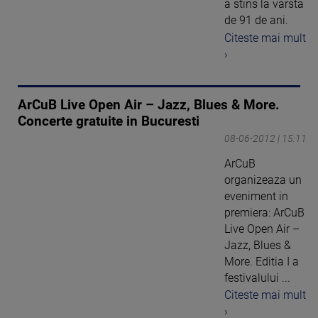
a stins la varsta
de 91 de ani.
Citeste mai mult
›
ArCuB Live Open Air – Jazz, Blues & More.
Concerte gratuite in Bucuresti
08-06-2012 | 15:11
ArCuB
organizeaza un
eveniment in
premiera: ArCuB
Live Open Air –
Jazz, Blues &
More. Editia I a
festivalului ...
Citeste mai mult
›