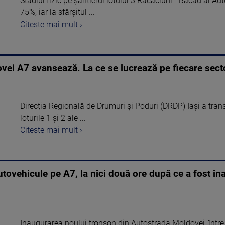
Stadiul fizic pe şantierul lotului 3 Răcăciuni - Bacău al Au
75%, iar la sfârşitul ...
Citeste mai mult ›
ovei A7 avansează. La ce se lucrează pe fiecare sec
Direcţia Regională de Drumuri şi Poduri (DRDP) Iaşi a transm
loturile 1 şi 2 ale ...
Citeste mai mult ›
tovehicule pe A7, la nici două ore după ce a fost in
Inaugurarea noului tronson din Autostrada Moldovei, între 