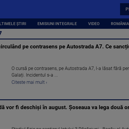
P
LTIMELE ȘTIRI
EMISIUNI INTEGRALE
VIDEO
ROMÂNIA,
7
 circulând pe contrasens pe Autostrada A7. Ce sancți
O cursă pe contrasens, pe Autostrada A7, l-a lăsat fără per
Galați. Incidentul s-a ...
Citeste mai mult ›
dă vor fi deschiși în august. Șoseaua va lega două 