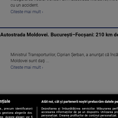
cu un accident.
Citeste mai mult ›
e Autostrada Moldovei. București–Focșani: 210 km d
Ministrul Transporturilor, Ciprian Şerban, a anunţat că înc
Moldovei sunt daţi ...
Citeste mai mult ›
nțiale
Atât noi, cât și partenerii noștri prelucrăm datele pe
1
, precum identificatorii
Dezvoltarea și îmbunătățirea serviciilor. Măsurarea per
accesarea informațiilor de pe un dispozitiv. Utilizarea pro
 gestiona alegerile dvs.
personalizat. Crearea profilurilor de conținut personalizat. 
te. Aceste alegeri vor fi