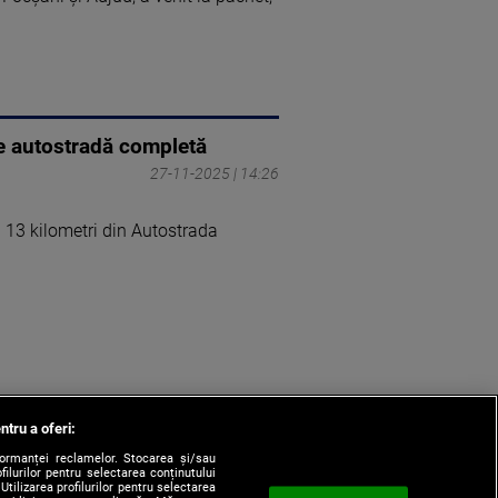
e autostradă completă
27-11-2025 | 14:26
ă 13 kilometri din Autostrada
ntru a oferi:
formanței reclamelor. Stocarea și/sau
filurilor pentru selectarea conținutului
Utilizarea profilurilor pentru selectarea