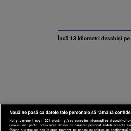
Încă 13 kilometri deschiși p
Nouă ne pasă ca datele tale personale să rămână confide
Noi și partenerii noștri
201
stocăm și/sau accesăm informații pe dispozitivul dvs.
cookie unici pentru prelucrarea datelor cu caracter personal. Puteți accepta sau
făcând clic mai jos sau în orice moment, pe pagina cu politica de confidențialita