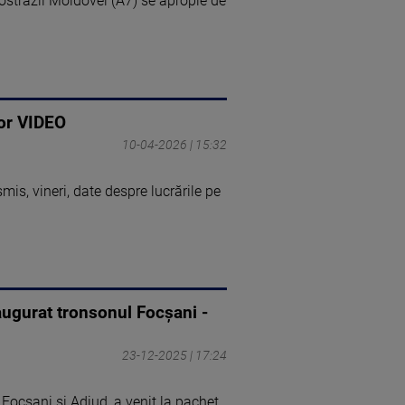
tostrăzii Moldovei (A7) se apropie de
tor VIDEO
10-04-2026 | 15:32
is, vineri, date despre lucrările pe
augurat tronsonul Focșani -
23-12-2025 | 17:24
Focșani și Adjud, a venit la pachet,