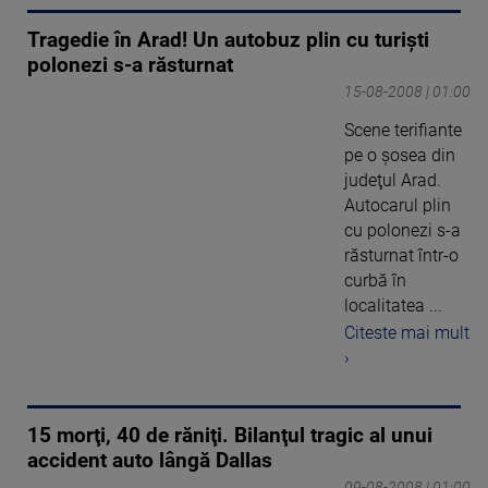
Tragedie în Arad! Un autobuz plin cu turişti
polonezi s-a răsturnat
15-08-2008 | 01:00
Scene terifiante
pe o şosea din
judeţul Arad.
Autocarul plin
cu polonezi s-a
răsturnat într-o
curbă în
localitatea ...
Citeste mai mult
›
15 morţi, 40 de răniţi. Bilanţul tragic al unui
accident auto lângă Dallas
09-08-2008 | 01:00