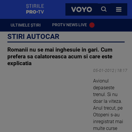
StirilePROTV
CAUTA
VOYO
TOATE 
PROTV NEWS LIVE
ULTIMELE ȘTIRI
STIRI AUTOCAR
Romanii nu se mai inghesuie in gari. Cum
prefera sa calatoreasca acum si care este
explicatia
05-01-2012 | 18:17
Avionul
depaseste
trenul. Si nu
doar la viteza.
Anul trecut, pe
Otopeni s-au
inregistrat mai
multe curse