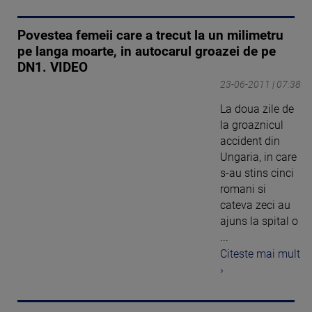
Povestea femeii care a trecut la un milimetru
pe langa moarte, in autocarul groazei de pe
DN1. VIDEO
23-06-2011 | 07:38
La doua zile de
la groaznicul
accident din
Ungaria, in care
s-au stins cinci
romani si
cateva zeci au
ajuns la spital o
...
Citeste mai mult
›