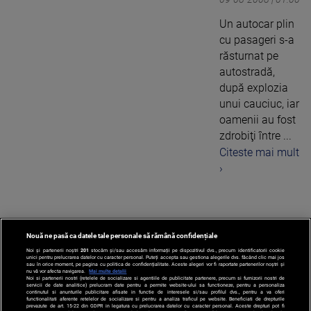
Un autocar plin
cu pasageri s-a
răsturnat pe
autostradă,
după explozia
unui cauciuc, iar
oamenii au fost
zdrobiţi între ...
Citeste mai mult
›
Nouă ne pasă ca datele tale personale să rămână confidențiale
‹
1
...
9
Noi și partenerii noștri
201
stocăm și/sau accesăm informații pe dispozitivul dvs., precum identificatorii cookie
unici pentru prelucrarea datelor cu caracter personal. Puteți accepta sau gestiona alegerile dvs. făcând clic mai jos
sau în orice moment, pe pagina cu politica de confidențialitate. Aceste alegeri vor fi raportate partenerilor noștri și
nu vă vor afecta navigarea.
Mai multe detalii
Noi si partenerii nostri (retelele de socializare si agentiile de publicitate partenere, precum si furnizorii nostri de
servicii de date analitice) prelucram date pentru a permite website-ului sa functioneze, pentru a personaliza
continutul si anunturile publicitare afisate in functie de interesele si/sau profilul dvs., pentru a va oferi
functionalitati aferente retelelor de socializare si pentru a analiza traficul pe website. Beneficiati de drepturile
prevazute de art. 15-22 din GDPR in legatura cu prelucrarea datelor cu caracter personal. Aceste drepturi pot fi