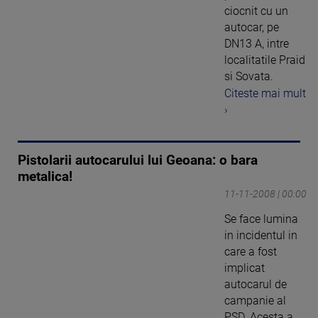
ciocnit cu un
autocar, pe
DN13 A, intre
localitatile Praid
si Sovata.
Citeste mai mult
›
Pistolarii autocarului lui Geoana: o bara
metalica!
11-11-2008 | 00:00
Se face lumina
in incidentul in
care a fost
implicat
autocarul de
campanie al
PSD. Acesta a