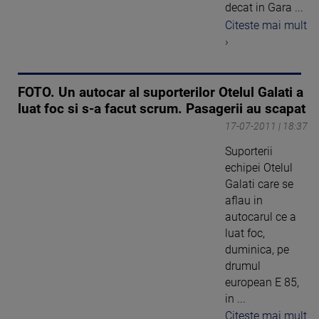
decat in Gara ...
Citeste mai mult
›
FOTO. Un autocar al suporterilor Otelul Galati a
luat foc si s-a facut scrum. Pasagerii au scapat
17-07-2011 | 18:37
Suporterii
echipei Otelul
Galati care se
aflau in
autocarul ce a
luat foc,
duminica, pe
drumul
european E 85,
in ...
Citeste mai mult