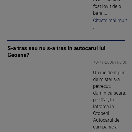
fost lovit de o
bara ...
Citeste mai mult
›
S-a tras sau nu s-a tras in autocarul lui
Geoana?
10-11-2008 | 00:00
Un incident plin
de mister s-a
petrecut,
duminica seara,
pe DN1, la
intrarea in
Otopeni.
Autocarul de
campanie al