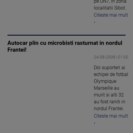
pe DN7, in zona
localitatii Sibot.
Citeste mai mult
›
Autocar plin cu microbisti rasturnat in nordul
Frantei!
24-08-2008 | 01:00
Doi suporteri ai
echipei de fotbal
Olympique
Marseille au
murit si alti 32
au fost raniti in
nordul Frantei.
Citeste mai mult
›