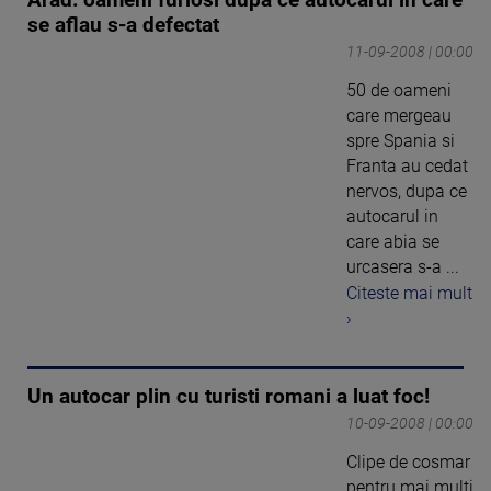
se aflau s-a defectat
11-09-2008 | 00:00
50 de oameni
care mergeau
spre Spania si
Franta au cedat
nervos, dupa ce
autocarul in
care abia se
urcasera s-a ...
Citeste mai mult
›
Un autocar plin cu turisti romani a luat foc!
10-09-2008 | 00:00
Clipe de cosmar
pentru mai multi