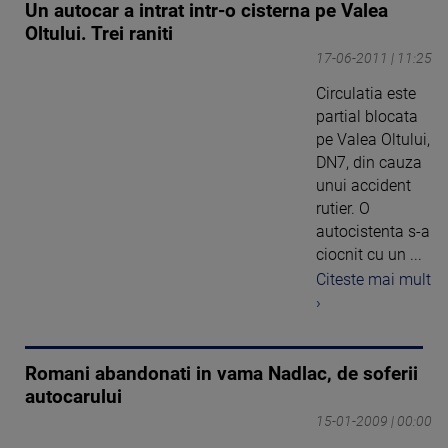
Un autocar a intrat intr-o cisterna pe Valea
Oltului. Trei raniti
17-06-2011 | 11:25
Circulatia este
partial blocata
pe Valea Oltului,
DN7, din cauza
unui accident
rutier. O
autocistenta s-a
ciocnit cu un ...
Citeste mai mult
›
Romani abandonati in vama Nadlac, de soferii
autocarului
15-01-2009 | 00:00