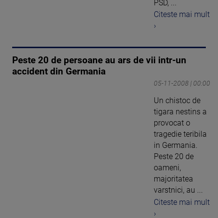
PSD, ...
Citeste mai mult
›
Peste 20 de persoane au ars de vii intr-un
accident din Germania
05-11-2008 | 00:00
Un chistoc de
tigara nestins a
provocat o
tragedie teribila
in Germania.
Peste 20 de
oameni,
majoritatea
varstnici, au ...
Citeste mai mult
›