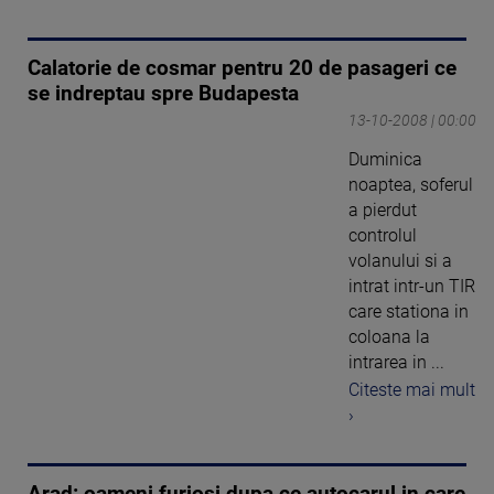
Calatorie de cosmar pentru 20 de pasageri ce
se indreptau spre Budapesta
13-10-2008 | 00:00
Duminica
noaptea, soferul
a pierdut
controlul
volanului si a
intrat intr-un TIR
care stationa in
coloana la
intrarea in ...
Citeste mai mult
›
Arad: oameni furiosi dupa ce autocarul in care