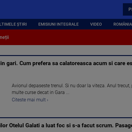
P
LTIMELE ȘTIRI
EMISIUNI INTEGRALE
VIDEO
ROMÂNIA,
neții
n gari. Cum prefera sa calatoreasca acum si care es
Avionul depaseste trenul. Si nu doar la viteza. Anul trecut,
multe curse decat in Gara ...
Citeste mai mult ›
or Otelul Galati a luat foc si s-a facut scrum. Pasag