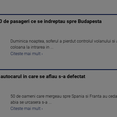
0 de pasageri ce se indreptau spre Budapesta
Duminica noaptea, soferul a pierdut controlul volanului si a
coloana la intrarea in ...
Citeste mai mult ›
autocarul in care se aflau s-a defectat
50 de oameni care mergeau spre Spania si Franta au cedat
abia se urcasera s-a ...
Citeste mai mult ›