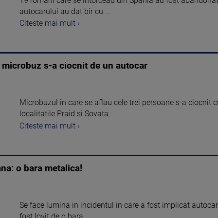
19 romani care se intorceau din Spania au fost abandonat
autocarului au dat bir cu ...
Citeste mai mult ›
n microbuz s-a ciocnit de un autocar
Microbuzul in care se aflau cele trei persoane s-a ciocnit 
localitatile Praid si Sovata.
Citeste mai mult ›
ana: o bara metalica!
Se face lumina in incidentul in care a fost implicat autoc
fost lovit de o bara ...