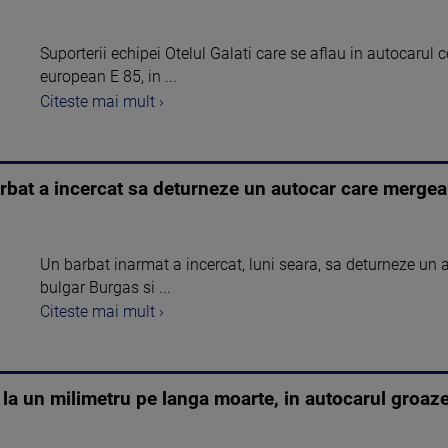
Suporterii echipei Otelul Galati care se aflau in autocarul 
european E 85, in ...
Citeste mai mult ›
arbat a incercat sa deturneze un autocar care merge
Un barbat inarmat a incercat, luni seara, sa deturneze un 
bulgar Burgas si ...
Citeste mai mult ›
 la un milimetru pe langa moarte, in autocarul groa