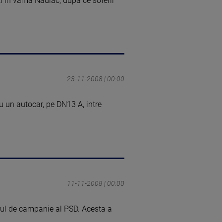
i in vama Nadlac, dupa ce soferii
23-11-2008 | 00:00
cu un autocar, pe DN13 A, intre
11-11-2008 | 00:00
arul de campanie al PSD. Acesta a