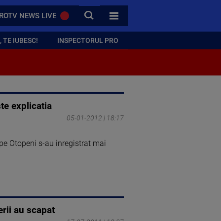
CAUTA
ROTV NEWS LIVE
TOATE CATEGORIILE
 TE IUBESC!
INSPECTORUL PRO
te explicatia
05-01-2012 | 18:17
 pe Otopeni s-au inregistrat mai
erii au scapat