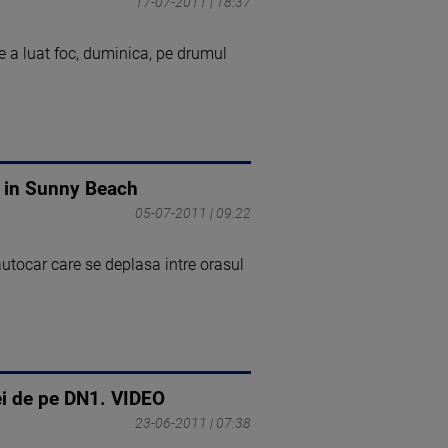
17-07-2011 | 18:37
ce a luat foc, duminica, pe drumul
a in Sunny Beach
05-07-2011 | 09:22
autocar care se deplasa intre orasul
zei de pe DN1. VIDEO
23-06-2011 | 07:38