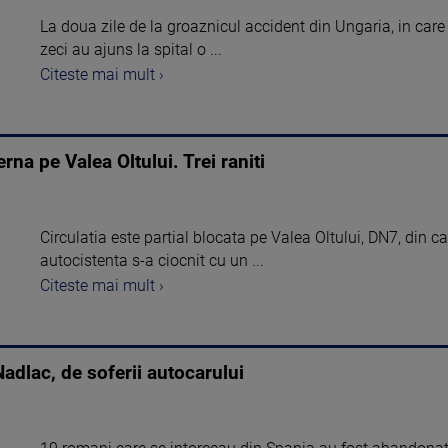
La doua zile de la groaznicul accident din Ungaria, in care
zeci au ajuns la spital o ...
Citeste mai mult ›
erna pe Valea Oltului. Trei raniti
Circulatia este partial blocata pe Valea Oltului, DN7, din c
autocistenta s-a ciocnit cu un ...
Citeste mai mult ›
dlac, de soferii autocarului