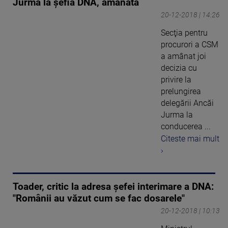
Jurma la șefia DNA, amânată
20-12-2018 | 14:26
Secţia pentru
procurori a CSM
a amânat joi
decizia cu
privire la
prelungirea
delegării Ancăi
Jurma la
conducerea ...
Citeste mai mult
›
Toader, critic la adresa şefei interimare a DNA:
"Românii au văzut cum se fac dosarele"
20-12-2018 | 10:13