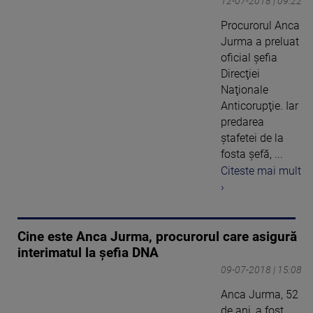
12-07-2018 | 09:22
Procurorul Anca
Jurma a preluat
oficial şefia
Direcţiei
Naţionale
Anticorupţie. Iar
predarea
ştafetei de la
fosta şefă, ...
Citeste mai mult
›
Cine este Anca Jurma, procurorul care asigură
interimatul la șefia DNA
09-07-2018 | 15:08
Anca Jurma, 52
de ani, a fost