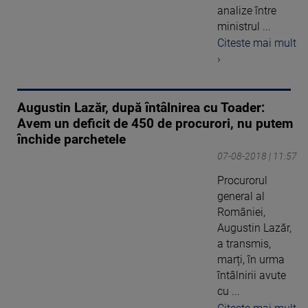
analize între
ministrul ...
Citeste mai mult
›
Augustin Lazăr, după întâlnirea cu Toader:
Avem un deficit de 450 de procurori, nu putem
închide parchetele
07-08-2018 | 11:57
Procurorul
general al
României,
Augustin Lazăr,
a transmis,
marți, în urma
întâlnirii avute
cu ...