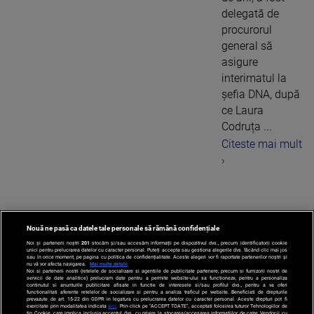
delegată de
procurorul
general să
asigure
interimatul la
șefia DNA, după
ce Laura
Codruța ...
Citeste mai mult
›
Nouă ne pasă ca datele tale personale să rămână confidențiale
1
Noi și partenerii noștri
201
stocăm și/sau accesăm informații pe dispozitivul dvs., precum identificatorii cookie
unici pentru prelucrarea datelor cu caracter personal. Puteți accepta sau gestiona alegerile dvs. făcând clic mai jos
sau în orice moment, pe pagina cu politica de confidențialitate. Aceste alegeri vor fi raportate partenerilor noștri și
nu vă vor afecta navigarea.
Mai multe detalii
Noi si partenerii nostri (retelele de socializare si agentiile de publicitate partenere, precum si furnizorii nostri de
servicii de date analitice) prelucram date pentru a permite website-ului sa functioneze, pentru a personaliza
continutul si anunturile publicitare afisate in functie de interesele si/sau profilul dvs., pentru a va oferi
functionalitati aferente retelelor de socializare si pentru a analiza traficul pe website. Beneficiati de drepturile
prevazute de art. 15-22 din GDPR in legatura cu prelucrarea datelor cu caracter personal. Aceste drepturi pot fi
exercitate prin modalitatea indicata
aici
. Prin click pe “ACCEPT TOATE”, acceptati folosirea tuturor Tehnologiilor de
tip Cookie, care implica inclusiv acceptul dvs. cu privire la stocarea/accesarea informatiilor de catre Vendor-ii cu