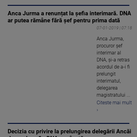
Anca Jurma a renunțat la șefia interimară. DNA
ar putea rămâne fără șef pentru prima dată
07-01-2019 | 07:18
Anca Jurma,
procuror șef
interimar al
DNA, și-a retras
acordul de a-i fi
prelungit
interimatul,
delegarea
magistratului ...
Citeste mai mult
›
Decizia cu privire la prelungirea delegării Ancăi