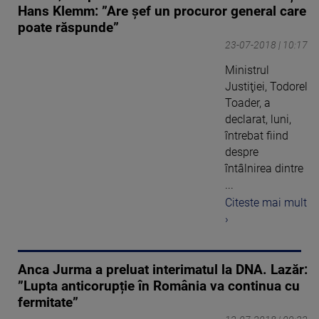
Hans Klemm: ”Are şef un procuror general care
poate răspunde”
23-07-2018 | 10:17
Ministrul
Justiţiei, Todorel
Toader, a
declarat, luni,
întrebat fiind
despre
întâlnirea dintre
...
Citeste mai mult
›
Anca Jurma a preluat interimatul la DNA. Lazăr:
”Lupta anticorupție în România va continua cu
fermitate”