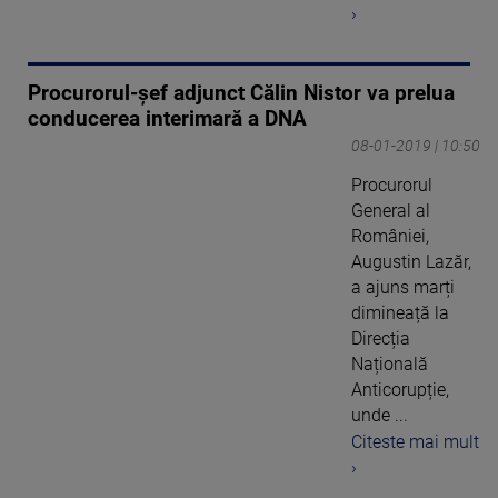
›
Procurorul-şef adjunct Călin Nistor va prelua
conducerea interimară a DNA
08-01-2019 | 10:50
Procurorul
General al
României,
Augustin Lazăr,
a ajuns marți
dimineață la
Direcția
Națională
Anticorupție,
unde ...
Citeste mai mult
›