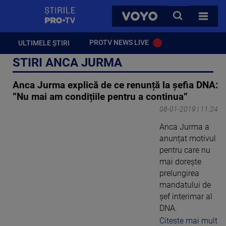
StirilePROTV
CAUTA
VOYO
TOATE 
PROTV NEWS LIVE
ULTIMELE ȘTIRI
STIRI ANCA JURMA
Anca Jurma explică de ce renunță la șefia DNA:
”Nu mai am condițiile pentru a continua”
08-01-2019 | 11:24
Anca Jurma a
anunțat motivul
pentru care nu
mai doreşte
prelungirea
mandatului de
şef interimar al
DNA.
Citeste mai mult