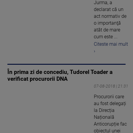
Jurma, a
declarat că un
act normativ de
o importanţă
atât de mare
cum este ...
Citeste mai mult
›
În prima zi de concediu, Tudorel Toader a
verificat procurorii DNA
07-08-2018 | 21:31
Procurorii care
au fost delegați
la Direcția
Națională
Anticorupție fac
obiectul unei