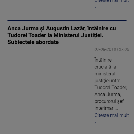
Citeste mai mult
›
Anca Jurma și Augustin Lazăr, întâlnire cu
Tudorel Toader la Ministerul Justiției.
Subiectele abordate
07-08-2018 | 07:06
Întâlnire
crucială la
ministerul
justiţiei între
Tudorel Toader,
Anca Jurma,
procurorul şef
interimar ...
Citeste mai mult
›