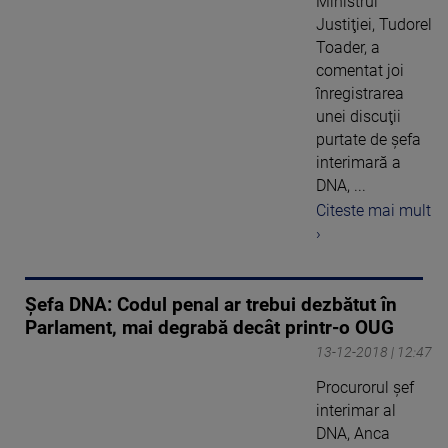
Ministrul
Justiţiei, Tudorel
Toader, a
comentat joi
înregistrarea
unei discuţii
purtate de şefa
interimară a
DNA, ...
Citeste mai mult
›
Șefa DNA: Codul penal ar trebui dezbătut în
Parlament, mai degrabă decât printr-o OUG
13-12-2018 | 12:47
Procurorul şef
interimar al
DNA, Anca