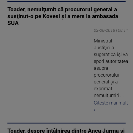
Toader, nemulţumit că procurorul general a
susţinut-o pe Kovesi şi a mers la ambasada
SUA
02-08-2018 | 08:11
Ministrul
Justiţiei a
sugerat că îşi va
spori autoritatea
asupra
procurorului
general şi a
exprimat
nemulţumiri ...
Citeste mai mult
›
Toader, despre întâlnirea dintre Anca Jurma şi