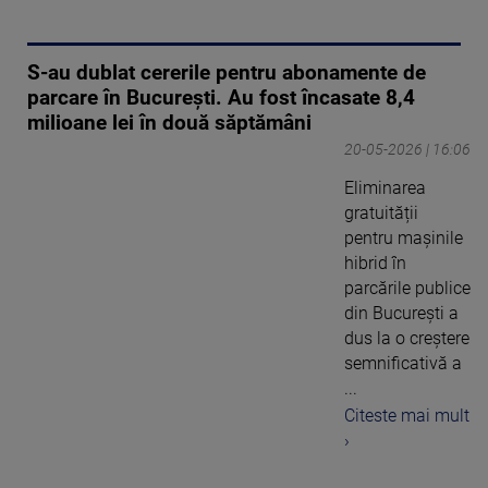
S-au dublat cererile pentru abonamente de
parcare în București. Au fost încasate 8,4
milioane lei în două săptămâni
20-05-2026 | 16:06
Eliminarea
gratuității
pentru mașinile
hibrid în
parcările publice
din București a
dus la o creștere
semnificativă a
...
Citeste mai mult
›