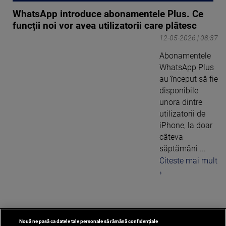
WhatsApp introduce abonamentele Plus. Ce
funcții noi vor avea utilizatorii care plătesc
12-05-2026 | 08:37
Abonamentele
WhatsApp Plus
au început să fie
disponibile
unora dintre
utilizatorii de
iPhone, la doar
câteva
săptămâni ...
Citeste mai mult
›
Nouă ne pasă ca datele tale personale să rămână confidențiale