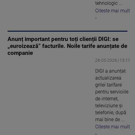
tehnologic ...
Citeste mai mult
›
Anunț important pentru toți clienții DIGI: se
„euroizează” facturile. Noile tarife anunțate de
companie
26-05-2026 | 13:11
DIGI a anunțat
actualizarea
grilei tarifare
pentru serviciile
de internet,
televiziune și
telefonie, după
mai bine de ...
Citeste mai mult
›