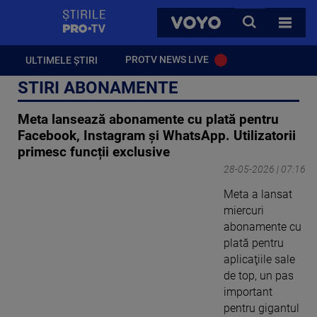
StirilePROTV
CAUTA
VOYO
TOATE 
PROTV NEWS LIVE
ULTIMELE ȘTIRI
STIRI ABONAMENTE
Meta lansează abonamente cu plată pentru
Facebook, Instagram şi WhatsApp. Utilizatorii
primesc funcții exclusive
28-05-2026 | 07:16
Meta a lansat
miercuri
abonamente cu
plată pentru
aplicaţiile sale
de top, un pas
important
pentru gigantul