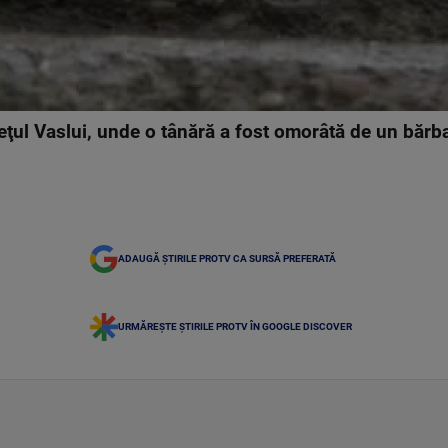
ţul Vaslui, unde o tânără a fost omorâtă de un bărbat
ADAUGĂ ȘTIRILE PROTV CA SURSĂ PREFERATĂ
URMĂREȘTE ȘTIRILE PROTV ÎN GOOGLE DISCOVER