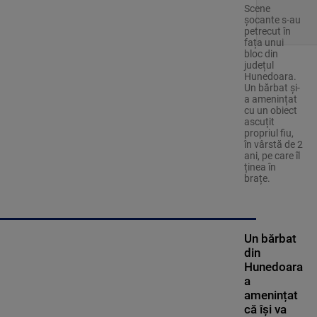
Scene
șocante s-au
petrecut în
fața unui
bloc din
județul
Hunedoara.
Un bărbat și-
a amenințat
cu un obiect
ascuțit
propriul fiu,
în vârstă de 2
ani, pe care îl
ținea în
brațe.
Un bărbat
din
Hunedoara
a
amenințat
că își va