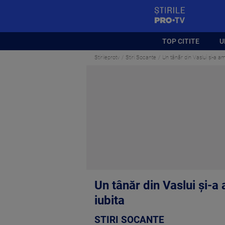
StirilePROTV
TOP CITITE
U
Stirileprotv
Stiri Socante
Un tânăr din Vaslui şi-a am
Un tânăr din Vaslui şi-a 
iubita
STIRI SOCANTE