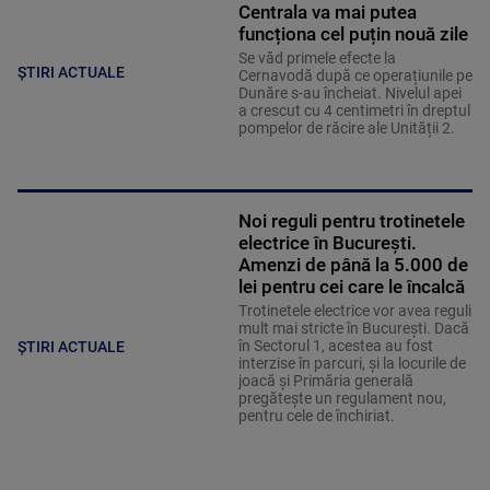
Centrala va mai putea
funcționa cel puțin nouă zile
Se văd primele efecte la
ȘTIRI ACTUALE
Cernavodă după ce operațiunile pe
Dunăre s-au încheiat. Nivelul apei
a crescut cu 4 centimetri în dreptul
pompelor de răcire ale Unității 2.
Noi reguli pentru trotinetele
electrice în București.
Amenzi de până la 5.000 de
lei pentru cei care le încalcă
Trotinetele electrice vor avea reguli
mult mai stricte în București. Dacă
în Sectorul 1, acestea au fost
ȘTIRI ACTUALE
interzise în parcuri, și la locurile de
joacă și Primăria generală
pregătește un regulament nou,
pentru cele de închiriat.