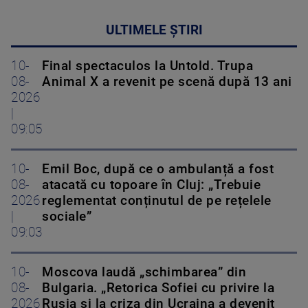
ULTIMELE ȘTIRI
10-
Final spectaculos la Untold. Trupa
08-
Animal X a revenit pe scenă după 13 ani
2026
|
09:05
10-
Emil Boc, după ce o ambulanță a fost
08-
atacată cu topoare în Cluj: „Trebuie
2026
reglementat conținutul de pe rețelele
|
sociale”
09:03
10-
Moscova laudă „schimbarea” din
08-
Bulgaria. „Retorica Sofiei cu privire la
2026
Rusia și la criza din Ucraina a devenit