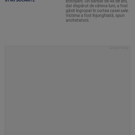
Botoșani. Un bărbat de 48 de ani,
dat dispărut de câteva luni, a fost
găsit îngropat în curtea casei sale.
Victima a fost înjunghiată, spun
anchetatorii.