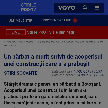
StirilePROTV
CAUTA
VOYO
TOATE 
PROTV NEWS LIVE
ULTIMELE ȘTIRI
LIVE
Știrile PRO TV ale dimineții
Stirileprotv
Stiri Socante
Un bărbat a murit strivit de acoperişul unei construcţii care
s-a prăbușit
Un bărbat a murit strivit de acoperişul
unei construcţii care s-a prăbușit
Data publicării:
17-03-2018 | 06:33
STIRI SOCANTE
Data actualizării:
14-08-2025 | 23:00
Sfârşit dramatic pentru un bărbat din Botoşani.
Acoperişul unei construcţii din lemn s-a
prăbuşit peste un gard metalic, iar omul, care
făcea curăţenie acolo, a fost prins la mijloc şi n-