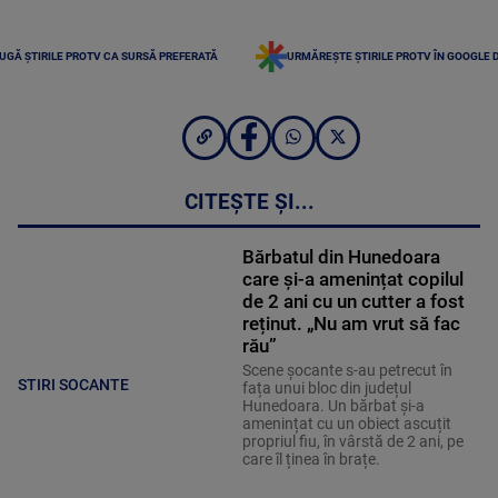
UGĂ ȘTIRILE PROTV CA SURSĂ PREFERATĂ
URMĂREȘTE ȘTIRILE PROTV ÎN GOOGLE 
CITEȘTE ȘI...
Bărbatul din Hunedoara
care și-a amenințat copilul
de 2 ani cu un cutter a fost
reținut. „Nu am vrut să fac
rău”
Scene șocante s-au petrecut în
STIRI SOCANTE
fața unui bloc din județul
Hunedoara. Un bărbat și-a
amenințat cu un obiect ascuțit
propriul fiu, în vârstă de 2 ani, pe
care îl ținea în brațe.