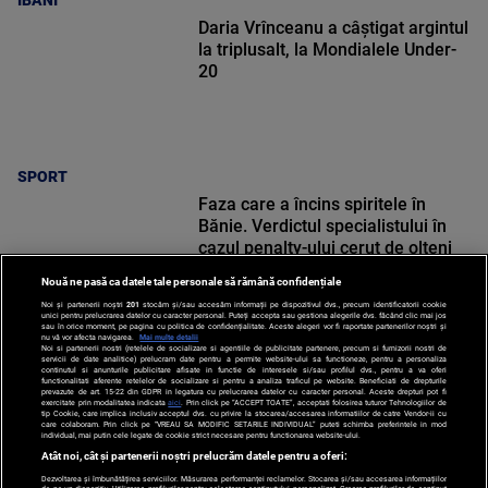
IBANI
Daria Vrînceanu a câştigat argintul
la triplusalt, la Mondialele Under-
20
SPORT
Faza care a încins spiritele în
Bănie. Verdictul specialistului în
cazul penalty-ului cerut de olteni
Nouă ne pasă ca datele tale personale să rămână confidențiale
Noi și partenerii noștri
201
stocăm și/sau accesăm informații pe dispozitivul dvs., precum identificatorii cookie
unici pentru prelucrarea datelor cu caracter personal. Puteți accepta sau gestiona alegerile dvs. făcând clic mai jos
sau în orice moment, pe pagina cu politica de confidențialitate. Aceste alegeri vor fi raportate partenerilor noștri și
nu vă vor afecta navigarea.
Mai multe detalii
Noi si partenerii nostri (retelele de socializare si agentiile de publicitate partenere, precum si furnizorii nostri de
SPORT
servicii de date analitice) prelucram date pentru a permite website-ului sa functioneze, pentru a personaliza
continutul si anunturile publicitare afisate in functie de interesele si/sau profilul dvs., pentru a va oferi
functionalitati aferente retelelor de socializare si pentru a analiza traficul pe website. Beneficiati de drepturile
prevazute de art. 15-22 din GDPR in legatura cu prelucrarea datelor cu caracter personal. Aceste drepturi pot fi
exercitate prin modalitatea indicata
aici
. Prin click pe “ACCEPT TOATE”, acceptati folosirea tuturor Tehnologiilor de
tip Cookie, care implica inclusiv acceptul dvs. cu privire la stocarea/accesarea informatiilor de catre Vendor-ii cu
care colaboram. Prin click pe “VREAU SA MODIFIC SETARILE INDIVIDUAL” puteti schimba preferintele in mod
individual, mai putin cele legate de cookie strict necesare pentru functionarea website-ului.
Atât noi, cât și partenerii noștri prelucrăm datele pentru a oferi:
Dezvoltarea și îmbunătățirea serviciilor. Măsurarea performanței reclamelor. Stocarea și/sau accesarea informațiilor