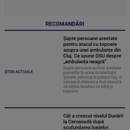
RECOMANDĂRI
Șapte persoane arestate
pentru atacul cu topoare
asupra unei ambulanțe din
Cluj. Ce spune DSU despre
„ambulanța neagră”
Șapte persoane au fost arestate
ȘTIRI ACTUALE
preventiv în urma incidentului
șocant, petrecut în județul Cluj. O
salvare în misiune a fost atacată
de câțiva localnici cu bâte și
topoare.
Cât a crescut nivelul Dunării
la Cernavodă după
scufundarea barjelor.