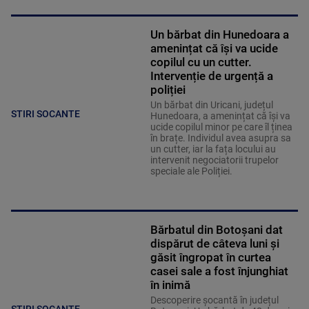
Un bărbat din Hunedoara a
amenințat că își va ucide
copilul cu un cutter.
Intervenție de urgență a
poliției
Un bărbat din Uricani, județul
STIRI SOCANTE
Hunedoara, a amenințat că își va
ucide copilul minor pe care îl ținea
în brațe. Individul avea asupra sa
un cutter, iar la fața locului au
intervenit negociatorii trupelor
speciale ale Poliției.
Bărbatul din Botoșani dat
dispărut de câteva luni și
găsit îngropat în curtea
casei sale a fost înjunghiat
în inimă
Descoperire șocantă în județul
STIRI SOCANTE