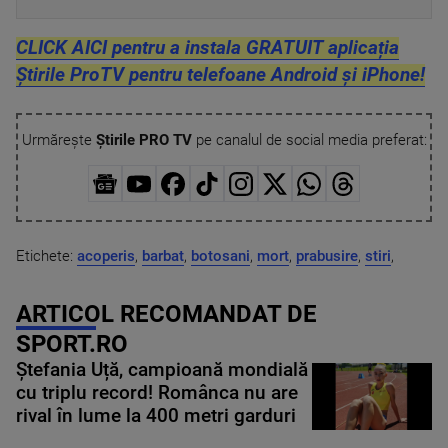
CLICK AICI pentru a instala GRATUIT aplicația
Știrile ProTV pentru telefoane Android și iPhone!
Urmărește
Știrile PRO TV
pe canalul de social media preferat:
Etichete:
acoperis
,
barbat
,
botosani
,
mort
,
prabusire
,
stiri
,
ARTICOL RECOMANDAT DE
SPORT.RO
Ștefania Uță, campioană mondială
cu triplu record! Românca nu are
rival în lume la 400 metri garduri