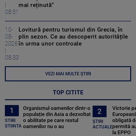
|
mai reținută”
08:51
10-
Lovitură pentru turismul din Grecia, în
08-
plin sezon. Ce au descoperit autoritățile
2026
în urma unor controale
|
08:33
VEZI MAI MULTE ȘTIRI
TOP CITITE
Organismul oamenilor dintr-o
Victorie p
1
2
populație din Asia a dezvoltat
Europeană
o abilitate pe care restul
obligată d
STIRI
ȘTIRI
oamenilor nu o au
permită au
STIINTA
ACTUALE
la EPPO