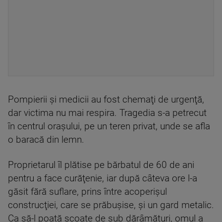
Pompierii şi medicii au fost chemaţi de urgenţă,
dar victima nu mai respira. Tragedia s-a petrecut
în centrul oraşului, pe un teren privat, unde se afla
o baracă din lemn.
Proprietarul îl plătise pe bărbatul de 60 de ani
pentru a face curăţenie, iar după câteva ore l-a
găsit fără suflare, prins între acoperişul
construcţiei, care se prăbuşise, şi un gard metalic.
Ca să-l poată scoate de sub dărâmături, omul a