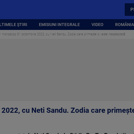
P
LTIMELE ȘTIRI
EMISIUNI INTEGRALE
VIDEO
ROMÂNIA,
Horoscop 31 octombrie 2022, cu Neti Sandu. Zodia care primește o veste neașteptată
2022, cu Neti Sandu. Zodia care primește