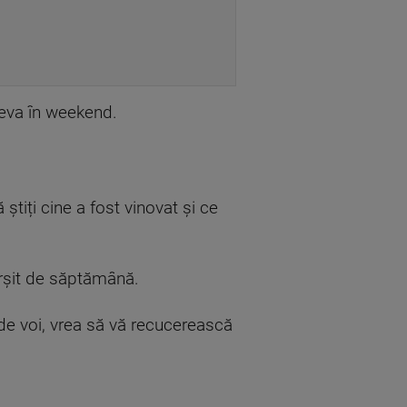
deva în weekend.
 știți c
ine
a fost vinovat și ce
fârșit de săptămână.
r de voi, vrea să vă recucerească