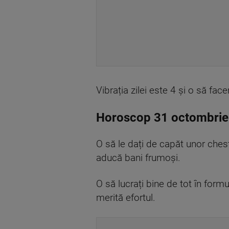
Vibrația zilei este
4
și o să face
Horoscop 31 octombrie
O să le da
ți
de capăt unor chesti
aducă bani frumoși.
O să lucrați bine de tot în form
merită efortul.