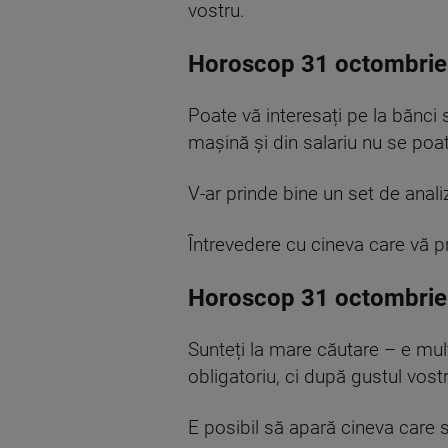
vostru.
Horoscop 31 octombrie
Poate vă interesați pe la bănci
mașină și din salariu nu se poat
V
-ar
prinde bine un set de analiz
Întrevedere cu cineva care vă p
Horoscop 31 octombrie
Sunteți la mare căutare – e mult
obligatoriu, ci după gustul vost
E posibil să apară cineva care s