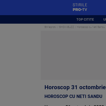
StirilePROTV
TOP CITITE
U
Stirileprotv
SHOW-BUZZ
Horoscop cu Neti Sandu
Horoscop 31 octombrie 
HOROSCOP CU NETI SANDU