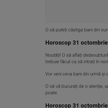
O să puteți câștiga bani din su
Horoscop 31 octombrie
Noutăți! O să aflați dedesubturil
trebuie făcut ca să intrați în nor
Vor veni ceva bani din urmă și o
O să vă bucurați de o atenție, u
poate.
Horoscop 31 octombrie