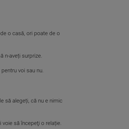
 de o casă, ori poate de o
ă n-aveți surprize.
 pentru voi sau nu.
e să alegeți, că nu e nimic
 voie să începeţi o relație.