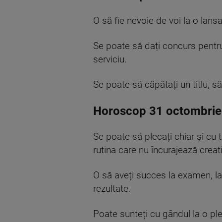
O să fie nevoie de voi la o lan
Se poate să dați concurs pentru
serviciu.
Se poate să căpătați un titlu, s
Horoscop 31 octombrie
Se poate să plecați chiar și cu t
rutina
care
nu încurajează creati
O să aveți succes la examen, la 
rezultate.
Poate sunteți cu gândul la o plec