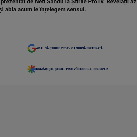
ezentat de Neti Sandu la Știrile ProTv. Revelații az
i și abia acum le înțelegem sensul.
ADAUGĂ ȘTIRILE PROTV CA SURSĂ PREFERATĂ
URMĂREȘTE ȘTIRILE PROTV ÎN GOOGLE DISCOVER