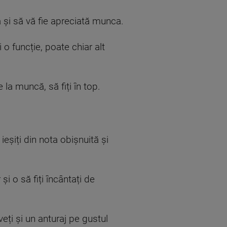
 și să vă fie apreciată munca.
 o funcție,
poate
chiar alt
la muncă, să fiți în top.
 ieșiți din nota obișnuită
și
i o să fiți încântați de
veți și un anturaj pe gustul