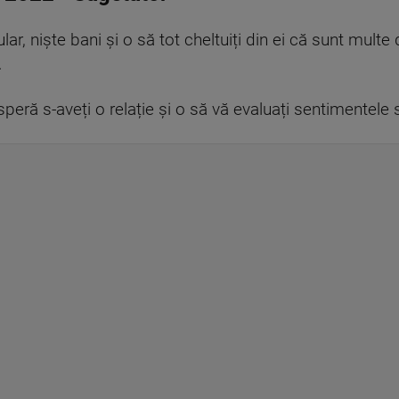
ar, niște bani și o să tot cheltuiți din ei că sunt multe 
.
speră s-aveți o relație și o să vă evaluați sentimentele s