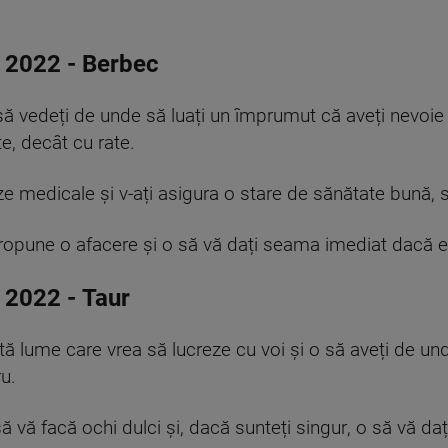
 2022
-
Berbec
 să vedeți de unde să luați un împrumut că aveți nevoie
e, decât cu rate.
e medicale și v-ați asigura o stare de sănătate bună, s
ropune o afacere și o să vă dați seama imediat dacă e
 2022
-
Taur
ă lume care vrea să lucreze cu voi și o să aveți de und
ru.
ă vă facă ochi dulci și
,
dacă sunteți singur
,
o să vă dați