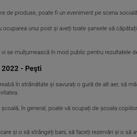
sare de produse, poate fi un eveniment pe scena socială
 ocuparea unui post și aveți toate șansele să căpătații
ă vi se mulțumească în mod public pentru rezultatele de 
 2022
-
Peşti
reabă în străinătate și sa
vurați
o gură de alt aer, să mă
vitatea.
școală, în general, poate vă ocupați de școala copiilor ș
are și o să strângeți bani, să faceți rezervări și o să a