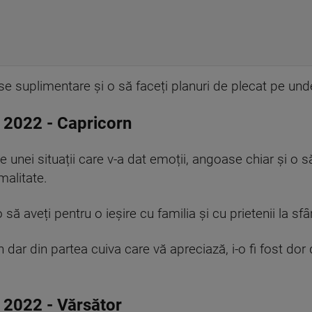
rse suplimentare și o să faceți planuri de plecat pe un
 2022
-
Capricorn
e unei situații care v-a dat emoții, angoase chiar și o să
malitate.
 să aveți pentru o ieșire cu familia și cu prietenii la s
n dar din partea cuiva care vă apreciază, i-o fi fost do
 2022
-
Vărsător