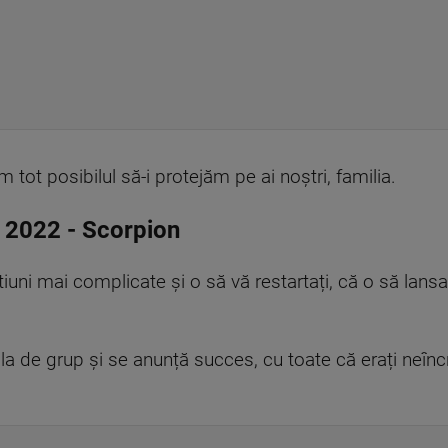
m tot posibilul să-i protejăm pe ai noștri
,
familia.
 2022
-
Scorpion
uni mai complicate și o să vă restartați
,
că o să lansaț
ula de grup și se anunță succes, cu toate că erați neîncr