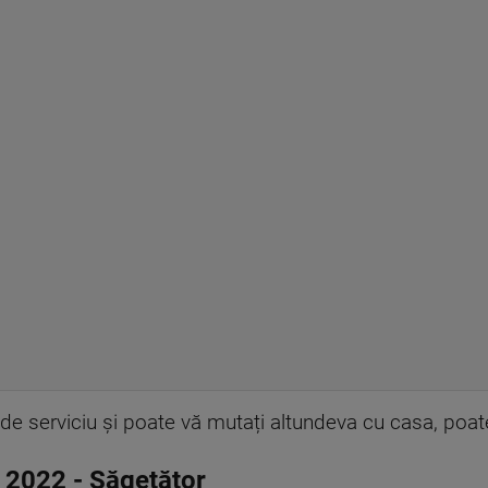
de serviciu și poate vă mutați altundeva cu casa, poate
 2022
-
Săgetător