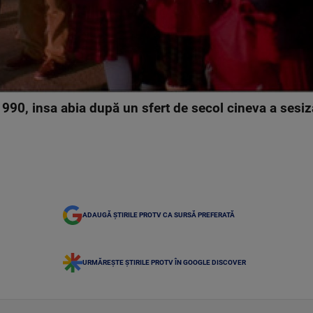
1990, insa abia după un sfert de secol cineva a sesiz
ADAUGĂ ȘTIRILE PROTV CA SURSĂ PREFERATĂ
URMĂREȘTE ȘTIRILE PROTV ÎN GOOGLE DISCOVER