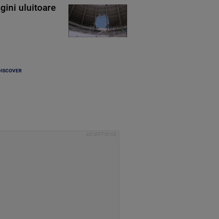
gini uluitoare
DISCOVER