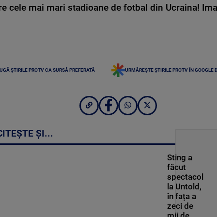
e cele mai mari stadioane de fotbal din Ucraina! Ima
UGĂ ȘTIRILE PROTV CA SURSĂ PREFERATĂ
URMĂREȘTE ȘTIRILE PROTV ÎN GOOGLE 
CITEȘTE ȘI...
Sting a
făcut
spectacol
la Untold,
în fața a
zeci de
mii de