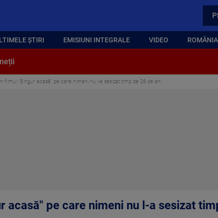
P
LTIMELE ȘTIRI
EMISIUNI INTEGRALE
VIDEO
ROMÂNIA,
neții
din filmul "Singur acasă" pe care nimeni nu l-a sesizat timp de 26 de ani
gur acasă" pe care nimeni nu l-a sesizat ti