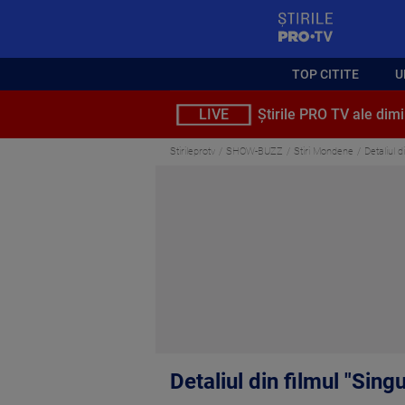
StirilePROTV
TOP CITITE
U
LIVE
Știrile PRO TV ale dimi
Stirileprotv
SHOW-BUZZ
Stiri Mondene
Detaliul 
Detaliul din filmul "Sin